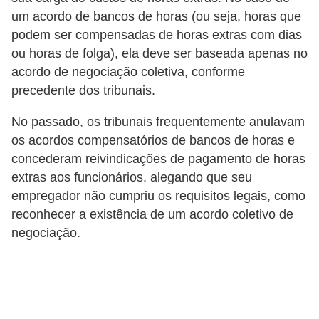
s
um acordo de bancos de horas (ou seja, horas que
podem ser compensadas de horas extras com dias
o
ou horas de folga), ela deve ser baseada apenas no
E
acordo de negociação coletiva, conforme
m
precedente dos tribunais.
p
No passado, os tribunais frequentemente anulavam
r
os acordos compensatórios de bancos de horas e
e
concederam reivindicações de pagamento de horas
e
extras aos funcionários, alegando que seu
n
empregador não cumpriu os requisitos legais, como
d
reconhecer a existência de um acordo coletivo de
negociação.
e
d
o
r