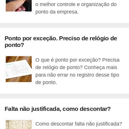
s
o melhor controle e organização do
ponto da empresa.
C
o
n
Ponto por exceção. Preciso de relógio de
t
ponto?
r
o
O que é ponto por exceção? Precisa
l
de relógio de ponto? Conheça mais
e
para não errar no registro desse tipo
de ponto.
d
e
a
Falta não justificada, como descontar?
c
e
Como descontar falta não justificada?
s