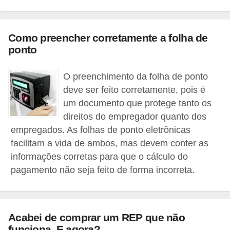
a
b
a
Como preencher corretamente a folha de
ponto
l
h
O preenchimento da folha de ponto
o
deve ser feito corretamente, pois é
P
um documento que protege tanto os
direitos do empregador quanto dos
o
empregados. As folhas de ponto eletrônicas
r
facilitam a vida de ambos, mas devem conter as
t
informações corretas para que o cálculo do
a
pagamento não seja feito de forma incorreta.
r
i
a
Acabei de comprar um REP que não
1
funciona. E agora?