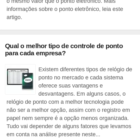
o mesmo valor que o ponto eletrônico. Mais
E
informações sobre o ponto eletrônico, leia este
artigo.
M
o
t
Qual o melhor tipo de controle de ponto
i
para cada empresa?
v
a
Existem diferentes tipos de relógio de
ç
ponto no mercado e cada sistema
oferece suas vantagens e
ã
desvantagens. Em alguns casos, o
o
relógio de ponto com a melhor tecnologia pode
n
não ser a melhor opção, assim com o registro em
o
papel nem sempre é a opção menos organizada.
t
Tudo vai depender de alguns fatores que levamos
r
em conta na análise presente neste...