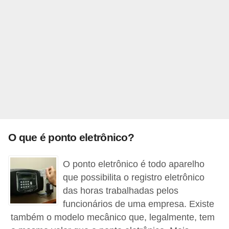
o
t
r
a
b
a
l
h
i
O que é ponto eletrônico?
s
O ponto eletrônico é todo aparelho
t
que possibilita o registro eletrônico
a
das horas trabalhadas pelos
e
funcionários de uma empresa. Existe
M
também o modelo mecânico que, legalmente, tem
T