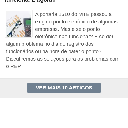
5
A portaria 1510 do MTE passou a
1
exigir o ponto eletrônico de algumas
0
empresas. Mas e se o ponto
M
eletrônico não funcionar? E se der
T
algum problema no dia do registro dos
E
funcionários ou na hora de bater o ponto?
Discutiremos as soluções para os problemas com
R
o REP.
e
c
u
VER MAIS 10 ARTIGOS
r
s
o
s