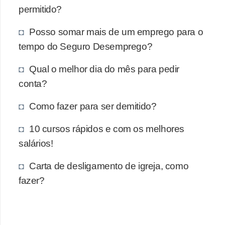
d
permitido?
e
Posso somar mais de um emprego para o
p
tempo do Seguro Desemprego?
o
n
Qual o melhor dia do mês para pedir
conta?
t
o
Como fazer para ser demitido?
S
10 cursos rápidos e com os melhores
o
salários!
f
t
Carta de desligamento de igreja, como
w
fazer?
a
r
e