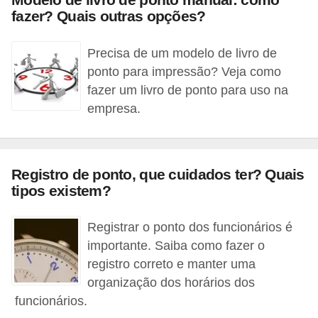
e
fazer? Quais outras opções?
a
u
Precisa de um modelo de livro de
t
ponto para impressão? Veja como
ô
fazer um livro de ponto para uso na
n
empresa.
o
m
o
Registro de ponto, que cuidados ter? Quais
tipos existem?
!
M
Registrar o ponto dos funcionários é
E
importante. Saiba como fazer o
I
registro correto e manter uma
e
organização dos horários dos
M
funcionários.