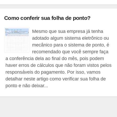
E
!
Como conferir sua folha de ponto?
F
G
Mesmo que sua empresa já tenha
T
adotado algum sistema eletrônico ou
S
mecânico para o sistema de ponto, é
recomendado que você sempre faça
L
a conferência dela ao final do mês, pois podem
e
haver erros de cálculos que não foram vistos pelos
g
responsáveis do pagamento. Por isso, vamos
i
detalhar neste artigo como verificar sua folha de
s
ponto e não deixar...
l
a
ç
ã