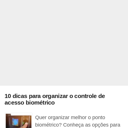
o
n
c
u
r
s
o
s
P
ú
b
10 dicas para organizar o controle de
l
acesso biométrico
i
c
Quer organizar melhor o ponto
o
biométrico? Conheça as opções para