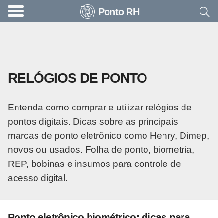
Ponto RH
A
c
o
n
RELÓGIOS DE PONTO
t
e
Entenda como comprar e utilizar relógios de
c
pontos digitais. Dicas sobre as principais
e
marcas de ponto eletrônico como Henry, Dimep,
u
novos ou usados. Folha de ponto, biometria,
n
REP, bobinas e insumos para controle de
a
acesso digital.
e
m
p
Ponto eletrônico biométrico: dicas para