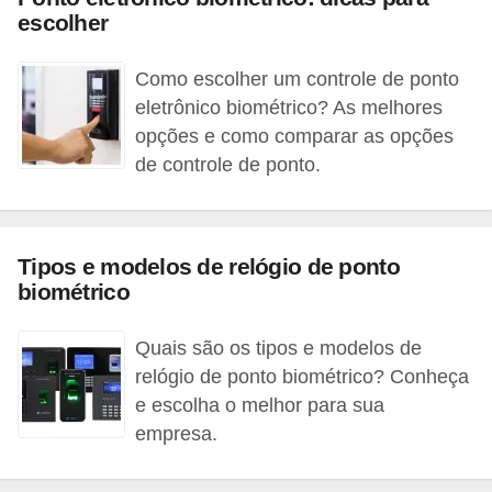
r
escolher
e
Como escolher um controle de ponto
s
eletrônico biométrico? As melhores
a
opções e como comparar as opções
B
de controle de ponto.
i
o
m
Tipos e modelos de relógio de ponto
e
biométrico
t
Quais são os tipos e modelos de
r
relógio de ponto biométrico? Conheça
i
e escolha o melhor para sua
a
empresa.
C