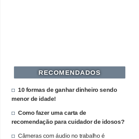
H
u
m
a
n
o
s
R
RECOMENDADOS
e
l
10 formas de ganhar dinheiro sendo
ó
menor de idade!
g
Como fazer uma carta de
i
recomendação para cuidador de idosos?
o
s
Câmeras com áudio no trabalho é