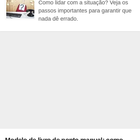
Como lidar com a situação? Veja os
s
passos importantes para garantir que
o
nada dê errado.
E
m
p
r
e
e
n
d
e
d
o
r
Modelo de livro de ponto manual: como