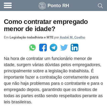
Ponto RH
A
c
Como contratar empregado
o
menor de idade?
n
Em
Legislação trabalhista e MTE
por
André M. Coelho
t
e
c
Na hora de contratar um funcionário menor de
e
idade, surgem várias dúvidas pelos empregadores,
u
principalmente sobre a legislação trabalhista. É
n
importante fazer a contratação corretamente para
a
que não haja problemas para o contratante e para o
e
empregado depois, garantindo que os direitos de
todas as partes estão sendo respeitados perante as
m
leis brasileiras.
p