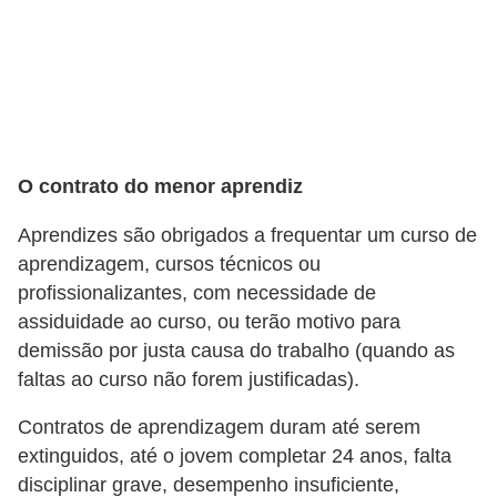
E
M
o
t
i
O contrato do menor aprendiz
v
Aprendizes são obrigados a frequentar um curso de
a
aprendizagem, cursos técnicos ou
ç
profissionalizantes, com necessidade de
ã
assiduidade ao curso, ou terão motivo para
o
demissão por justa causa do trabalho (quando as
n
faltas ao curso não forem justificadas).
o
Contratos de aprendizagem duram até serem
t
extinguidos, até o jovem completar 24 anos, falta
r
disciplinar grave, desempenho insuficiente,