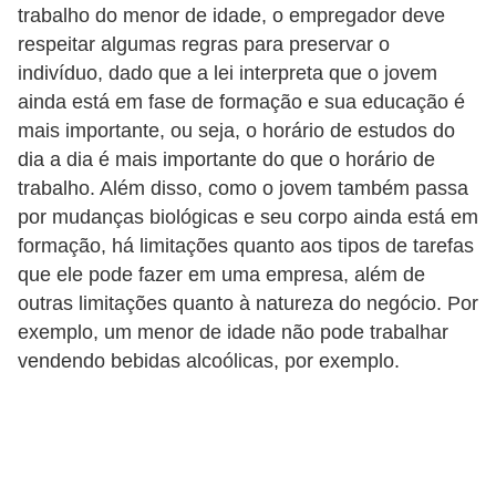
o
trabalho do menor de idade, o empregador deve
n
respeitar algumas regras para preservar o
c
indivíduo, dado que a lei interpreta que o jovem
ainda está em fase de formação e sua educação é
u
mais importante, ou seja, o horário de estudos do
r
dia a dia é mais importante do que o horário de
s
trabalho. Além disso, como o jovem também passa
o
por mudanças biológicas e seu corpo ainda está em
s
formação, há limitações quanto aos tipos de tarefas
P
que ele pode fazer em uma empresa, além de
outras limitações quanto à natureza do negócio. Por
ú
exemplo, um menor de idade não pode trabalhar
b
vendendo bebidas alcoólicas, por exemplo.
l
i
c
o