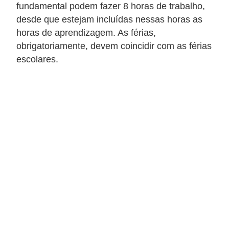
e
fundamental podem fazer 8 horas de trabalho,
a
desde que estejam incluídas nessas horas as
u
horas de aprendizagem. As férias,
obrigatoriamente, devem coincidir com as férias
t
escolares.
ô
n
o
m
o
!
M
E
I
e
M