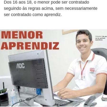
E
Dos 16 aos 18, o menor pode ser contratado
!
seguindo às regras acima, sem necessariamente
ser contratado como aprendiz.
F
G
T
S
L
e
g
i
s
l
a
ç
ã