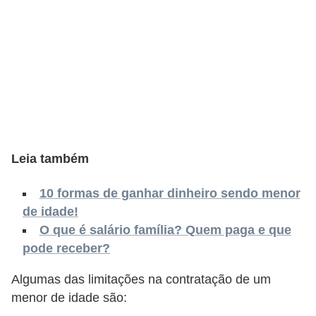
s
C
o
n
t
r
o
Leia também
l
e
10 formas de ganhar dinheiro sendo menor
d
de idade!
e
O que é salário família? Quem paga e que
a
pode receber?
c
Algumas das limitações na contratação de um
e
menor de idade são:
s