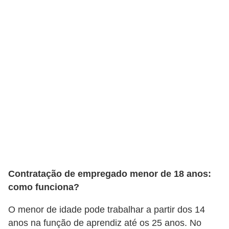
r
e
s
a
B
i
o
m
e
t
r
Contratação de empregado menor de 18 anos:
i
como funciona?
a
O menor de idade pode trabalhar a partir dos 14
C
anos na função de aprendiz até os 25 anos. No