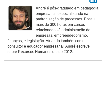
d
André é pós-graduado em pedagogia
e
empresarial, especializando na
padronização de processos. Possui
c
mais de 300 horas em cursos
o
relacionados à administração de
n
empresas, empreendedorismo,
finanças, e legislação. Atuando também como
t
consultor e educador empresarial, André escreve
r
sobre Recursos Humanos desde 2012.
o
l
e
d
e
p
o