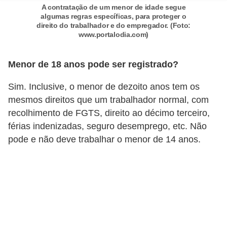
A contratação de um menor de idade segue
o
algumas regras específicas, para proteger o
direito do trabalhador e do empregador. (Foto:
t
www.portalodia.com)
r
a
Menor de 18 anos pode ser registrado?
b
Sim. Inclusive, o menor de dezoito anos tem os
a
mesmos direitos que um trabalhador normal, com
l
recolhimento de FGTS, direito ao décimo terceiro,
h
férias indenizadas, seguro desemprego, etc. Não
i
pode e não deve trabalhar o menor de 14 anos.
s
t
a
e
M
T