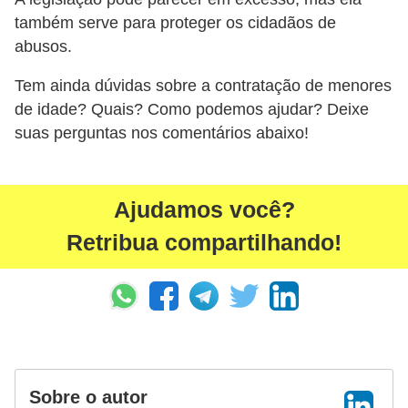
d
também serve para proteger os cidadãos de
e
abusos.
p
Tem ainda dúvidas sobre a contratação de menores
o
de idade? Quais? Como podemos ajudar? Deixe
n
suas perguntas nos comentários abaixo!
t
o
Ajudamos você?
S
Retribua compartilhando!
o
f
t
w
a
r
Sobre o autor
e