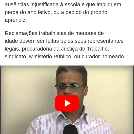
a
ausências injustificada à escola e que impliquem
b
perda do ano letivo, ou a pedido do próprio
aprendiz.
a
l
Reclamações trabalhistas de menores de
h
idade devem ser feitas pelos seus representantes
o
legais, procuradoria da Justiça do Trabalho,
sindicato, Ministério Público, ou curador nomeado.
P
o
r
t
a
r
i
a
1