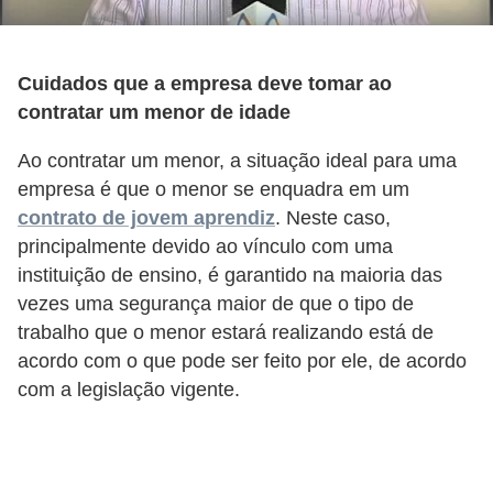
5
1
Cuidados que a empresa deve tomar ao
0
contratar um menor de idade
M
T
Ao contratar um menor, a situação ideal para uma
E
empresa é que o menor se enquadra em um
contrato de jovem aprendiz
. Neste caso,
R
principalmente devido ao vínculo com uma
e
instituição de ensino, é garantido na maioria das
c
vezes uma segurança maior de que o tipo de
u
trabalho que o menor estará realizando está de
acordo com o que pode ser feito por ele, de acordo
r
com a legislação vigente.
s
o
s