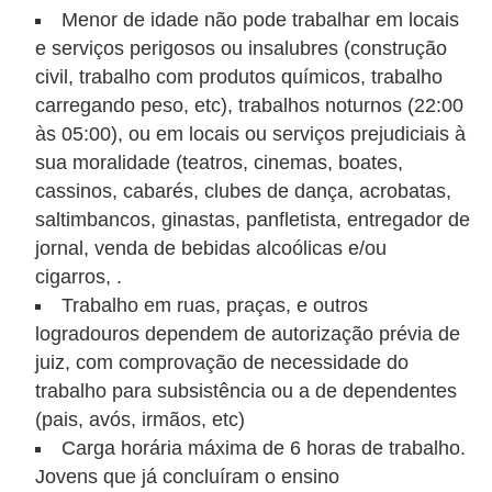
Menor de idade não pode trabalhar em locais
s
e serviços perigosos ou insalubres (construção
o
civil, trabalho com produtos químicos, trabalho
E
carregando peso, etc), trabalhos noturnos (22:00
m
às 05:00), ou em locais ou serviços prejudiciais à
sua moralidade (teatros, cinemas, boates,
p
cassinos, cabarés, clubes de dança, acrobatas,
r
saltimbancos, ginastas, panfletista, entregador de
e
jornal, venda de bebidas alcoólicas e/ou
e
cigarros, .
n
Trabalho em ruas, praças, e outros
d
logradouros dependem de autorização prévia de
juiz, com comprovação de necessidade do
e
trabalho para subsistência ou a de dependentes
d
(pais, avós, irmãos, etc)
o
Carga horária máxima de 6 horas de trabalho.
r
Jovens que já concluíram o ensino