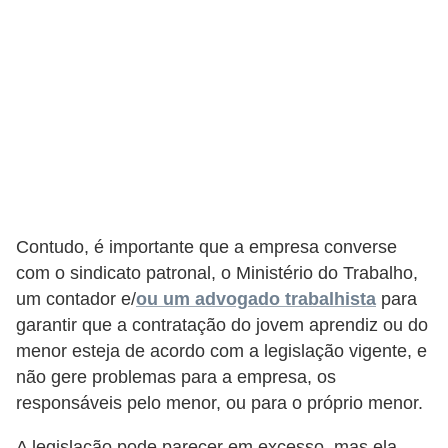
H
u
m
a
n
o
s
R
Contudo, é importante que a empresa converse
e
com o sindicato patronal, o Ministério do Trabalho,
l
um contador e/
ou um advogado trabalhista
para
ó
garantir que a contratação do jovem aprendiz ou do
g
menor esteja de acordo com a legislação vigente, e
i
não gere problemas para a empresa, os
responsáveis pelo menor, ou para o próprio menor.
o
s
A legislação pode parecer em excesso, mas ela