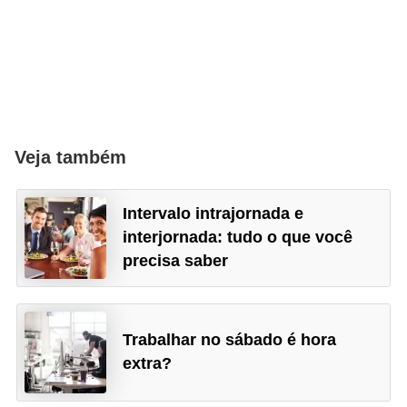
n
t
o
Veja também
Intervalo intrajornada e
interjornada: tudo o que você
precisa saber
Trabalhar no sábado é hora
extra?