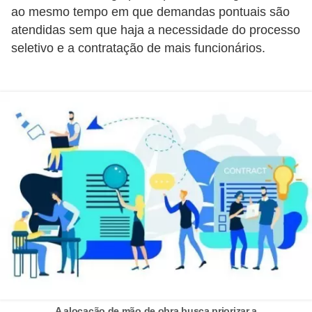
e
ao mesmo tempo em que demandas pontuais são
a
atendidas sem que haja a necessidade do processo
u
seletivo e a contratação de mais funcionários.
t
ô
n
o
m
o
!
M
E
I
e
M
A alocação de mão de obra busca priorizar a