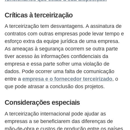
5
Críticas à terceirização
1
0
A terceirização tem desvantagens. A assinatura de
M
contratos com outras empresas pode levar tempo e
T
esforço extra da equipe jurídica de uma empresa.
As ameaças à segurança ocorrem se outra parte
E
tiver acesso às informações confidenciais da
R
empresa e essa parte sofrer uma violação de
e
dados. Pode ocorrer uma falta de comunicação
c
entre a
empresa e o fornecedor terceirizado
, o
que pode atrasar a conclusão dos projetos.
u
r
Considerações especiais
s
o
A terceirização internacional pode ajudar as
empresas a se beneficiarem das diferenças de
s
mão-de-obra e custos de produção entre os países.