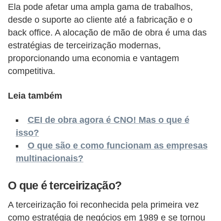
o
Ela pode afetar uma ampla gama de trabalhos,
n
desde o suporte ao cliente até a fabricação e o
c
back office. A alocação de mão de obra é uma das
estratégias de terceirização modernas,
u
proporcionando uma economia e vantagem
r
competitiva.
s
o
Leia também
s
CEI de obra agora é CNO! Mas o que é
P
isso?
ú
O que são e como funcionam as empresas
b
multinacionais?
l
i
O que é terceirização?
c
A terceirização foi reconhecida pela primeira vez
o
como estratégia de negócios em 1989 e se tornou