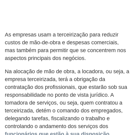
a
b
a
l
As empresas usam a terceirização para reduzir
h
custos de mão-de-obra e despesas comerciais,
o
mas também para permitir que se concentrem nos
aspectos principais dos negócios.
P
o
Na alocação de mão de obra, a locadora, ou seja, a
r
empresa terceirizada, terá a obrigação da
contratação dos profissionais, que estarão sob sua
t
responsabilidade no ponto de vista jurídico. A
a
tomadora de serviços, ou seja, quem contratou a
r
terceirizada, detém o comando dos empregados,
i
delegando tarefas, fiscalizando o trabalho e
a
controlando o andamento dos serviços dos
1
funcionários que estão à sua disposição.