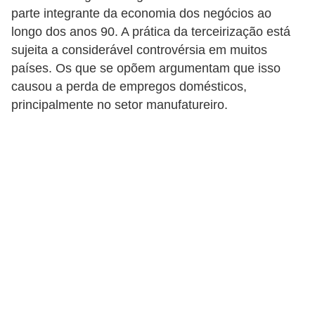
s
parte integrante da economia dos negócios ao
longo dos anos 90. A prática da terceirização está
C
sujeita a considerável controvérsia em muitos
o
países. Os que se opõem argumentam que isso
n
causou a perda de empregos domésticos,
t
principalmente no setor manufatureiro.
r
o
l
e
d
e
a
c
e
s