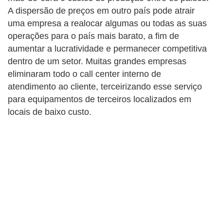
H
A dispersão de preços em outro país pode atrair
u
uma empresa a realocar algumas ou todas as suas
m
operações para o país mais barato, a fim de
a
aumentar a lucratividade e permanecer competitiva
n
dentro de um setor. Muitas grandes empresas
eliminaram todo o call center interno de
o
atendimento ao cliente, terceirizando esse serviço
s
para equipamentos de terceiros localizados em
R
locais de baixo custo.
e
l
ó
g
i
o
s