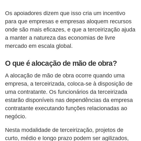
s
Os apoiadores dizem que isso cria um incentivo
o
para que empresas e empresas aloquem recursos
E
onde são mais eficazes, e que a terceirização ajuda
m
a manter a natureza das economias de livre
mercado em escala global.
p
r
O que é alocação de mão de obra?
e
A alocação de mão de obra ocorre quando uma
e
empresa, a terceirizada, coloca-se à disposição de
n
uma contratante. Os funcionários da terceirizada
d
estarão disponíveis nas dependências da empresa
e
contratante executando funções relacionadas ao
d
negócio.
o
Nesta modalidade de terceirização, projetos de
r
curto, médio e longo prazo podem ser agilizados,