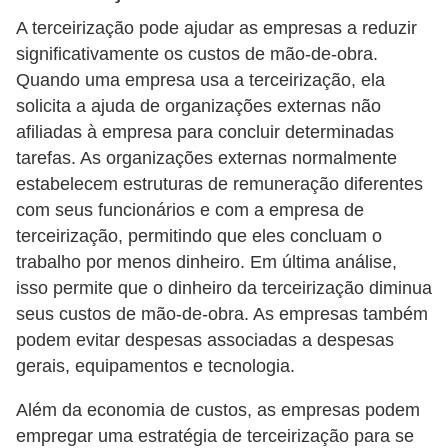
o
A terceirização pode ajudar as empresas a reduzir
significativamente os custos de mão-de-obra.
t
Quando uma empresa usa a terceirização, ela
r
solicita a ajuda de organizações externas não
a
afiliadas à empresa para concluir determinadas
b
tarefas. As organizações externas normalmente
a
estabelecem estruturas de remuneração diferentes
l
com seus funcionários e com a empresa de
h
terceirização, permitindo que eles concluam o
trabalho por menos dinheiro. Em última análise,
i
isso permite que o dinheiro da terceirização diminua
s
seus custos de mão-de-obra. As empresas também
t
podem evitar despesas associadas a despesas
a
gerais, equipamentos e tecnologia.
e
Além da economia de custos, as empresas podem
M
empregar uma estratégia de terceirização para se
T