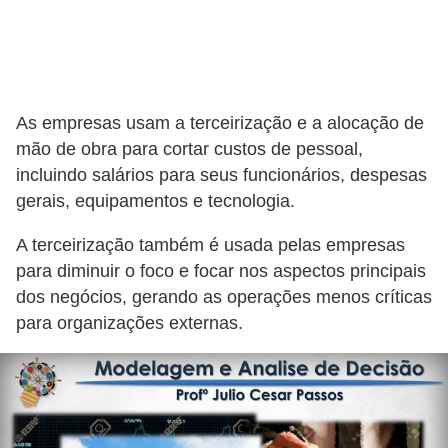
d
e
p
o
As empresas usam a terceirização e a alocação de
n
mão de obra para cortar custos de pessoal,
t
incluindo salários para seus funcionários, despesas
o
gerais, equipamentos e tecnologia.
S
A terceirização também é usada pelas empresas
o
para diminuir o foco e focar nos aspectos principais
f
dos negócios, gerando as operações menos críticas
para organizações externas.
t
w
a
r
e