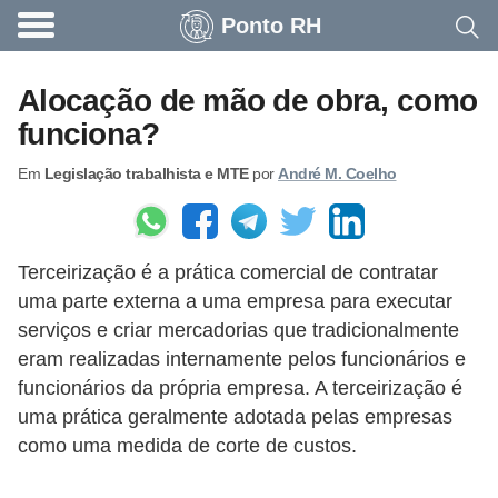
Ponto RH
A
c
Alocação de mão de obra, como
o
funciona?
n
Em
Legislação trabalhista e MTE
por
André M. Coelho
t
e
c
Terceirização é a prática comercial de contratar
e
uma parte externa a uma empresa para executar
u
serviços e criar mercadorias que tradicionalmente
n
eram realizadas internamente pelos funcionários e
a
funcionários da própria empresa. A terceirização é
e
uma prática geralmente adotada pelas empresas
como uma medida de corte de custos.
m
p