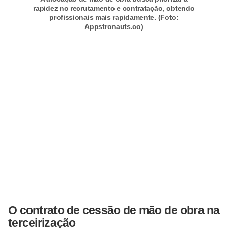
E
rapidez no recrutamento e contratação, obtendo
!
profissionais mais rapidamente. (Foto:
Appstronauts.co)
F
G
T
S
L
e
g
i
s
l
a
O contrato de cessão de mão de obra na
ç
terceirização
ã