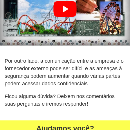
d
e
c
o
n
t
r
Por outro lado, a comunicação entre a empresa e o
fornecedor externo pode ser difícil e as ameaças à
o
segurança podem aumentar quando várias partes
l
podem acessar dados confidenciais.
e
d
Ficou alguma dúvida? Deixem nos comentários
e
suas perguntas e iremos responder!
p
o
Ajudamos você?