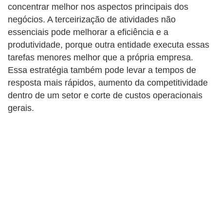
concentrar melhor nos aspectos principais dos
E
negócios. A terceirização de atividades não
essenciais pode melhorar a eficiência e a
M
produtividade, porque outra entidade executa essas
o
tarefas menores melhor que a própria empresa.
t
Essa estratégia também pode levar a tempos de
i
resposta mais rápidos, aumento da competitividade
v
dentro de um setor e corte de custos operacionais
a
gerais.
ç
ã
o
n
o
t
r