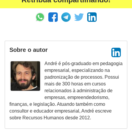
d
e
p
o
n
t
Sobre o autor
o
André é pós-graduado em pedagogia
S
empresarial, especializando na
padronização de processos. Possui
o
mais de 300 horas em cursos
f
relacionados à administração de
t
empresas, empreendedorismo,
finanças, e legislação. Atuando também como
w
consultor e educador empresarial, André escreve
a
sobre Recursos Humanos desde 2012.
r
e