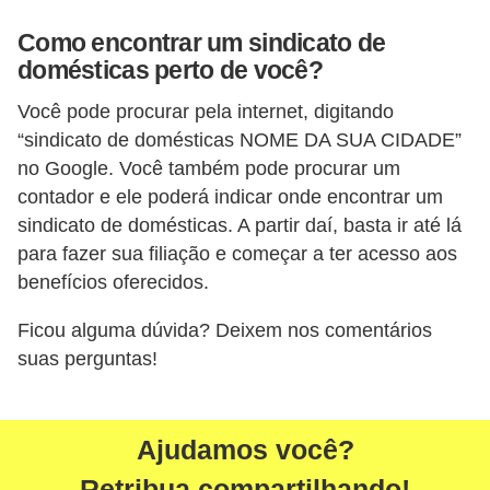
H
u
Como encontrar um sindicato de
domésticas perto de você?
m
a
Você pode procurar pela internet, digitando
n
“sindicato de domésticas NOME DA SUA CIDADE”
o
no Google. Você também pode procurar um
contador e ele poderá indicar onde encontrar um
s
sindicato de domésticas. A partir daí, basta ir até lá
R
para fazer sua filiação e começar a ter acesso aos
e
benefícios oferecidos.
l
Ficou alguma dúvida? Deixem nos comentários
ó
suas perguntas!
g
i
o
Ajudamos você?
s
Retribua compartilhando!