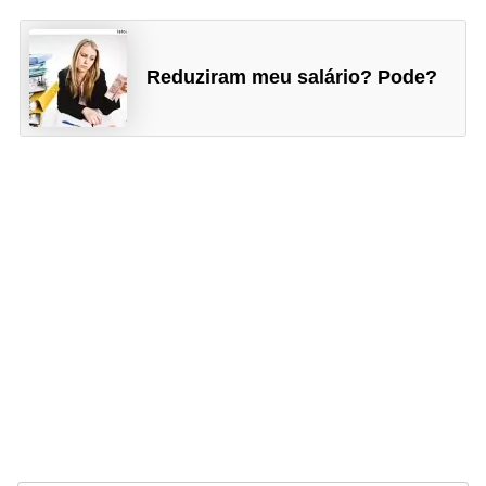
n
t
o
Reduziram meu salário? Pode?