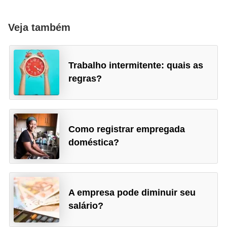
d
Veja também
e
c
o
Trabalho intermitente: quais as
n
regras?
t
r
o
Como registrar empregada
l
doméstica?
e
d
e
A empresa pode diminuir seu
p
salário?
o