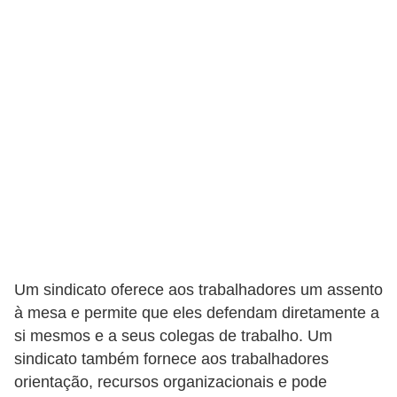
E
M
o
t
i
v
a
ç
ã
o
Um sindicato oferece aos trabalhadores um assento
n
à mesa e permite que eles defendam diretamente a
o
si mesmos e a seus colegas de trabalho. Um
t
sindicato também fornece aos trabalhadores
r
orientação, recursos organizacionais e pode