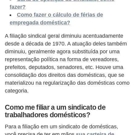
s
fazer?
Como fazer o cálculo de férias de
o
empregada doméstica?
E
A filiação sindical geral diminuiu acentuadamente
m
desde a década de 1970. A atuação deles também
p
diminuiu, geralmente agora substituída por uma
r
representação política na forma de vereadores,
e
prefeitos, deputados, senadores, etc. Houve uma
e
consolidação dos direitos das domésticas, que se
n
materializou na regularização das domésticas como
d
categoria.
e
Como me filiar a um sindicato de
d
trabalhadores domésticos?
o
Para a filiação em um sindicato de domésticas,
r
você precisa de ter em mãos
sua carteira de