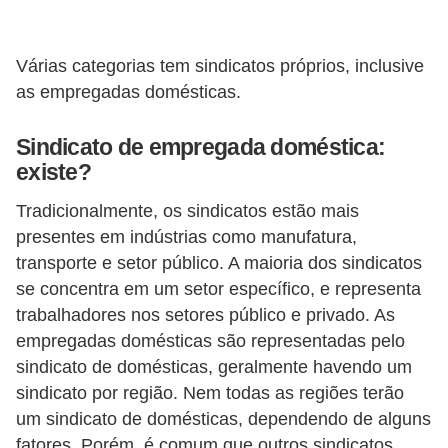
o
n
c
Várias categorias tem sindicatos próprios, inclusive
as empregadas domésticas.
u
r
Sindicato de empregada doméstica:
s
existe?
o
Tradicionalmente, os sindicatos estão mais
s
presentes em indústrias como manufatura,
P
transporte e setor público. A maioria dos sindicatos
ú
se concentra em um setor específico, e representa
b
trabalhadores nos setores público e privado. As
l
empregadas domésticas são representadas pelo
i
sindicato de domésticas, geralmente havendo um
sindicato por região. Nem todas as regiões terão
c
um sindicato de domésticas, dependendo de alguns
o
fatores. Porém, é comum que outros sindicatos,