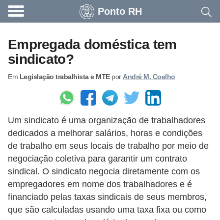
Ponto RH
A
c
Empregada doméstica tem
o
sindicato?
n
Em
Legislação trabalhista e MTE
por
André M. Coelho
t
e
c
Um sindicato é uma organização de trabalhadores
e
dedicados a melhorar salários, horas e condições
u
de trabalho em seus locais de trabalho por meio de
n
negociação coletiva para garantir um contrato
a
sindical. O sindicato negocia diretamente com os
e
empregadores em nome dos trabalhadores e é
financiado pelas taxas sindicais de seus membros,
m
que são calculadas usando uma taxa fixa ou como
p