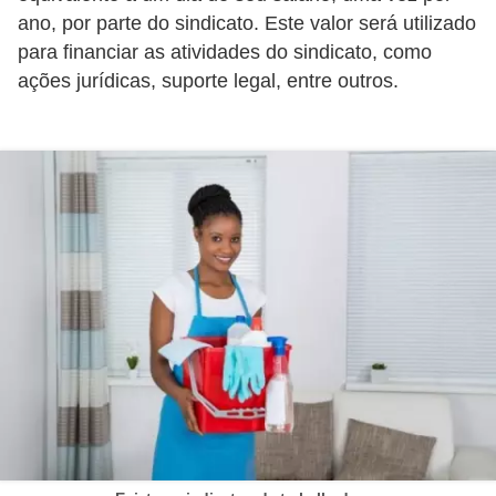
E
ano, por parte do sindicato. Este valor será utilizado
!
para financiar as atividades do sindicato, como
ações jurídicas, suporte legal, entre outros.
F
G
T
S
L
e
g
i
s
l
a
ç
ã