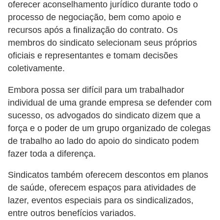
oferecer aconselhamento jurídico durante todo o
a
processo de negociação, bem como apoio e
b
recursos após a finalização do contrato. Os
a
membros do sindicato selecionam seus próprios
l
oficiais e representantes e tomam decisões
h
coletivamente.
o
Embora possa ser difícil para um trabalhador
P
individual de uma grande empresa se defender com
o
sucesso, os advogados do sindicato dizem que a
r
força e o poder de um grupo organizado de colegas
de trabalho ao lado do apoio do sindicato podem
t
fazer toda a diferença.
a
r
Sindicatos também oferecem descontos em planos
i
de saúde, oferecem espaços para atividades de
lazer, eventos especiais para os sindicalizados,
a
entre outros benefícios variados.
1