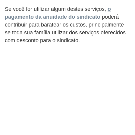
5
Se você for utilizar algum destes serviços,
o
1
pagamento da anuidade do sindicato
poderá
0
contribuir para baratear os custos, principalmente
se toda sua família utilizar dos serviços oferecidos
M
com desconto para o sindicato.
T
E
R
e
c
u
r
s
o
s