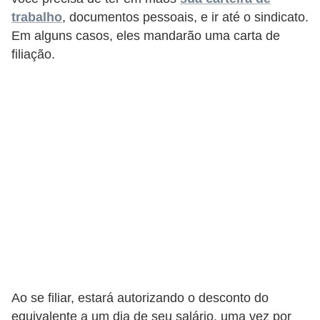
e
trabalho
, documentos pessoais, e ir até o sindicato.
a
Em alguns casos, eles mandarão uma carta de
u
filiação.
t
ô
n
o
m
o
!
M
E
I
e
Ao se filiar, estará autorizando o desconto do
M
equivalente a um dia de seu salário, uma vez por