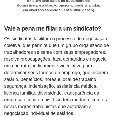
Existem sindicatos de trabalhadores
domésticos, e a filiação opcional pode te ajudar.
o
em diversos aspectos. (Foto: divulgação)
t
r
Vale a pena me filiar a um sindicato?
a
b
Os sindicatos facilitam o processo de negociação
coletiva, que permite que um grupo organizado de
a
trabalhadores se sente com seus empregadores,
l
resolva preocupações, faça demandas e negocie
h
um contrato juridicamente vinculativo para
i
determinar seus termos de emprego, que incluem
s
salário, benefícios, horas e local de trabalho
t
segurança, indenização, assistência médica,
a
licença familiar, diversidade, transparência da
empresa e muito mais. Isso tem mudado, com as
e
novas regras trabalhistas que autorizam a
M
negociação individual de salários.
T