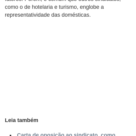
s
como o de hotelaria e turismo, englobe a
C
representatividade das domésticas.
o
n
t
r
o
l
e
d
e
a
c
Leia também
e
s
Carta de oposição ao sindicato, como