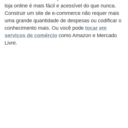
e
loja online é mais fácil e acessível do que nunca.
a
Construir um site de e-commerce não requer mais
u
uma grande quantidade de despesas ou codificar o
t
conhecimento mais. Ou você pode
tocar em
ô
serviços de comércio
como Amazon e Mercado
Livre.
n
o
m
o
!
M
E
I
e
M