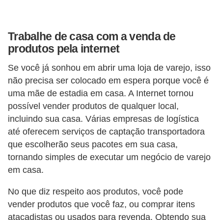
s
o
Trabalhe de casa com a venda de
E
produtos pela internet
m
Se você já sonhou em abrir uma loja de varejo, isso
p
não precisa ser colocado em espera porque você é
r
uma mãe de estadia em casa. A Internet tornou
e
possível vender produtos de qualquer local,
e
incluindo sua casa. Várias empresas de logística
até oferecem serviços de captação transportadora
n
que escolherão seus pacotes em sua casa,
d
tornando simples de executar um negócio de varejo
e
em casa.
d
No que diz respeito aos produtos, você pode
o
vender produtos que você faz, ou comprar itens
r
atacadistas ou usados ​​para revenda. Obtendo sua