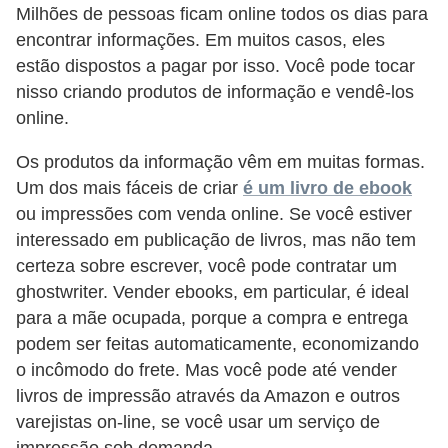
Milhões de pessoas ficam online todos os dias para
o
encontrar informações. Em muitos casos, eles
t
estão dispostos a pagar por isso. Você pode tocar
r
nisso criando produtos de informação e vendê-los
a
online.
b
Os produtos da informação vêm em muitas formas.
a
Um dos mais fáceis de criar
é um livro de ebook
l
ou impressões com venda online. Se você estiver
h
interessado em publicação de livros, mas não tem
i
certeza sobre escrever, você pode contratar um
ghostwriter. Vender ebooks, em particular, é ideal
s
para a mãe ocupada, porque a compra e entrega
t
podem ser feitas automaticamente, economizando
a
o incômodo do frete. Mas você pode até vender
e
livros de impressão através da Amazon e outros
M
varejistas on-line, se você usar um serviço de
T