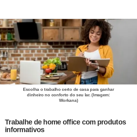
E
!
F
G
T
S
L
e
g
i
Escolha o trabalho certo de casa para ganhar
dinheiro no conforto do seu lar. (Imagem:
s
Workana)
l
a
Trabalhe de home office com produtos
ç
informativos
ã