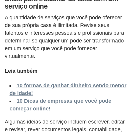
o
serviço online
n
A quantidade de serviços que você pode oferecer
c
de sua própria casa é ilimitada. Revise seus
u
talentos e interesses pessoais e profissionais para
r
determinar se qualquer um pode ser transformado
s
em um serviço que você pode fornecer
o
virtualmente.
s
Leia também
P
ú
10 formas de ganhar dinheiro sendo menor
b
de idade!
l
10 Dicas de empresas que você pode
i
começar online!
c
Algumas ideias de serviço incluem escrever, editar
o
e revisar, rever documentos legais, contabilidade,