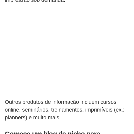
impressão sob demanda.
E
M
o
t
i
v
a
ç
ã
o
n
Outros produtos de informação incluem cursos
online, seminários, treinamentos, imprimíveis (ex.:
o
planners) e muito mais.
t
r