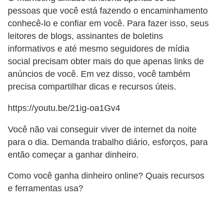
d
pessoas que você está fazendo o encaminhamento
e
conhecê-lo e confiar em você. Para fazer isso, seus
leitores de blogs, assinantes de boletins
p
informativos e até mesmo seguidores de mídia
o
social precisam obter mais do que apenas links de
n
anúncios de você. Em vez disso, você também
t
precisa compartilhar dicas e recursos úteis.
o
https://youtu.be/21ig-oa1Gv4
S
Você não vai conseguir viver de internet da noite
o
para o dia. Demanda trabalho diário, esforços, para
f
então começar a ganhar dinheiro.
t
w
Como você ganha dinheiro online? Quais recursos
a
e ferramentas usa?
r
e