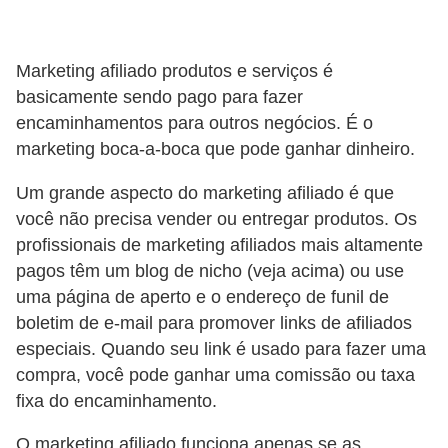
H
u
m
Marketing afiliado produtos e serviços é
a
basicamente sendo pago para fazer
encaminhamentos para outros negócios. É o
n
marketing boca-a-boca que pode ganhar dinheiro.
o
s
Um grande aspecto do marketing afiliado é que
você não precisa vender ou entregar produtos. Os
R
profissionais de marketing afiliados mais altamente
e
pagos têm um blog de nicho (veja acima) ou use
l
uma página de aperto e o endereço de funil de
ó
boletim de e-mail para promover links de afiliados
g
especiais. Quando seu link é usado para fazer uma
i
compra, você pode ganhar uma comissão ou taxa
fixa do encaminhamento.
o
s
O marketing afiliado funciona apenas se as