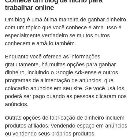
Comece um blog de nicho para
a
trabalhar online
b
Um blog é uma ótima maneira de ganhar dinheiro
a
com um tópico que você conhece e ama. Isso é
l
especialmente verdadeiro se muitos outros
h
conhecem e amá-lo também.
o
Enquanto você oferece as informações
P
gratuitamente, há muitas opções para ganhar
o
dinheiro, incluindo o Google AdSense e outros
r
programas de alimentação de anúncios, que
colocarão anúncios em seu site. Se você usá-los,
t
poderá ser pago quando as pessoas clicaram nos
a
anúncios.
r
i
Outras opções de fabricação de dinheiro incluem
a
produtos afiliados, vendendo espaço em anúncios
ou vendendo seus próprios produtos.
1