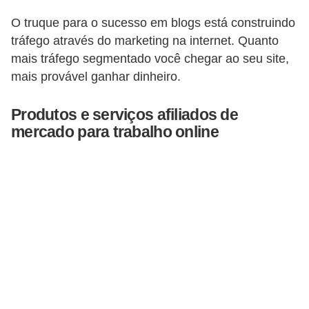
5
O truque para o sucesso em blogs está construindo
1
tráfego através do marketing na internet. Quanto
0
mais tráfego segmentado você chegar ao seu site,
mais provável ganhar dinheiro.
M
T
Produtos e serviços afiliados de
E
mercado para trabalho online
R
e
c
u
r
s
o
s