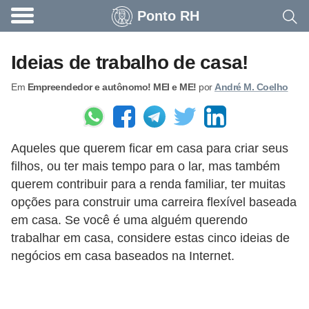
Ponto RH
A
c
Ideias de trabalho de casa!
o
Em
Empreendedor e autônomo! MEI e ME!
por
André M. Coelho
n
t
e
Aqueles que querem ficar em casa para criar seus
c
filhos, ou ter mais tempo para o lar, mas também
e
querem contribuir para a renda familiar, ter muitas
u
opções para construir uma carreira flexível baseada
n
em casa. Se você é uma alguém querendo
a
trabalhar em casa, considere estas cinco ideias de
negócios em casa baseados na Internet.
e
m
p