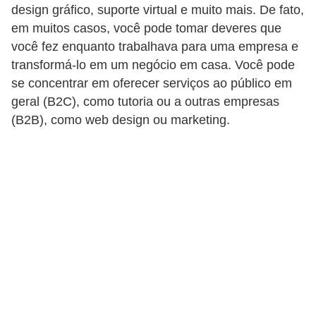
s
design gráfico, suporte virtual e muito mais. De fato,
em muitos casos, você pode tomar deveres que
C
você fez enquanto trabalhava para uma empresa e
o
transformá-lo em um negócio em casa. Você pode
n
se concentrar em oferecer serviços ao público em
t
geral (B2C), como tutoria ou a outras empresas
r
(B2B), como web design ou marketing.
o
l
e
d
e
a
c
e
s