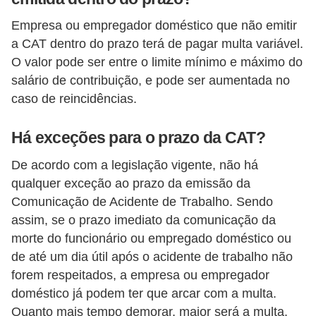
o
Empresa ou empregador doméstico que não emitir
t
a CAT dentro do prazo terá de pagar multa variável.
r
O valor pode ser entre o limite mínimo e máximo do
salário de contribuição, e pode ser aumentada no
a
caso de reincidências.
b
a
Há exceções para o prazo da CAT?
l
De acordo com a legislação vigente, não há
h
qualquer exceção ao prazo da emissão da
i
Comunicação de Acidente de Trabalho. Sendo
s
assim, se o prazo imediato da comunicação da
t
morte do funcionário ou empregado doméstico ou
a
de até um dia útil após o acidente de trabalho não
e
forem respeitados, a empresa ou empregador
M
doméstico já podem ter que arcar com a multa.
Quanto mais tempo demorar, maior será a multa.
T