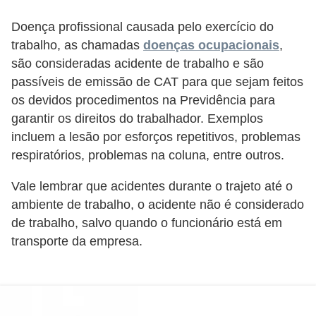
s
Doença profissional causada pelo exercício do
o
trabalho, as chamadas
doenças ocupacionais
,
E
são consideradas acidente de trabalho e são
passíveis de emissão de CAT para que sejam feitos
m
os devidos procedimentos na Previdência para
p
garantir os direitos do trabalhador. Exemplos
r
incluem a lesão por esforços repetitivos, problemas
e
respiratórios, problemas na coluna, entre outros.
e
Vale lembrar que acidentes durante o trajeto até o
n
ambiente de trabalho, o acidente não é considerado
d
de trabalho, salvo quando o funcionário está em
e
transporte da empresa.
d
o
r