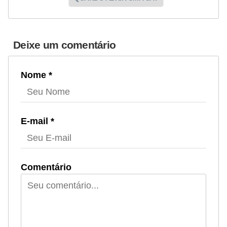
n
t
o
Deixe um comentário
Nome *
E-mail *
Comentário