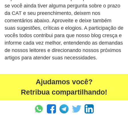
se você ainda tiver alguma pergunta sobre o prazo
5
da CAT e seu preenchimento, deixem nos
1
comentários abaixo. Aproveite e deixe também
0
suas sugestões, críticas e elogios. A participação de
M
vocês todos contribui para que nosso blog cresça e
T
informe cada vez melhor, entendendo as demandas
E
de nossos leitores e direcionando nossos próximos
artigos para atender suas necessidades.
R
e
c
Ajudamos você?
u
Retribua compartilhando!
r
s
o
s