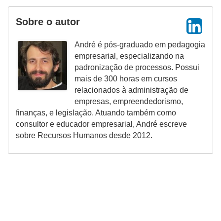
H
u
Sobre o autor
m
André é pós-graduado em pedagogia
a
empresarial, especializando na
n
padronização de processos. Possui
o
mais de 300 horas em cursos
s
relacionados à administração de
empresas, empreendedorismo,
R
finanças, e legislação. Atuando também como
consultor e educador empresarial, André escreve
e
sobre Recursos Humanos desde 2012.
l
ó
g
i
o
s