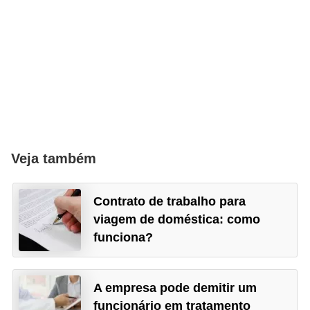
d
e
p
o
n
t
o
Veja também
S
o
Contrato de trabalho para
f
viagem de doméstica: como
t
funciona?
w
a
r
A empresa pode demitir um
funcionário em tratamento
e