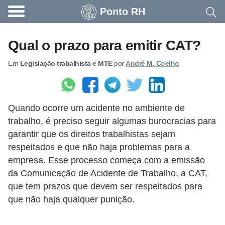
Ponto RH
A
c
Qual o prazo para emitir CAT?
o
Em
Legislação trabalhista e MTE
por
André M. Coelho
n
t
e
Quando ocorre um acidente no ambiente de
c
trabalho, é preciso seguir algumas burocracias para
e
garantir que os direitos trabalhistas sejam
u
respeitados e que não haja problemas para a
n
empresa. Esse processo começa com a emissão
a
da Comunicação de Acidente de Trabalho, a CAT,
que tem prazos que devem ser respeitados para
e
que não haja qualquer punição.
m
p