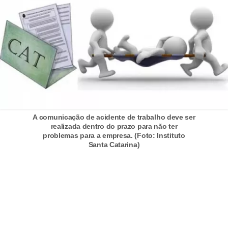
e
a
u
t
ô
n
o
m
A comunicação de acidente de trabalho deve ser
o
realizada dentro do prazo para não ter
problemas para a empresa. (Foto: Instituto
!
Santa Catarina)
M
E
I
e
M