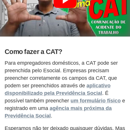
a
b
a
l
h
o
Como fazer a CAT?
P
Para empregadores domésticos, a CAT pode ser
o
preenchida pelo Esocial. Empresas precisam
r
preencher corretamente os campos da CAT, que
t
podem ser preenchidos através de
aplicativo
a
disponibilizado pela Previdência Social
. É
possível também preencher
um formulário físico
e
r
registrado em uma
agência mais próxima da
i
Previdência Social
.
a
1
Esperamos não ter deixado quaisquer dúvidas. Mas