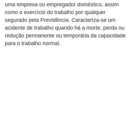
s
uma empresa ou empregador doméstico, assim
como o exercício do trabalho por qualquer
C
segurado pela Previdência. Caracteriza-se um
o
acidente de trabalho quando há a morte, perda ou
n
redução permanente ou temporária da capacidade
t
para o trabalho normal.
r
o
l
e
d
e
a
c
e
s