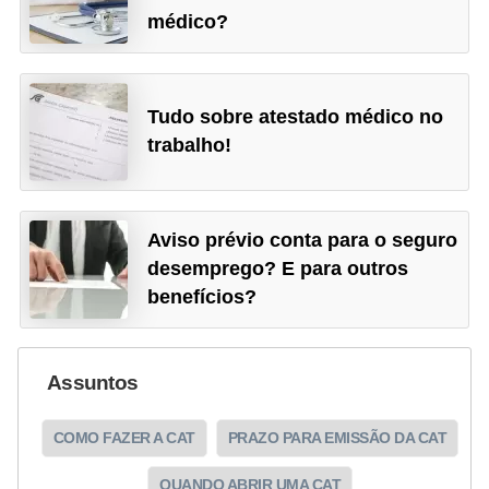
médico?
d
e
c
Tudo sobre atestado médico no
o
trabalho!
n
t
r
Aviso prévio conta para o seguro
o
desemprego? E para outros
l
benefícios?
e
d
Assuntos
e
p
COMO FAZER A CAT
PRAZO PARA EMISSÃO DA CAT
o
QUANDO ABRIR UMA CAT