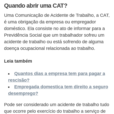
o
Quando abrir uma CAT?
n
Uma Comunicação de Acidente de Trabalho, a CAT,
c
é uma obrigação da empresa ou empregador
u
doméstico. Ela consiste no ato de informar para a
r
Previdência Social que um trabalhador sofreu um
s
acidente de trabalho ou está sofrendo de alguma
o
doença ocupacional relacionada ao trabalho.
s
Leia também
P
ú
Quantos dias a empresa tem para pagar a
b
rescisão?
l
Empregada domestica tem direito a seguro
i
desemprego?
c
Pode ser considerado um acidente de trabalho tudo
o
que ocorre pelo exercício do trabalho a serviço de