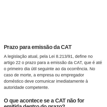
E
!
F
G
T
S
Prazo para emissão da CAT
L
e
A legislação atual, pela Lei 8.213/91, define no
artigo 22 o prazo para a emissão da CAT, que é até
g
o primeiro dia útil seguinte ao da ocorrência. No
i
caso de morte, a empresa ou empregador
s
doméstico deve comunicar imediatamente à
l
autoridade competente.
a
ç
O que acontece se a CAT não for
emitida dentro do prazo?
ã