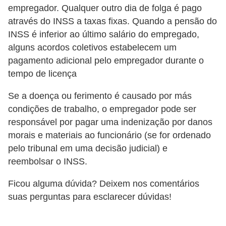
empregador. Qualquer outro dia de folga é pago
d
através do INSS a taxas fixas. Quando a pensão do
e
INSS é inferior ao último salário do empregado,
c
alguns acordos coletivos estabelecem um
o
pagamento adicional pelo empregador durante o
tempo de licença
n
t
Se a doença ou ferimento é causado por más
r
condições de trabalho, o empregador pode ser
o
responsável por pagar uma indenização por danos
l
morais e materiais ao funcionário (se for ordenado
pelo tribunal em uma decisão judicial) e
e
reembolsar o INSS.
d
e
Ficou alguma dúvida? Deixem nos comentários
p
suas perguntas para esclarecer dúvidas!
o