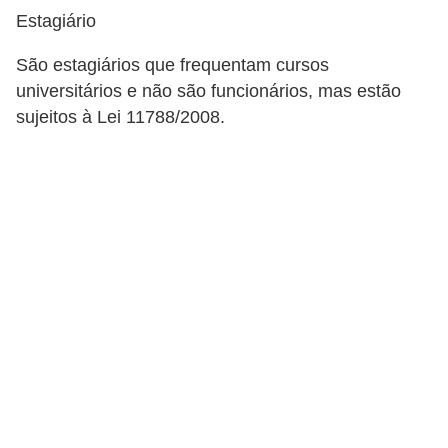
Estagiário
E
São estagiários que frequentam cursos
M
universitários e não são funcionários, mas estão
o
sujeitos à Lei 11788/2008.
t
i
v
a
ç
ã
o
n
o
t
r