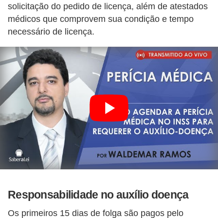
solicitação do pedido de licença, além de atestados
d
médicos que comprovem sua condição e tempo
e
necessário de licença.
p
o
n
t
o
S
o
f
t
w
a
Responsabilidade no auxílio doença
r
Os primeiros 15 dias de folga são pagos pelo
e