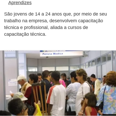
a
Aprendizes
b
São jovens de 14 a 24 anos que, por meio de seu
a
trabalho na empresa, desenvolvem capacitação
l
técnica e profissional, aliada a cursos de
h
capacitação técnica.
o
P
o
r
t
a
r
i
a
1