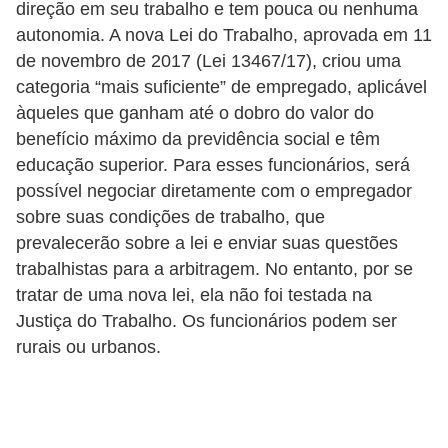
e
direção em seu trabalho e tem pouca ou nenhuma
a
autonomia. A nova Lei do Trabalho, aprovada em 11
de novembro de 2017 (Lei 13467/17), criou uma
u
categoria “mais suficiente” de empregado, aplicável
t
àqueles que ganham até o dobro do valor do
ô
benefício máximo da previdência social e têm
n
educação superior. Para esses funcionários, será
o
possível negociar diretamente com o empregador
m
sobre suas condições de trabalho, que
o
prevalecerão sobre a lei e enviar suas questões
trabalhistas para a arbitragem. No entanto, por se
!
tratar de uma nova lei, ela não foi testada na
M
Justiça do Trabalho. Os funcionários podem ser
E
rurais ou urbanos.
I
e
M