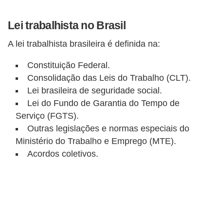
o
n
Lei trabalhista no Brasil
c
A lei trabalhista brasileira é definida na:
u
r
Constituição Federal.
s
Consolidação das Leis do Trabalho (CLT).
o
Lei brasileira de seguridade social.
Lei do Fundo de Garantia do Tempo de
s
Serviço (FGTS).
P
Outras legislações e normas especiais do
ú
Ministério do Trabalho e Emprego (MTE).
b
Acordos coletivos.
l
i
c
o