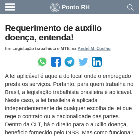
Ponto RH
A
c
Requerimento de auxílio
o
doença, entenda!
n
Em
Legislação trabalhista e MTE
por
André M. Coelho
t
e
c
A lei aplicável é aquela do local onde o empregado
e
presta os serviços. Portanto, para quem trabalha no
u
Brasil, a legislação trabalhista brasileira é aplicável.
n
Neste caso, a lei brasileira é aplicada
a
independentemente de qualquer escolha de lei que
e
rege o contrato ou a nacionalidade das partes.
Dentro da CLT, há o direito para o auxílio doença,
m
benefício fornecido pelo INSS. Mas como funciona?
p