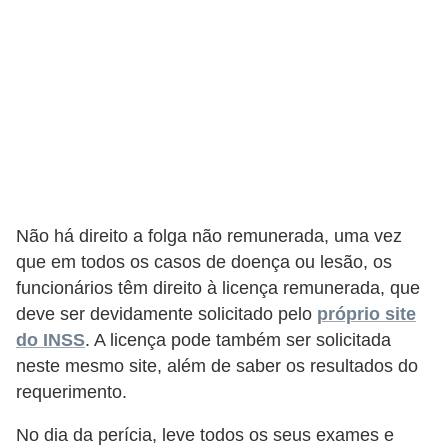
H
u
m
a
n
o
s
R
Não há direito a folga não remunerada, uma vez
e
que em todos os casos de doença ou lesão, os
l
funcionários têm direito à licença remunerada, que
ó
deve ser devidamente solicitado pelo
próprio site
do INSS
. A licença pode também ser solicitada
g
neste mesmo site, além de saber os resultados do
i
requerimento.
o
s
No dia da perícia, leve todos os seus exames e