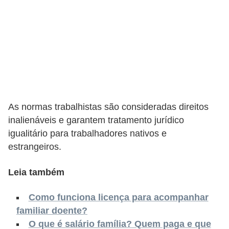
s
C
o
n
t
r
o
As normas trabalhistas são consideradas direitos
l
inalienáveis ​​e garantem tratamento jurídico
e
igualitário para trabalhadores nativos e
estrangeiros.
d
e
Leia também
a
c
Como funciona licença para acompanhar
e
familiar doente?
s
O que é salário família? Quem paga e que