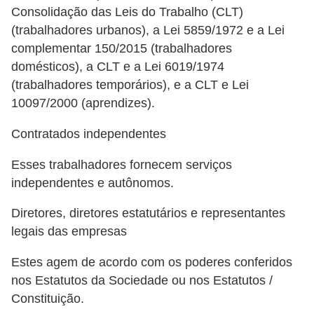
Consolidação das Leis do Trabalho (CLT)
o
(trabalhadores urbanos), a Lei 5859/1972 e a Lei
t
complementar 150/2015 (trabalhadores
r
domésticos), a CLT e a Lei 6019/1974
a
(trabalhadores temporários), e a CLT e Lei
b
10097/2000 (aprendizes).
a
Contratados independentes
l
Esses trabalhadores fornecem serviços
h
independentes e autônomos.
i
s
Diretores, diretores estatutários e representantes
t
legais das empresas
a
Estes agem de acordo com os poderes conferidos
e
nos Estatutos da Sociedade ou nos Estatutos /
M
Constituição.
T