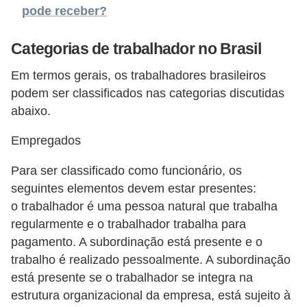
pode receber?
s
o
Categorias de trabalhador no Brasil
E
Em termos gerais, os trabalhadores brasileiros
m
podem ser classificados nas categorias discutidas
p
abaixo.
r
Empregados
e
e
Para ser classificado como funcionário, os
n
seguintes elementos devem estar presentes:
d
o trabalhador é uma pessoa natural que trabalha
regularmente e o trabalhador trabalha para
e
pagamento. A subordinação está presente e o
d
trabalho é realizado pessoalmente. A subordinação
o
está presente se o trabalhador se integra na
r
estrutura organizacional da empresa, está sujeito à