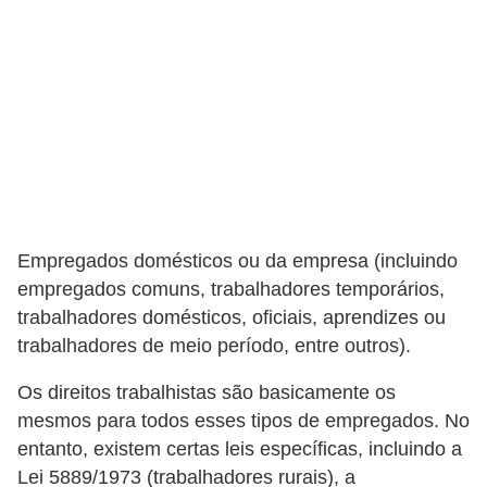
E
!
F
G
T
S
L
e
Empregados domésticos ou da empresa (incluindo
g
empregados comuns, trabalhadores temporários,
trabalhadores domésticos, oficiais, aprendizes ou
i
trabalhadores de meio período, entre outros).
s
l
Os direitos trabalhistas são basicamente os
a
mesmos para todos esses tipos de empregados. No
entanto, existem certas leis específicas, incluindo a
ç
Lei 5889/1973 (trabalhadores rurais), a
ã