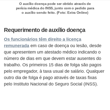
O auxílio doença pode ser obtido através de
5
perícia médica do INSS, junto com o pedido para
1
o auxílio sendo feito. (Foto: Extra Online)
0
M
Requerimento de auxílio doença
T
Os funcionários têm direito a licença
E
remunerada
em caso de doença ou lesão, desde
R
que apresentem um atestado médico indicando o
número de dias em que devem estar ausentes do
e
trabalho. Os primeiros 15 dias de folga são pagos
c
pelo empregador, à taxa usual de salário. Qualquer
u
outro dia de folga é pago através de taxas fixas
r
pelo Instituto Nacional do Seguro Social (INSS).
s
o
s