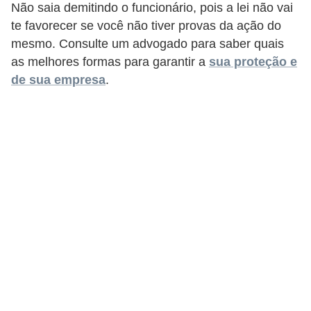
H
Não saia demitindo o funcionário, pois a lei não vai
u
te favorecer se você não tiver provas da ação do
mesmo. Consulte um advogado para saber quais
m
as melhores formas para garantir a
sua proteção e
a
de sua empresa
.
n
o
s
R
e
l
ó
g
i
o
s