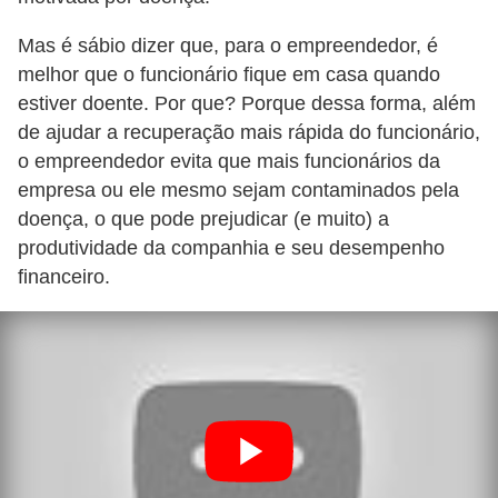
a
b
Mas é sábio dizer que, para o empreendedor, é
melhor que o funcionário fique em casa quando
a
estiver doente. Por que? Porque dessa forma, além
l
de ajudar a recuperação mais rápida do funcionário,
h
o empreendedor evita que mais funcionários da
o
empresa ou ele mesmo sejam contaminados pela
doença, o que pode prejudicar (e muito) a
P
produtividade da companhia e seu desempenho
o
financeiro.
r
t
a
r
i
a
1