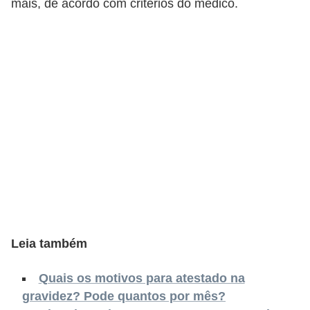
mais, de acordo com critérios do médico.
s
C
o
n
t
r
o
l
e
d
e
a
Leia também
c
Quais os motivos para atestado na
e
gravidez? Pode quantos por mês?
s