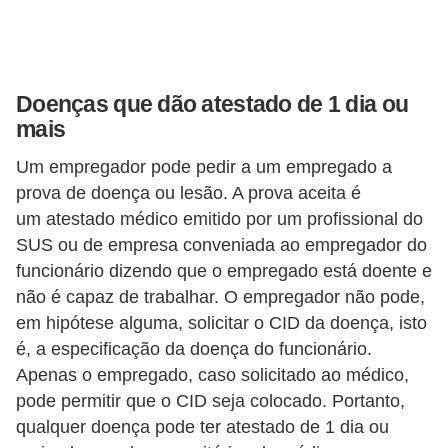
o
n
c
u
Doenças que dão atestado de 1 dia ou
r
mais
s
Um empregador pode pedir a um empregado a
o
prova de doença ou lesão. A prova aceita é
s
um atestado médico emitido por um profissional do
SUS ou de empresa conveniada ao empregador do
P
funcionário dizendo que o empregado está doente e
ú
não é capaz de trabalhar. O empregador não pode,
b
em hipótese alguma, solicitar o CID da doença, isto
l
é, a especificação da doença do funcionário.
i
Apenas o empregado, caso solicitado ao médico,
c
pode permitir que o CID seja colocado. Portanto,
o
qualquer doença pode ter atestado de 1 dia ou