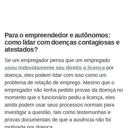
E
M
o
Para o empreendedor e autônomos:
t
como lidar com doenças contagiosas e
i
atestados?
v
Se um empregador pensa que um empregado
a
usou indevidamente seu direito a licença
por
ç
doença, eles podem lidar com isso como um
ã
problema de relação de emprego. Mesmo que o
o
empregador não tenha pedido provas da doença no
n
momento que o funcionário pediu a licença, eles
ainda podem usar seus processos normais para
o
investigar a questão, tais como testemunhas e
t
provas documentais de que a ausência não foi
r
motivada por doença.