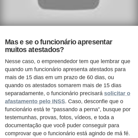
5
1
0
M
Mas e se o funcionário apresentar
T
muitos atestados?
E
Nesse caso, o empreendedor tem que lembrar que
R
quando um funcionário apresenta atestados para
e
mais de 15 dias em um prazo de 60 dias, ou
c
quando os atestados somarem mais de 15 dias
u
separadamente, o funcionário precisará
solicitar o
afastamento pelo INSS
. Caso, desconfie que o
r
funcionário está te “passando a perna”, busque por
s
testemunhas, provas, fotos, vídeos, e toda a
o
documentação que você puder conseguir para
s
comprovar que o funcionário está agindo de má fé.