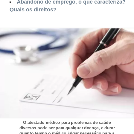
Abandono de emprego, o que caracteriza?
s
Quais os direitos?
o
E
m
p
r
e
e
n
d
e
d
o
O atestado médico para problemas de saúde
r
diversos pode ser para qualquer doença, e durar
quanto tempo o médico julgar necessário para a