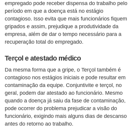
E
empregado pode receber dispensa do trabalho pelo
!
período em que a doença está no estágio
contagioso. Isso evita que mais funcionários fiquem
F
gripados e assim, prejudique a produtividade da
G
empresa, além de dar o tempo necessário para a
T
recuperação total do empregado.
S
Terçol e atestado médico
L
e
Da mesma forma que a gripe, o Terçol também é
contagioso nos estágios iniciais e pode resultar em
g
contaminação da equipe. Conjuntivite e terçol, no
i
geral, podem dar atestado ao funcionário. Mesmo
s
quando a doença já saiu da fase de contaminação,
l
pode ocorrer do problema prejudicar a visão do
a
funcionário, exigindo mais alguns dias de descanso
ç
antes do retorno ao trabalho.
ã