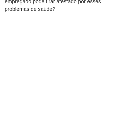
empregado pode tirar atestado por esses
r
problemas de saúde?
e
s
a
B
i
o
m
e
t
r
i
a
C