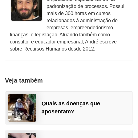
padronização de processos. Possui
d
mais de 300 horas em cursos
e
relacionados à administração de
c
empresas, empreendedorismo,
finanças, e legislação. Atuando também como
o
consultor e educador empresarial, André escreve
n
sobre Recursos Humanos desde 2012.
t
r
o
Veja também
l
e
d
Quais as doenças que
e
aposentam?
p
o