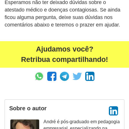
Esperamos não ter deixado dúvidas sobre o
d
atestado médico e doenças contagiosas. Se ainda
e
ficou alguma pergunta, deixe suas dúvidas nos
p
comentários abaixo e teremos o prazer em ajudar.
o
n
t
Ajudamos você?
o
Retribua compartilhando!
S
o
f
t
w
Sobre o autor
a
r
André é pós-graduado em pedagogia
e
empresarial, especializando na