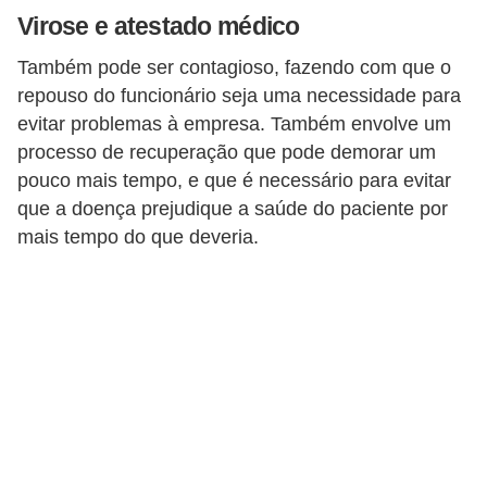
Virose e atestado médico
o
t
Também pode ser contagioso, fazendo com que o
r
repouso do funcionário seja uma necessidade para
evitar problemas à empresa. Também envolve um
a
processo de recuperação que pode demorar um
b
pouco mais tempo, e que é necessário para evitar
a
que a doença prejudique a saúde do paciente por
l
mais tempo do que deveria.
h
i
s
t
a
e
M
T