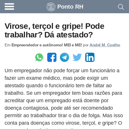
Ponto RH
A
c
Virose, terçol e gripe! Pode
o
trabalhar? Dá atestado?
n
Em
Empreendedor e autônomo! MEI e ME!
por
André M. Coelho
t
e
c
Um empregador não pode forçar um funcionário a
e
fazer um exame médico, mas pode exigir um
u
atestado quando o funcionário tem de faltar ao
n
trabalho. Se um empregador tem boas razões para
a
acreditar que um empregado está doente por
e
doença contagiosa, pode até ser recomendado
permitir ao trabalhador tirar o dia de folga. Mas isso
m
conta para doenças como virose, terçol, e gripe? O
p