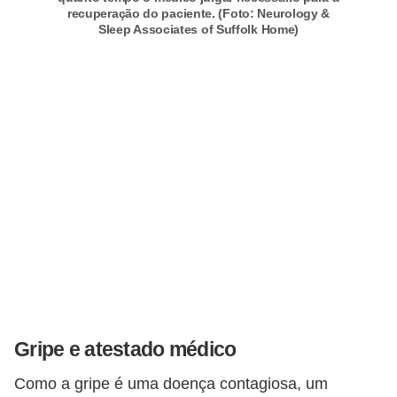
e
recuperação do paciente. (Foto: Neurology &
a
Sleep Associates of Suffolk Home)
u
t
ô
n
o
m
o
!
M
E
I
Gripe e atestado médico
e
M
Como a gripe é uma doença contagiosa, um