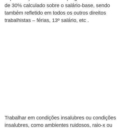
e
de 30% calculado sobre o salário-base, sendo
a
também refletido em todos os outros direitos
u
trabalhistas – férias, 13º salário, etc .
t
ô
n
o
m
o
!
M
E
I
e
Trabalhar em condições insalubres ou condições
M
insalubres, como ambientes ruidosos, raio-x ou