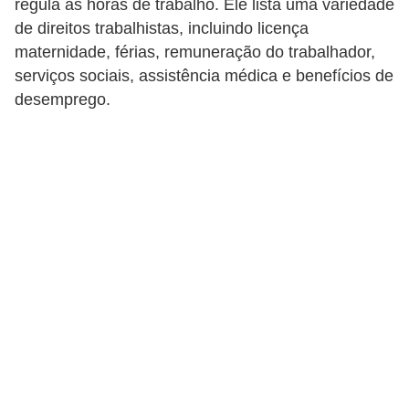
regula as horas de trabalho. Ele lista uma variedade
r
de direitos trabalhistas, incluindo licença
e
maternidade, férias, remuneração do trabalhador,
s
serviços sociais, assistência médica e benefícios de
a
desemprego.
B
i
o
m
e
t
r
i
a
C