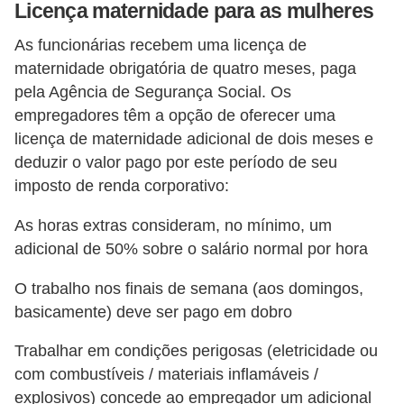
Licença maternidade para as mulheres
s
o
As funcionárias recebem uma licença de
maternidade obrigatória de quatro meses, paga
E
pela Agência de Segurança Social. Os
m
empregadores têm a opção de oferecer uma
p
licença de maternidade adicional de dois meses e
r
deduzir o valor pago por este período de seu
imposto de renda corporativo:
e
e
As horas extras consideram, no mínimo, um
n
adicional de 50% sobre o salário normal por hora
d
O trabalho nos finais de semana (aos domingos,
e
basicamente) deve ser pago em dobro
d
Trabalhar em condições perigosas (eletricidade ou
o
com combustíveis / materiais inflamáveis ​​/
r
explosivos) concede ao empregador um adicional