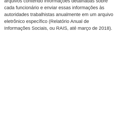
arquivos contendo informações detalhadas sobre
s
cada funcionário e enviar essas informações às
C
autoridades trabalhistas anualmente em um arquivo
o
eletrônico específico (Relatório Anual de
Informações Sociais, ou RAIS, até março de 2018).
n
t
r
o
l
e
d
e
a
c
e
s