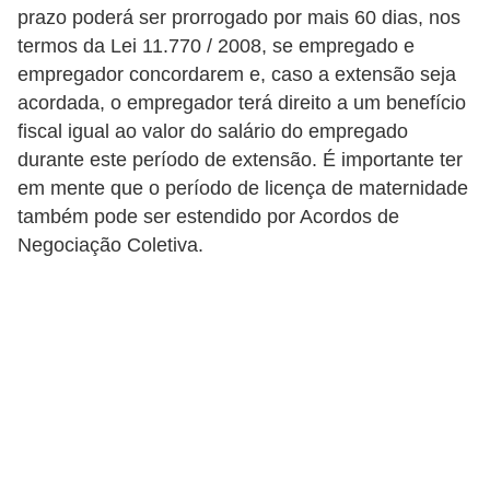
prazo poderá ser prorrogado por mais 60 dias, nos
o
termos da Lei 11.770 / 2008, se empregado e
t
empregador concordarem e, caso a extensão seja
r
acordada, o empregador terá direito a um benefício
a
fiscal igual ao valor do salário do empregado
b
durante este período de extensão. É importante ter
em mente que o período de licença de maternidade
a
também pode ser estendido por Acordos de
l
Negociação Coletiva.
h
i
s
t
a
e
M
T