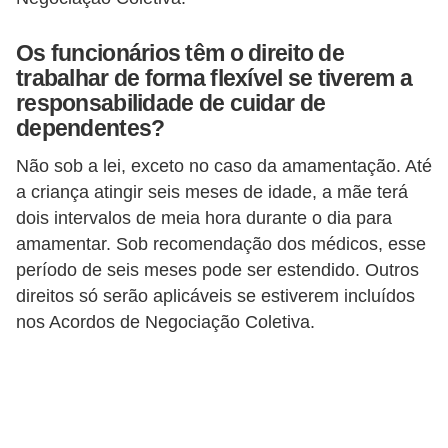
d
e
Os funcionários têm o direito de
trabalhar de forma flexível se tiverem a
p
responsabilidade de cuidar de
o
dependentes?
n
t
Não sob a lei, exceto no caso da amamentação. Até
a criança atingir seis meses de idade, a mãe terá
o
dois intervalos de meia hora durante o dia para
S
amamentar. Sob recomendação dos médicos, esse
o
período de seis meses pode ser estendido. Outros
f
direitos só serão aplicáveis ​​se estiverem incluídos
nos Acordos de Negociação Coletiva.
t
w
a
r
e