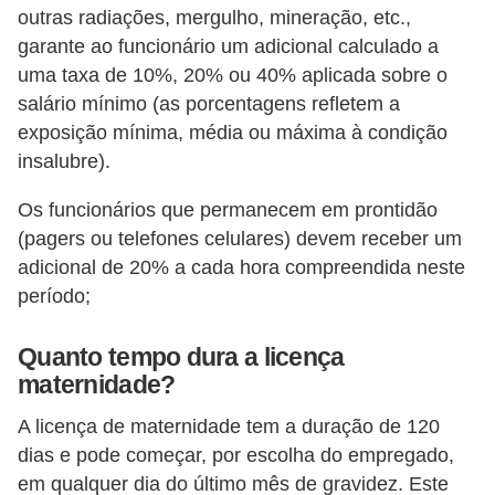
E
outras radiações, mergulho, mineração, etc.,
!
garante ao funcionário um adicional calculado a
uma taxa de 10%, 20% ou 40% aplicada sobre o
F
salário mínimo (as porcentagens refletem a
G
exposição mínima, média ou máxima à condição
T
insalubre).
S
Os funcionários que permanecem em prontidão
L
(pagers ou telefones celulares) devem receber um
e
adicional de 20% a cada hora compreendida neste
g
período;
i
Quanto tempo dura a licença
s
maternidade?
l
a
A licença de maternidade tem a duração de 120
dias e pode começar, por escolha do empregado,
ç
em qualquer dia do último mês de gravidez. Este
ã