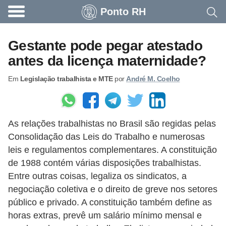
Ponto RH
A
c
Gestante pode pegar atestado
o
antes da licença maternidade?
n
Em
Legislação trabalhista e MTE
por
André M. Coelho
t
e
c
As relações trabalhistas no Brasil são regidas pelas
e
Consolidação das Leis do Trabalho e numerosas
u
leis e regulamentos complementares. A constituição
n
de 1988 contém várias disposições trabalhistas.
a
Entre outras coisas, legaliza os sindicatos, a
e
negociação coletiva e o direito de greve nos setores
público e privado. A constituição também define as
m
horas extras, prevê um salário mínimo mensal e
p