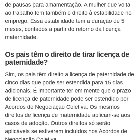
H
de pausas para amamentação. A mulher que volta
u
ao trabalho tem também o direito à estabilidade no
m
emprego, Essa estabilidade tem a duração de 5
meses, contados a partir do retorno da licença
a
maternidade.
n
o
Os pais têm o direito de tirar licença de
s
paternidade?
R
Sim, os pais têm direito a licença de paternidade de
e
cinco dias que pode ser estendida para 15 dias
l
adicionais. É importante ter em mente que o prazo
ó
de licença de paternidade pode ser estendido por
Acordos de Negociação Coletiva. Os mesmos
g
direitos de licença de maternidade aplicam-se aos
i
casos de adoção. Outros direitos só serão
o
aplicáveis ​​se estiverem incluídos nos Acordos de
s
Negociação Coletiva.