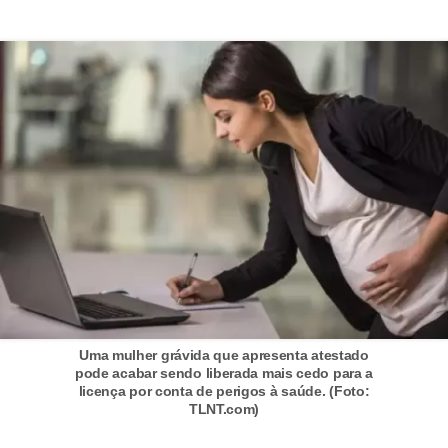
a
b
a
l
h
o
P
o
r
t
a
r
Uma mulher grávida que apresenta atestado
pode acabar sendo liberada mais cedo para a
i
licença por conta de perigos à saúde. (Foto:
a
TLNT.com)
1