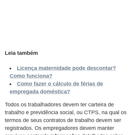
o
n
c
u
r
s
Leia também
o
s
Licença maternidade pode descontar?
P
Como funciona?
ú
Como fazer o cálculo de férias de
empregada doméstica?
b
l
Todos os trabalhadores devem ter carteira de
i
trabalho e previdência social, ou CTPS, na qual os
c
termos de seus contratos de trabalho devem ser
registrados. Os empregadores devem manter
o