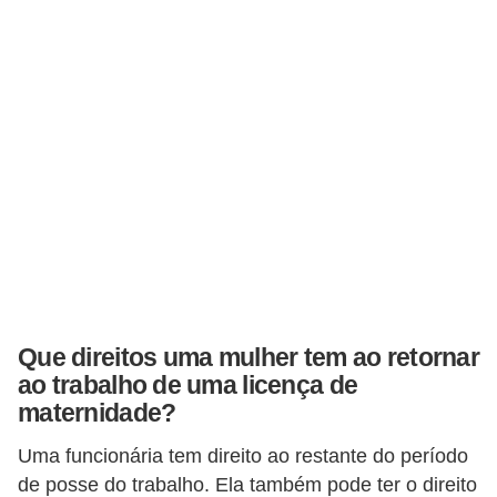
5
1
0
M
T
E
R
e
c
u
Que direitos uma mulher tem ao retornar
r
ao trabalho de uma licença de
s
maternidade?
o
Uma funcionária tem direito ao restante do período
s
de posse do trabalho. Ela também pode ter o direito