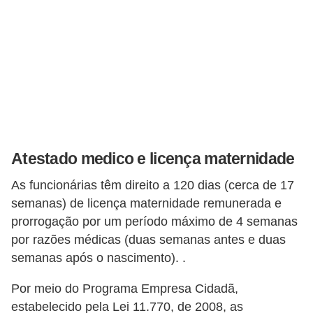
d
e
c
o
n
t
r
Atestado medico e licença maternidade
o
As funcionárias têm direito a 120 dias (cerca de 17
l
semanas) de licença maternidade remunerada e
e
prorrogação por um período máximo de 4 semanas
d
por razões médicas (duas semanas antes e duas
e
semanas após o nascimento). .
p
Por meio do Programa Empresa Cidadã,
o
estabelecido pela Lei 11.770, de 2008, as