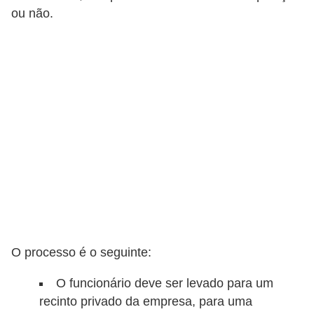
ou não.
o
t
r
a
b
a
l
h
i
s
t
a
O processo é o seguinte:
e
O funcionário deve ser levado para um
M
recinto privado da empresa, para uma
T