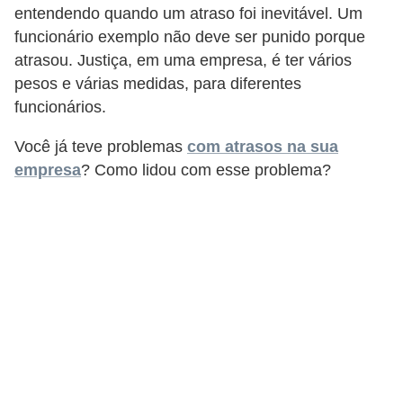
entendendo quando um atraso foi inevitável. Um
d
funcionário exemplo não deve ser punido porque
e
atrasou. Justiça, em uma empresa, é ter vários
c
pesos e várias medidas, para diferentes
o
funcionários.
n
Você já teve problemas
com atrasos na sua
t
empresa
? Como lidou com esse problema?
r
o
l
e
d
e
p
o