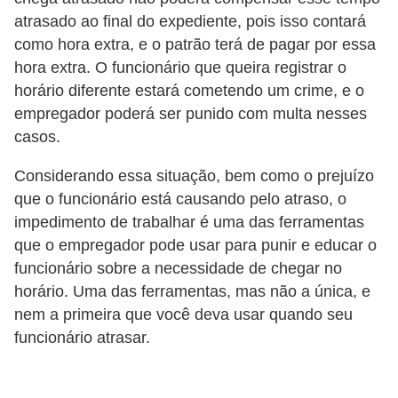
s
atrasado ao final do expediente, pois isso contará
o
como hora extra, e o patrão terá de pagar por essa
hora extra. O funcionário que queira registrar o
E
horário diferente estará cometendo um crime, e o
m
empregador poderá ser punido com multa nesses
p
casos.
r
Considerando essa situação, bem como o prejuízo
e
que o funcionário está causando pelo atraso, o
e
impedimento de trabalhar é uma das ferramentas
n
que o empregador pode usar para punir e educar o
d
funcionário sobre a necessidade de chegar no
horário. Uma das ferramentas, mas não a única, e
e
nem a primeira que você deva usar quando seu
d
funcionário atrasar.
o
r