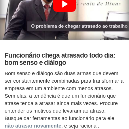
d
e
p
o
n
t
Funcionário chega atrasado todo dia:
o
bom senso e diálogo
S
Bom senso e diálogo são duas armas que devem
o
ser constantemente combinadas para transformar a
f
empresa em um ambiente com menos atrasos.
t
Sem elas, a tendência é que um funcionário que
w
atrase tenda a atrasar ainda mais vezes. Procure
entender os motivos que levaram ao atraso.
a
Busque dar ferramentas ao funcionário para ele
r
não atrasar novamente
, e seja racional,
e