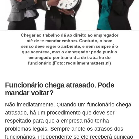
E
!
F
G
Chegar ao trabalho dá ao direito ao empregador
até de te mandar embora. Contudo, o bom
T
senso deve reger o ambiente, e nem sempre é o
S
que acontece, mas o empregador pode punir o
empregado por tirar o dia de trabalho do
L
funcionário.(Foto: recruitmentmatters.nl)
e
g
Funcionário chega atrasado. Pode
i
mandar voltar?
s
Não imediatamente. Quando um funcionário chega
l
atrasado, há um procedimento que deve ser
a
respeitado para que a empresa não tenha
ç
problemas legais. Sempre anote os atrasos dos
funcionários, independente se ele receberá punição
ã