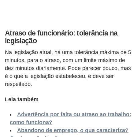
o
n
c
u
Atraso de funcionário: tolerância na
r
legislação
s
Na legislação atual, há uma tolerância máxima de 5
o
minutos, para o atraso, com um limite máximo de
s
dez minutos diariamente. Pode parecer pouco, mas
P
é o que a legislação estabeleceu, e deve ser
respeitado.
ú
b
Leia também
l
i
Advertência por falta ou atraso ao trabalho:
c
como funciona?
o
Abandono de emprego, o que caracteriza?