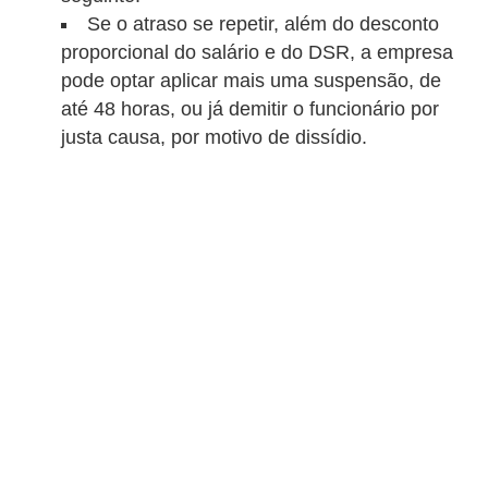
5
Se o atraso se repetir, além do desconto
proporcional do salário e do DSR, a empresa
1
pode optar aplicar mais uma suspensão, de
0
até 48 horas, ou já demitir o funcionário por
M
justa causa, por motivo de dissídio.
T
E
R
e
c
u
r
s
o
s