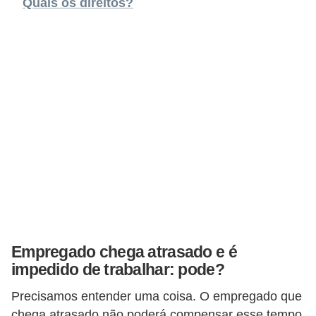
Quais os direitos?
s
C
o
n
t
r
o
l
e
d
e
a
Empregado chega atrasado e é
c
impedido de trabalhar: pode?
e
Precisamos entender uma coisa. O empregado que
s
chega atrasado não poderá compensar esse tempo