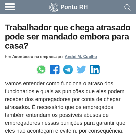
Ponto RH
A
c
Trabalhador que chega atrasado
o
pode ser mandado embora para
n
casa?
t
Em
Aconteceu na empresa
por
André M. Coelho
e
c
e
Vamos entender como funciona o atraso dos
u
funcionários e quais as punições que eles podem
n
receber dos empregadores por conta de chegar
a
atrasados. É necessário que os empregados
e
também entendam os possíveis abusos de
m
empregadores nessas punições para garantir que
eles não aconteçam e evitem, por consequência,
p