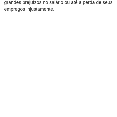
grandes prejuízos no salário ou até a perda de seus
r
empregos injustamente.
e
s
a
B
i
o
m
e
t
r
i
a
C