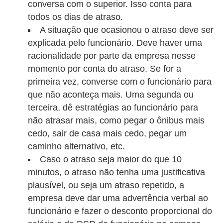
conversa com o superior. Isso conta para
E
todos os dias de atraso.
A situação que ocasionou o atraso deve ser
M
explicada pelo funcionário. Deve haver uma
o
racionalidade por parte da empresa nesse
t
momento por conta do atraso. Se for a
i
primeira vez, converse com o funcionário para
v
que não aconteça mais. Uma segunda ou
terceira, dê estratégias ao funcionário para
a
não atrasar mais, como pegar o ônibus mais
ç
cedo, sair de casa mais cedo, pegar um
ã
caminho alternativo, etc.
o
Caso o atraso seja maior do que 10
n
minutos, o atraso não tenha uma justificativa
o
plausível, ou seja um atraso repetido, a
t
empresa deve dar uma advertência verbal ao
funcionário e fazer o desconto proporcional do
r