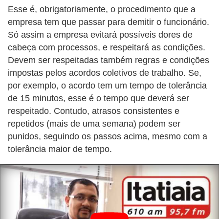
H
Esse é, obrigatoriamente, o procedimento que a
u
empresa tem que passar para demitir o funcionário.
m
Só assim a empresa evitará possíveis dores de
a
cabeça com processos, e respeitará as condições.
Devem ser respeitadas também regras e condições
n
impostas pelos acordos coletivos de trabalho. Se,
o
por exemplo, o acordo tem um tempo de tolerância
s
de 15 minutos, esse é o tempo que deverá ser
R
respeitado. Contudo, atrasos consistentes e
repetidos (mais de uma semana) podem ser
e
punidos, seguindo os passos acima, mesmo com a
l
tolerância maior de tempo.
ó
g
i
o
s