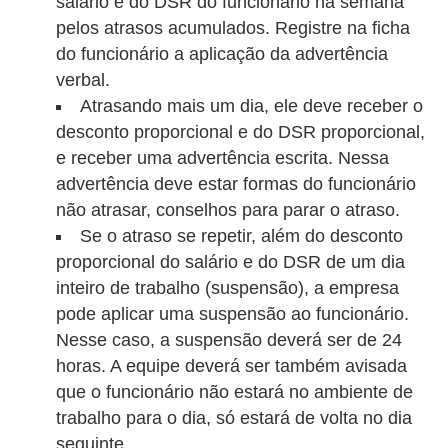
salário e do DSR do funcionário na semana
a
pelos atrasos acumulados. Registre na ficha
b
do funcionário a aplicação da advertência
a
verbal.
l
Atrasando mais um dia, ele deve receber o
h
desconto proporcional e do DSR proporcional,
e receber uma advertência escrita. Nessa
o
advertência deve estar formas do funcionário
P
não atrasar, conselhos para parar o atraso.
o
Se o atraso se repetir, além do desconto
r
proporcional do salário e do DSR de um dia
inteiro de trabalho (suspensão), a empresa
t
pode aplicar uma suspensão ao funcionário.
a
Nesse caso, a suspensão deverá ser de 24
r
horas. A equipe deverá ser também avisada
i
que o funcionário não estará no ambiente de
a
trabalho para o dia, só estará de volta no dia
1
seguinte.