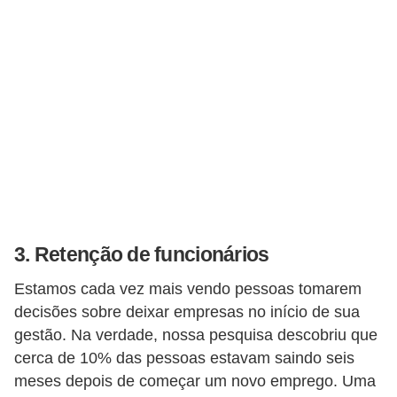
5
1
0
M
T
E
R
e
c
3. Retenção de funcionários
u
Estamos cada vez mais vendo pessoas tomarem
r
decisões sobre deixar empresas no início de sua
s
gestão. Na verdade, nossa pesquisa descobriu que
o
cerca de 10% das pessoas estavam saindo seis
s
meses depois de começar um novo emprego. Uma