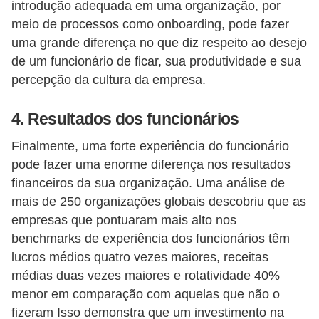
H
introdução adequada em uma organização, por
u
meio de processos como onboarding, pode fazer
uma grande diferença no que diz respeito ao desejo
m
de um funcionário de ficar, sua produtividade e sua
a
percepção da cultura da empresa.
n
o
4. Resultados dos funcionários
s
Finalmente, uma forte experiência do funcionário
R
pode fazer uma enorme diferença nos resultados
e
financeiros da sua organização. Uma análise de
mais de 250 organizações globais descobriu que as
l
empresas que pontuaram mais alto nos
ó
benchmarks de experiência dos funcionários têm
g
lucros médios quatro vezes maiores, receitas
i
médias duas vezes maiores e rotatividade 40%
o
menor em comparação com aquelas que não o
s
fizeram Isso demonstra que um investimento na