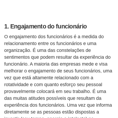
E
M
1. Engajamento do funcionário
o
t
O engajamento dos funcionários é a medida do
i
relacionamento entre os funcionários e uma
v
organização. É uma das constelações de
sentimentos que podem resultar da experiência do
a
funcionário. A maioria das empresas mede e visa
ç
melhorar o engajamento de seus funcionários, uma
ã
vez que está altamente relacionado com a
o
rotatividade e com quanto esforço seu pessoal
n
provavelmente colocará em seu trabalho. É uma
o
das muitas atitudes possíveis que resultam da
t
experiência dos funcionários. Uma vez que informa
diretamente se as pessoas estão dispostas a
r