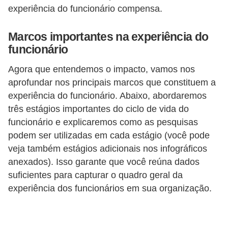
d
experiência do funcionário compensa.
e
Marcos importantes na experiência do
p
funcionário
o
n
Agora que entendemos o impacto, vamos nos
aprofundar nos principais marcos que constituem a
t
experiência do funcionário. Abaixo, abordaremos
o
três estágios importantes do ciclo de vida do
S
funcionário e explicaremos como as pesquisas
o
podem ser utilizadas em cada estágio (você pode
veja também estágios adicionais nos infográficos
f
anexados). Isso garante que você reúna dados
t
suficientes para capturar o quadro geral da
w
experiência dos funcionários em sua organização.
a
r
e