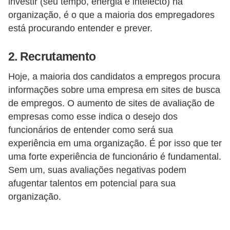
investir (seu tempo, energia e intelecto) na
a
organização, é o que a maioria dos empregadores
b
está procurando entender e prever.
a
l
2. Recrutamento
h
Hoje, a maioria dos candidatos a empregos procura
o
informações sobre uma empresa em sites de busca
P
de empregos. O aumento de sites de avaliação de
empresas como esse indica o desejo dos
o
funcionários de entender como será sua
r
experiência em uma organização. É por isso que ter
t
uma forte experiência de funcionário é fundamental.
a
Sem um, suas avaliações negativas podem
r
afugentar talentos em potencial para sua
i
organização.
a
1