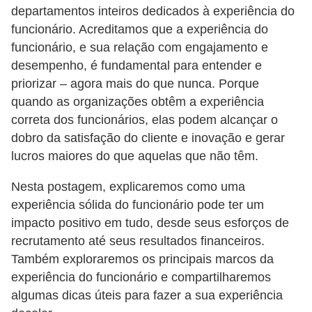
departamentos inteiros dedicados à experiência do
s
funcionário. Acreditamos que a experiência do
o
funcionário, e sua relação com engajamento e
E
desempenho, é fundamental para entender e
m
priorizar – agora mais do que nunca. Porque
quando as organizações obtêm a experiência
p
correta dos funcionários, elas podem alcançar o
r
dobro da satisfação do cliente e inovação e gerar
e
lucros maiores do que aquelas que não têm.
e
Nesta postagem, explicaremos como uma
n
experiência sólida do funcionário pode ter um
d
impacto positivo em tudo, desde seus esforços de
e
recrutamento até seus resultados financeiros.
d
Também exploraremos os principais marcos da
o
experiência do funcionário e compartilharemos
r
algumas dicas úteis para fazer a sua experiência