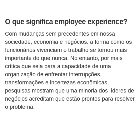
o
n
c
O que significa employee experience?
u
Com mudanças sem precedentes em nossa
r
sociedade, economia e negócios, a forma como os
s
funcionários vivenciam o trabalho se tornou mais
o
importante do que nunca. No entanto, por mais
crítica que seja para a capacidade de uma
s
organização de enfrentar interrupções,
P
transformações e incertezas econômicas,
ú
pesquisas mostram que uma minoria dos líderes de
b
negócios acreditam que estão prontos para resolver
l
o problema.
i
c
o