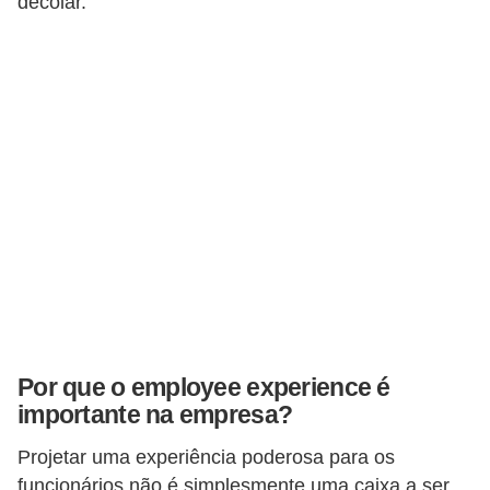
decolar.
e
a
u
t
ô
n
o
m
o
!
M
E
Por que o employee experience é
I
importante na empresa?
e
Projetar uma experiência poderosa para os
M
funcionários não é simplesmente uma caixa a ser