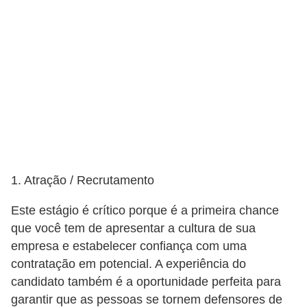
d
e
c
o
n
t
r
o
1. Atração / Recrutamento
l
e
Este estágio é crítico porque é a primeira chance
d
que você tem de apresentar a cultura de sua
e
empresa e estabelecer confiança com uma
contratação em potencial. A experiência do
p
candidato também é a oportunidade perfeita para
o
garantir que as pessoas se tornem defensores de