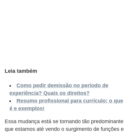
s
C
o
n
t
r
o
l
Leia também
e
d
Como pedir demissão no período de
experiência? Quais os direitos?
e
Resumo profissional para currículo: o que
a
é e exemplos!
c
e
Essa mudança está se tornando tão predominante
s
que estamos até vendo o surgimento de funções e