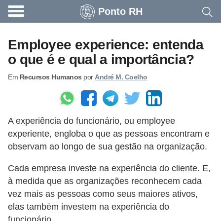
Ponto RH
A
c
Employee experience: entenda
o
o que é e qual a importância?
n
Em
Recursos Humanos
por
André M. Coelho
t
e
c
A experiência do funcionário, ou employee
e
experiente, engloba o que as pessoas encontram e
u
observam ao longo de sua gestão na organização.
n
Cada empresa investe na experiência do cliente. E,
a
à medida que as organizações reconhecem cada
e
vez mais as pessoas como seus maiores ativos,
m
elas também investem na experiência do
p
funcionário.