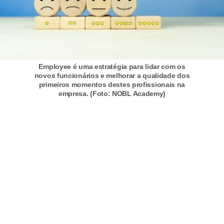
o
t
r
a
Employee é uma estratégia para lidar com os
b
novos funcionários e melhorar a qualidade dos
primeiros momentos destes profissionais na
a
empresa. (Foto: NOBL Academy)
l
h
i
s
t
a
e
M
T