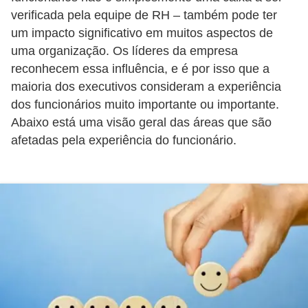
E
verificada pela equipe de RH – também pode ter
!
um impacto significativo em muitos aspectos de
F
uma organização. Os líderes da empresa
reconhecem essa influência, e é por isso que a
G
maioria dos executivos consideram a experiência
T
dos funcionários muito importante ou importante.
S
Abaixo está uma visão geral das áreas que são
L
afetadas pela experiência do funcionário.
e
g
i
s
l
a
ç
ã