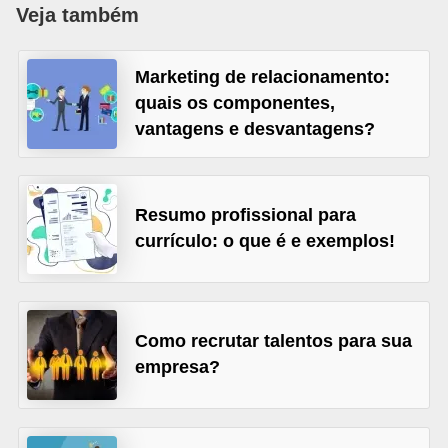
r
Veja também
e
s
Marketing de relacionamento:
quais os componentes,
a
vantagens e desvantagens?
B
i
o
Resumo profissional para
m
currículo: o que é e exemplos!
e
t
r
Como recrutar talentos para sua
i
empresa?
a
C