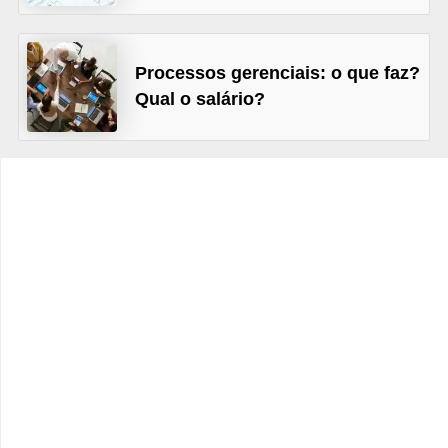
s
C
Processos gerenciais: o que faz?
o
Qual o salário?
n
t
r
o
l
e
d
e
a
c
e
s