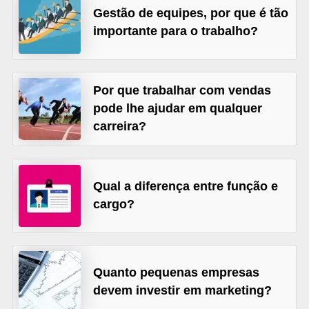
o
Gestão de equipes, por que é tão
n
importante para o trabalho?
c
u
r
Por que trabalhar com vendas
s
pode lhe ajudar em qualquer
carreira?
o
s
P
Qual a diferença entre função e
ú
cargo?
b
l
i
Quanto pequenas empresas
c
devem investir em marketing?
o