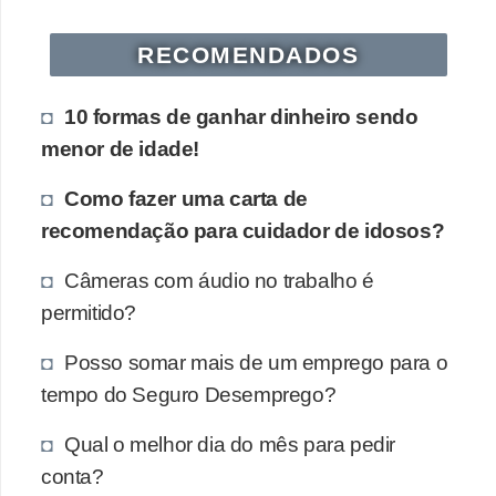
s
RECOMENDADOS
o
E
10 formas de ganhar dinheiro sendo
m
menor de idade!
p
Como fazer uma carta de
r
recomendação para cuidador de idosos?
e
e
Câmeras com áudio no trabalho é
n
permitido?
d
Posso somar mais de um emprego para o
e
tempo do Seguro Desemprego?
d
o
Qual o melhor dia do mês para pedir
r
conta?