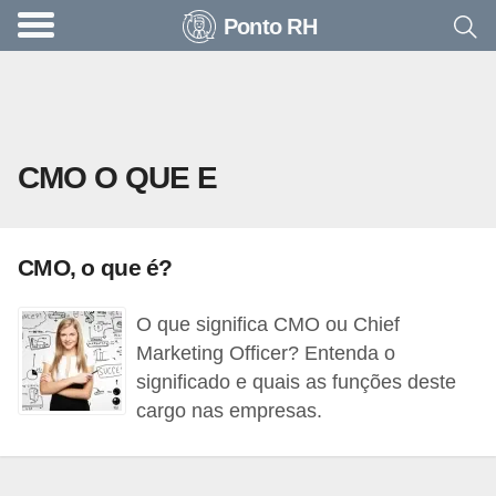
Ponto RH
A
c
o
n
CMO O QUE E
t
e
c
CMO, o que é?
e
u
O que significa CMO ou Chief
n
Marketing Officer? Entenda o
a
significado e quais as funções deste
cargo nas empresas.
e
m
p