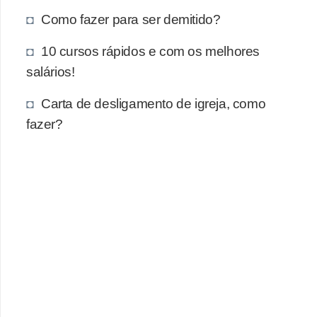
e
Como fazer para ser demitido?
a
u
10 cursos rápidos e com os melhores
t
salários!
ô
Carta de desligamento de igreja, como
n
fazer?
o
m
o
!
M
E
I
e
M