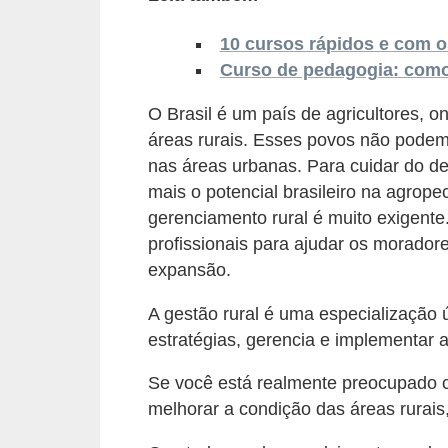
o
n
10 cursos rápidos e com o
c
Curso de pedagogia: como
u
O Brasil é um país de agricultores, 
r
áreas rurais. Esses povos não podem
s
nas áreas urbanas. Para cuidar do de
o
mais o potencial brasileiro na agrop
s
gerenciamento rural é muito exigente
profissionais para ajudar os morador
P
expansão.
ú
b
A gestão rural é uma especialização ú
l
estratégias, gerencia e implementar 
i
Se você está realmente preocupado 
c
melhorar a condição das áreas rurais
o