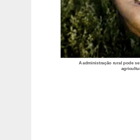
s
o
E
m
p
r
A administração rural pode ser
e
agricultu
e
n
d
e
d
o
r