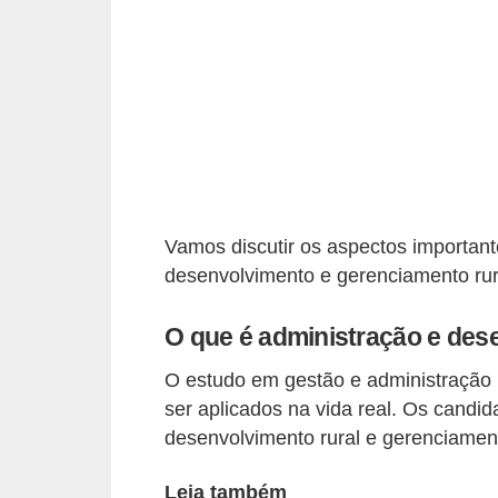
r
e
s
a
B
i
o
Vamos discutir os aspectos important
m
desenvolvimento e gerenciamento rur
e
t
O que é administração e des
r
O estudo em gestão e administração 
i
ser aplicados na vida real. Os candi
a
desenvolvimento rural e gerenciamen
C
Leia também