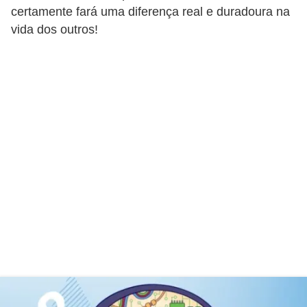
certamente fará uma diferença real e duradoura na
o
vida dos outros!
t
r
a
b
a
l
h
i
s
t
a
e
M
T