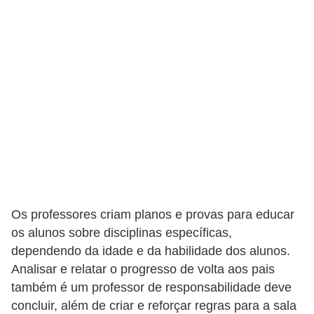
e
a
u
t
ô
n
o
m
o
!
M
Os professores criam planos e provas para educar
E
os alunos sobre disciplinas específicas,
dependendo da idade e da habilidade dos alunos.
I
Analisar e relatar o progresso de volta aos pais
e
também é um professor de responsabilidade deve
M
concluir, além de criar e reforçar regras para a sala