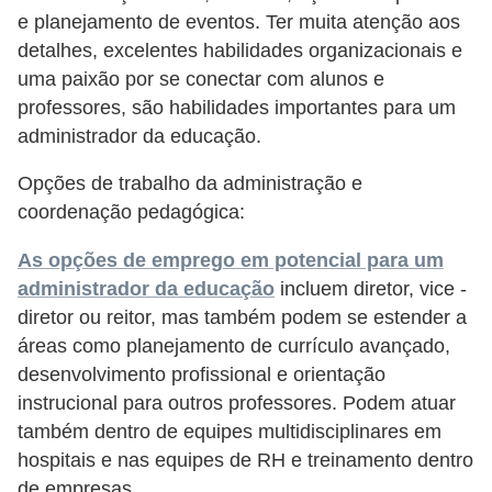
H
e planejamento de eventos. Ter muita atenção aos
u
detalhes, excelentes habilidades organizacionais e
m
uma paixão por se conectar com alunos e
a
professores, são habilidades importantes para um
n
administrador da educação.
o
Opções de trabalho da administração e
s
coordenação pedagógica:
R
As opções de emprego em potencial para um
e
administrador da educação
incluem diretor, vice -
l
diretor ou reitor, mas também podem se estender a
ó
áreas como planejamento de currículo avançado,
desenvolvimento profissional e orientação
g
instrucional para outros professores. Podem atuar
i
também dentro de equipes multidisciplinares em
o
hospitais e nas equipes de RH e treinamento dentro
s
de empresas.