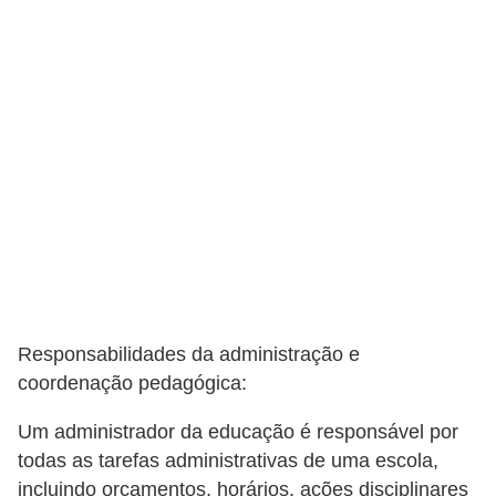
5
1
0
M
T
E
R
e
c
u
Responsabilidades da administração e
r
coordenação pedagógica:
s
Um administrador da educação é responsável por
o
todas as tarefas administrativas de uma escola,
s
incluindo orçamentos, horários, ações disciplinares