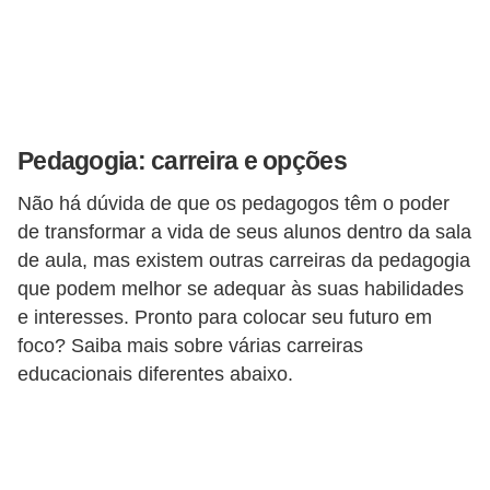
o
n
c
u
r
Pedagogia: carreira e opções
s
o
Não há dúvida de que os pedagogos têm o poder
de transformar a vida de seus alunos dentro da sala
s
de aula, mas existem outras carreiras da pedagogia
P
que podem melhor se adequar às suas habilidades
ú
e interesses. Pronto para colocar seu futuro em
b
foco? Saiba mais sobre várias carreiras
l
educacionais diferentes abaixo.
i
c
o