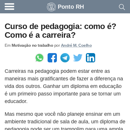
Ponto RH
A
c
Curso de pedagogia: como é?
o
Como é a carreira?
n
Em
Motivação no trabalho
por
André M. Coelho
t
e
c
Carreiras na pedagogia podem estar entre as
e
maneiras mais gratificantes de fazer a diferença na
u
vida dos outros. Ganhar um diploma em educação
n
é um primeiro passo importante para se tornar um
a
educador.
e
Mas mesmo que você não planeje ensinar em um
m
ambiente tradicional de sala de aula, um diploma de
p
pedagogia pode ser um trampolim para uma ampla