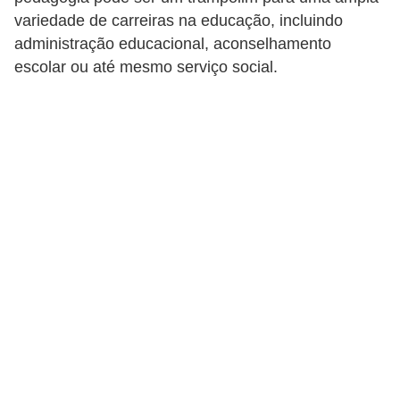
r
variedade de carreiras na educação, incluindo
e
administração educacional, aconselhamento
s
escolar ou até mesmo serviço social.
a
B
i
o
m
e
t
r
i
a
C