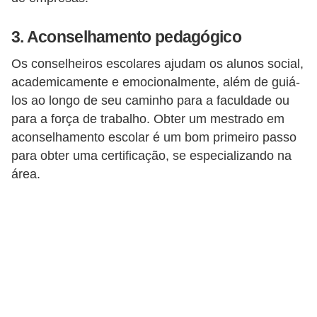
d
e
3. Aconselhamento pedagógico
p
Os conselheiros escolares ajudam os alunos social,
o
academicamente e emocionalmente, além de guiá-
n
los ao longo de seu caminho para a faculdade ou
t
para a força de trabalho. Obter um mestrado em
aconselhamento escolar é um bom primeiro passo
o
para obter uma certificação, se especializando na
S
área.
o
f
t
w
a
r
e