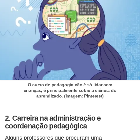
E
M
o
t
i
v
a
ç
O curso de pedagogia não é só lidar com
ã
crianças, é principalmente sobre a ciência do
o
aprendizado. (Imagem: Pinterest)
n
o
2. Carreira na administração e
t
coordenação pedagógica
r
Alguns professores que procuram uma