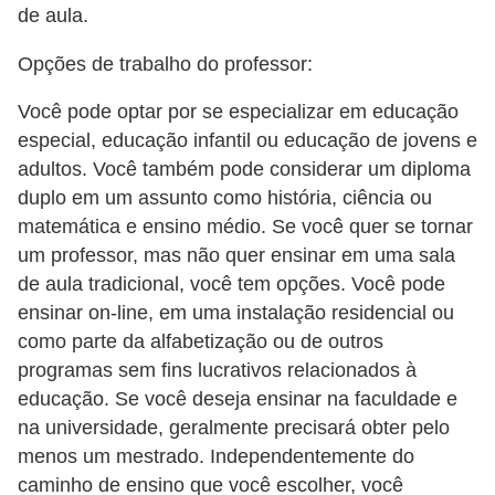
E
de aula.
!
Opções de trabalho do professor:
F
Você pode optar por se especializar em educação
G
especial, educação infantil ou educação de jovens e
T
adultos. Você também pode considerar um diploma
S
duplo em um assunto como história, ciência ou
L
matemática e ensino médio. Se você quer se tornar
um professor, mas não quer ensinar em uma sala
e
de aula tradicional, você tem opções. Você pode
g
ensinar on-line, em uma instalação residencial ou
i
como parte da alfabetização ou de outros
s
programas sem fins lucrativos relacionados à
l
educação. Se você deseja ensinar na faculdade e
a
na universidade, geralmente precisará obter pelo
menos um mestrado. Independentemente do
ç
caminho de ensino que você escolher, você
ã