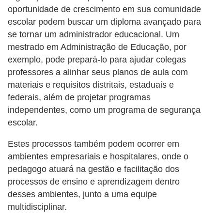
a
oportunidade de crescimento em sua comunidade
b
escolar podem buscar um diploma avançado para
a
se tornar um administrador educacional. Um
mestrado em Administração de Educação, por
l
exemplo, pode prepará-lo para ajudar colegas
h
professores a alinhar seus planos de aula com
o
materiais e requisitos distritais, estaduais e
P
federais, além de projetar programas
independentes, como um programa de segurança
o
escolar.
r
t
Estes processos também podem ocorrer em
a
ambientes empresariais e hospitalares, onde o
pedagogo atuará na gestão e facilitação dos
r
processos de ensino e aprendizagem dentro
i
desses ambientes, junto a uma equipe
a
multidisciplinar.
1