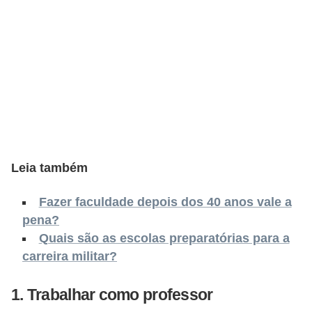
s
C
o
n
t
r
o
l
Leia também
e
d
Fazer faculdade depois dos 40 anos vale a
pena?
e
Quais são as escolas preparatórias para a
a
carreira militar?
c
e
1. Trabalhar como professor
s