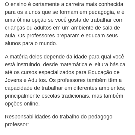
O ensino é certamente a carreira mais conhecida
s
para os alunos que se formam em pedagogia, e é
o
uma ótima opção se você gosta de trabalhar com
E
crianças ou adultos em um ambiente de sala de
aula. Os professores preparam e educam seus
m
alunos para o mundo.
p
r
A matéria deles depende da idade para qual você
e
está instruindo, desde matemática e leitura básica
até os cursos especializados para Educação de
e
Jovens e Adultos. Os professores também têm a
n
capacidade de trabalhar em diferentes ambientes;
d
principalmente escolas tradicionais, mas também
e
opções online.
d
Responsabilidades do trabalho do pedagogo
o
professor:
r