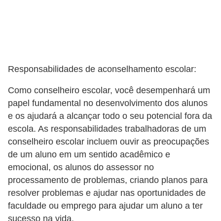
d
e
c
o
Responsabilidades de aconselhamento escolar:
n
t
Como conselheiro escolar, você desempenhará um
r
papel fundamental no desenvolvimento dos alunos
e os ajudará a alcançar todo o seu potencial fora da
o
escola. As responsabilidades trabalhadoras de um
l
conselheiro escolar incluem ouvir as preocupações
e
de um aluno em um sentido acadêmico e
d
emocional, os alunos do assessor no
e
processamento de problemas, criando planos para
p
resolver problemas e ajudar nas oportunidades de
faculdade ou emprego para ajudar um aluno a ter
o
sucesso na vida.