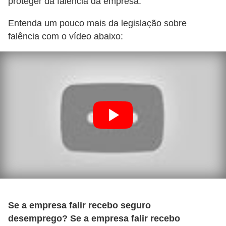
proteger da falência da empresa.
H
u
Entenda um pouco mais da legislação sobre
m
falência com o vídeo abaixo:
a
n
o
s
R
e
l
ó
g
i
o
Se a empresa falir recebo seguro
desemprego? Se a empresa falir recebo
s