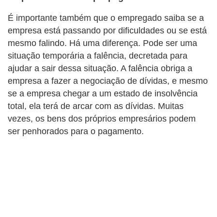
a
É importante também que o empregado saiba se a
b
empresa está passando por dificuldades ou se está
a
mesmo falindo. Há uma diferença. Pode ser uma
l
situação temporária a falência, decretada para
h
ajudar a sair dessa situação. A falência obriga a
o
empresa a fazer a negociação de dívidas, e mesmo
se a empresa chegar a um estado de insolvência
P
total, ela terá de arcar com as dívidas. Muitas
o
vezes, os bens dos próprios empresários podem
r
ser penhorados para o pagamento.
t
a
r
i
a
1