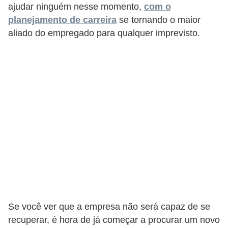
e
ajudar ninguém nesse momento,
com o
a
planejamento de carreira
se tornando o maior
u
aliado do empregado para qualquer imprevisto.
t
ô
n
o
m
o
!
M
E
I
e
Se você ver que a empresa não será capaz de se
M
recuperar, é hora de já começar a procurar um novo