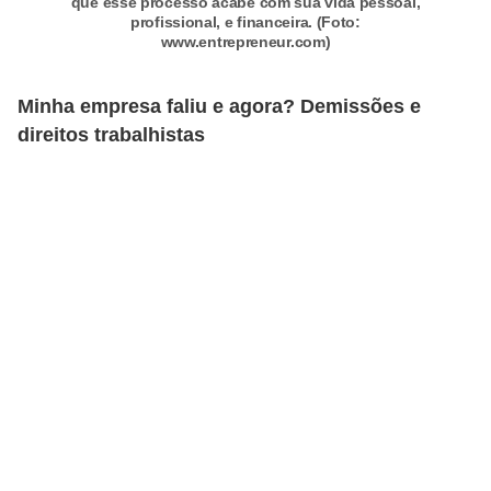
que esse processo acabe com sua vida pessoal,
profissional, e financeira. (Foto:
o
www.entrepreneur.com)
t
r
Minha empresa faliu e agora? Demissões e
a
direitos trabalhistas
b
a
l
h
i
s
t
a
e
M
T