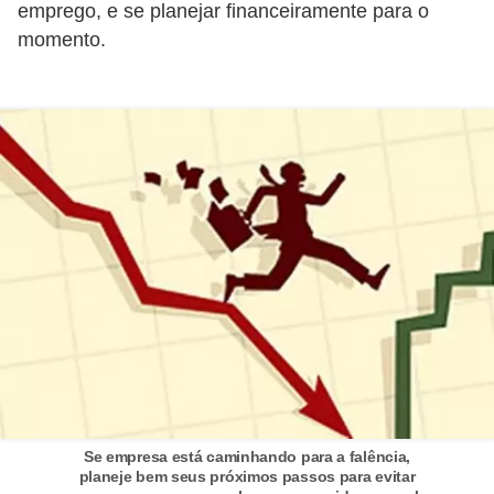
E
emprego, e se planejar financeiramente para o
!
momento.
F
G
T
S
L
e
g
i
s
l
a
ç
Se empresa está caminhando para a falência,
planeje bem seus próximos passos para evitar
ã