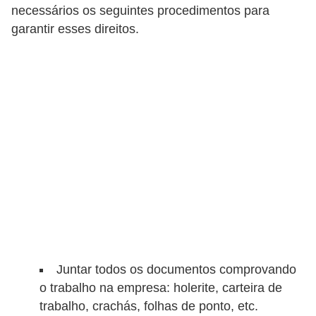
necessários os seguintes procedimentos para
d
garantir esses direitos.
e
c
o
n
t
r
o
l
e
d
e
Juntar todos os documentos comprovando
p
o trabalho na empresa: holerite, carteira de
o
trabalho, crachás, folhas de ponto, etc.