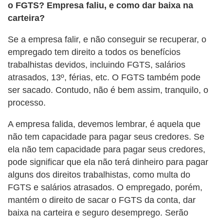
o FGTS? Empresa faliu, e como dar baixa na
d
carteira?
e
p
Se a empresa falir, e não conseguir se recuperar, o
o
empregado tem direito a todos os benefícios
trabalhistas devidos, incluindo FGTS, salários
n
atrasados, 13º, férias, etc. O FGTS também pode
t
ser sacado. Contudo, não é bem assim, tranquilo, o
o
processo.
S
A empresa falida, devemos lembrar, é aquela que
o
não tem capacidade para pagar seus credores. Se
f
ela não tem capacidade para pagar seus credores,
t
pode significar que ela não terá dinheiro para pagar
w
alguns dos direitos trabalhistas, como multa do
FGTS e salários atrasados. O empregado, porém,
a
mantém o direito de sacar o FGTS da conta, dar
r
baixa na carteira e seguro desemprego. Serão
e