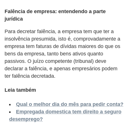
o
n
Falência de empresa: entendendo a parte
c
jurídica
u
Para decretar falência, a empresa tem que ter a
r
insolvência presumida, isto é, comprovadamente a
s
empresa tem faturas de dívidas maiores do que os
o
bens da empresa, tanto bens ativos quanto
passivos. O juízo competente (tribunal) deve
s
declarar a falência, e apenas empresários podem
P
ter falência decretada.
ú
b
Leia também
l
Qual o melhor dia do mês para pedir conta?
i
Empregada domestica tem direito a seguro
c
desemprego?
o