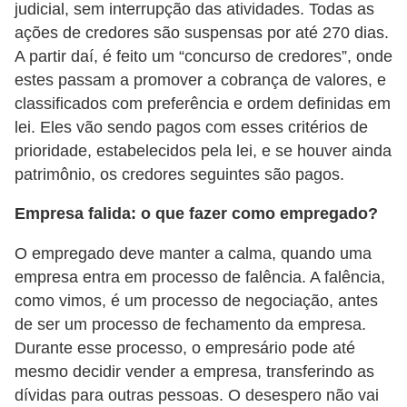
judicial, sem interrupção das atividades. Todas as
s
ações de credores são suspensas por até 270 dias.
o
A partir daí, é feito um “concurso de credores”, onde
estes passam a promover a cobrança de valores, e
E
classificados com preferência e ordem definidas em
m
lei. Eles vão sendo pagos com esses critérios de
p
prioridade, estabelecidos pela lei, e se houver ainda
r
patrimônio, os credores seguintes são pagos.
e
Empresa falida: o que fazer como empregado?
e
n
O empregado deve manter a calma, quando uma
d
empresa entra em processo de falência. A falência,
e
como vimos, é um processo de negociação, antes
de ser um processo de fechamento da empresa.
d
Durante esse processo, o empresário pode até
o
mesmo decidir vender a empresa, transferindo as
r
dívidas para outras pessoas. O desespero não vai