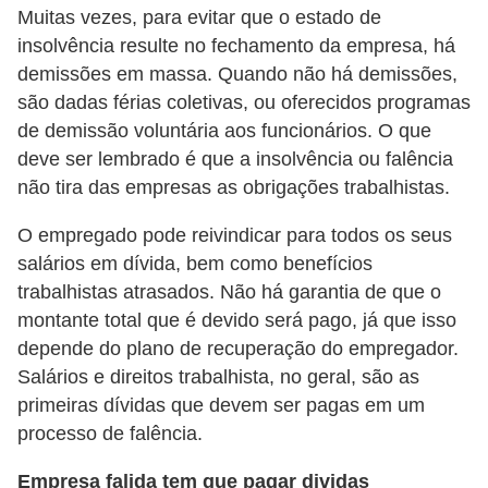
Muitas vezes, para evitar que o estado de
E
insolvência resulte no fechamento da empresa, há
M
demissões em massa. Quando não há demissões,
são dadas férias coletivas, ou oferecidos programas
o
de demissão voluntária aos funcionários. O que
t
deve ser lembrado é que a insolvência ou falência
i
não tira das empresas as obrigações trabalhistas.
v
O empregado pode reivindicar para todos os seus
a
salários em dívida, bem como benefícios
ç
trabalhistas atrasados. Não há garantia de que o
ã
montante total que é devido será pago, já que isso
o
depende do plano de recuperação do empregador.
n
Salários e direitos trabalhista, no geral, são as
o
primeiras dívidas que devem ser pagas em um
t
processo de falência.
r
Empresa falida tem que pagar dividas