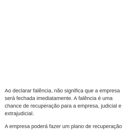
s
C
o
n
t
r
o
l
e
d
Ao declarar falência, não significa que a empresa
e
será fechada imediatamente. A falência é uma
a
chance de recuperação para a empresa, judicial e
c
extrajudicial.
e
A empresa poderá fazer um plano de recuperação
s