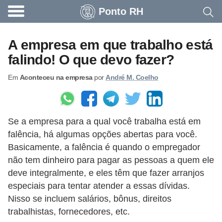
Ponto RH
A
c
A empresa em que trabalho está
o
falindo! O que devo fazer?
n
Em
Aconteceu na empresa
por
André M. Coelho
t
e
c
Se a empresa para a qual você trabalha está em
e
falência, há algumas opções abertas para você.
u
Basicamente, a falência é quando o empregador
n
não tem dinheiro para pagar as pessoas a quem ele
a
deve integralmente, e eles têm que fazer arranjos
e
especiais para tentar atender a essas dívidas.
Nisso se incluem salários, bônus, direitos
m
trabalhistas, fornecedores, etc.
p