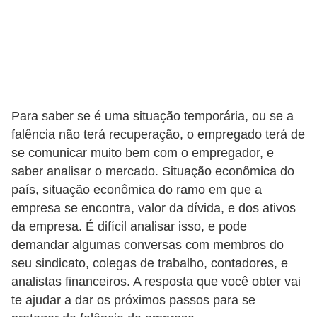
5
1
0
M
T
Para saber se é uma situação temporária, ou se a
E
falência não terá recuperação, o empregado terá de
R
se comunicar muito bem com o empregador, e
e
saber analisar o mercado. Situação econômica do
país, situação econômica do ramo em que a
c
empresa se encontra, valor da dívida, e dos ativos
u
da empresa. É difícil analisar isso, e pode
r
demandar algumas conversas com membros do
s
seu sindicato, colegas de trabalho, contadores, e
o
analistas financeiros. A resposta que você obter vai
s
te ajudar a dar os próximos passos para se