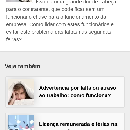
Isso dá uma grande dor de cabeça
r
para o contratante, que pode ficar sem um
e
funcionário chave para o funcionamento da
s
empresa. Como lidar com estes funcionários e
a
evitar este problema das faltas nas segundas
feiras?
B
i
o
Veja também
m
e
t
Advertência por falta ou atraso
r
ao trabalho: como funciona?
i
a
C
Licença remunerada e férias na