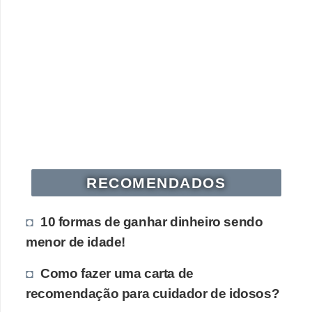
s
o
E
m
p
r
e
e
RECOMENDADOS
n
d
10 formas de ganhar dinheiro sendo
e
menor de idade!
d
o
Como fazer uma carta de
r
recomendação para cuidador de idosos?