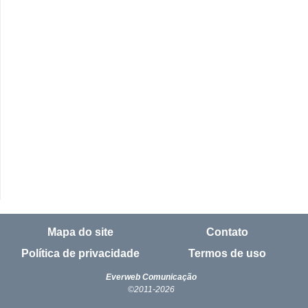
E
!
F
G
T
S
L
e
g
i
s
Mapa do site
Contato
l
Política de privacidade
Termos de uso
a
Everweb Comunicação
ç
©2011-2026
ã