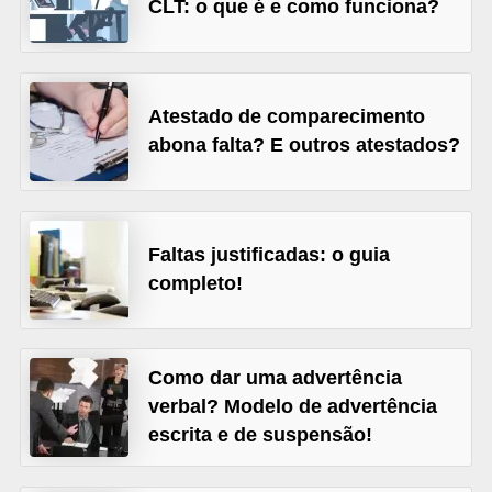
o
CLT: o que é e como funciona?
n
c
u
Atestado de comparecimento
r
abona falta? E outros atestados?
s
o
s
Faltas justificadas: o guia
P
completo!
ú
b
l
Como dar uma advertência
i
verbal? Modelo de advertência
c
escrita e de suspensão!
o