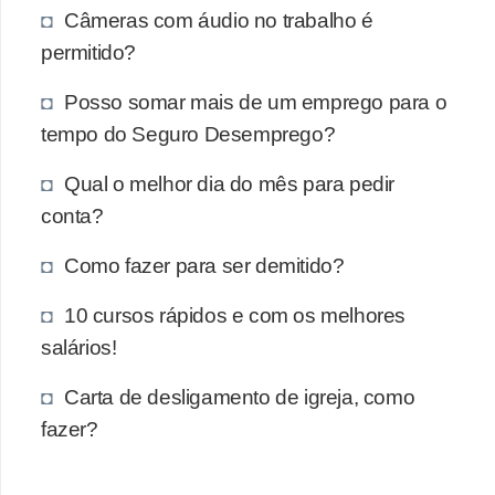
e
Câmeras com áudio no trabalho é
a
permitido?
u
Posso somar mais de um emprego para o
t
tempo do Seguro Desemprego?
ô
n
Qual o melhor dia do mês para pedir
o
conta?
m
Como fazer para ser demitido?
o
!
10 cursos rápidos e com os melhores
M
salários!
E
Carta de desligamento de igreja, como
I
fazer?
e
M