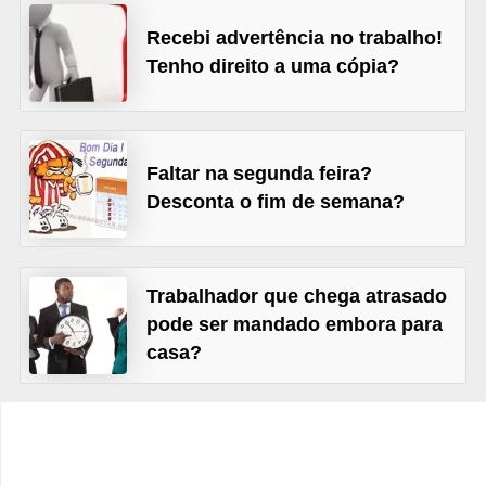
s
Recebi advertência no trabalho!
C
Tenho direito a uma cópia?
o
n
t
Faltar na segunda feira?
r
Desconta o fim de semana?
o
l
e
Trabalhador que chega atrasado
d
pode ser mandado embora para
e
casa?
a
c
e
s