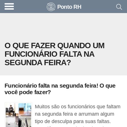
Ponto RH
A
c
o
n
O QUE FAZER QUANDO UM
t
FUNCIONÁRIO FALTA NA
e
SEGUNDA FEIRA?
c
e
u
Funcionário falta na segunda feira! O que
n
você pode fazer?
a
e
Muitos são os funcionários que faltam
m
na segunda feira e arrumam algum
tipo de desculpa para suas faltas.
p