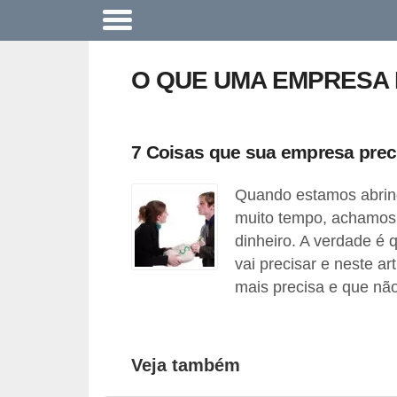
A
c
O QUE UMA EMPRESA
o
n
t
7 Coisas que sua empresa prec
e
Quando estamos abrin
c
muito tempo, achamos 
e
dinheiro. A verdade é 
u
vai precisar e neste a
n
mais precisa e que não
a
e
m
Veja também
p