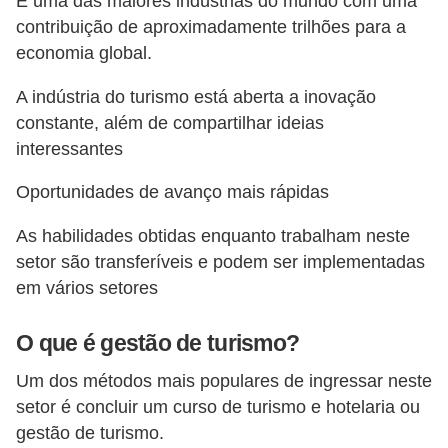
É uma das maiores indústrias do mundo com uma
s
contribuição de aproximadamente trilhões para a
o
economia global.
E
A indústria do turismo está aberta a inovação
m
constante, além de compartilhar ideias
interessantes
p
r
Oportunidades de avanço mais rápidas
e
As habilidades obtidas enquanto trabalham neste
e
setor são transferíveis e podem ser implementadas
n
em vários setores
d
e
O que é gestão de turismo?
d
Um dos métodos mais populares de ingressar neste
o
setor é concluir um curso de turismo e hotelaria ou
r
gestão de turismo.