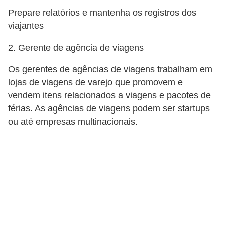
d
Prepare relatórios e mantenha os registros dos
e
viajantes
p
2. Gerente de agência de viagens
o
n
Os gerentes de agências de viagens trabalham em
lojas de viagens de varejo que promovem e
t
vendem itens relacionados a viagens e pacotes de
o
férias. As agências de viagens podem ser startups
S
ou até empresas multinacionais.
o
f
t
w
a
r
e