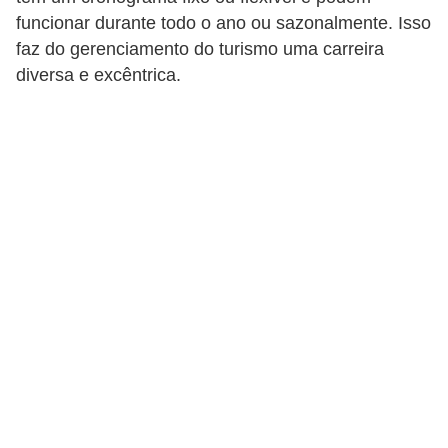
r
funcionar durante todo o ano ou sazonalmente. Isso
e
faz do gerenciamento do turismo uma carreira
s
diversa e excêntrica.
a
B
i
o
m
e
t
r
i
a
C