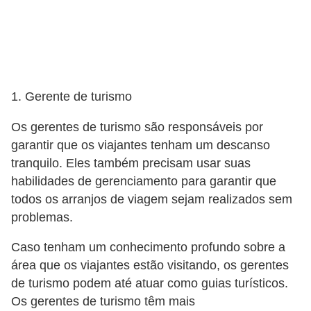
5
1
0
M
1. Gerente de turismo
T
E
Os gerentes de turismo são responsáveis ​​por
garantir que os viajantes tenham um descanso
R
tranquilo. Eles também precisam usar suas
e
habilidades de gerenciamento para garantir que
c
todos os arranjos de viagem sejam realizados sem
u
problemas.
r
Caso tenham um conhecimento profundo sobre a
s
área que os viajantes estão visitando, os gerentes
o
de turismo podem até atuar como guias turísticos.
s
Os gerentes de turismo têm mais