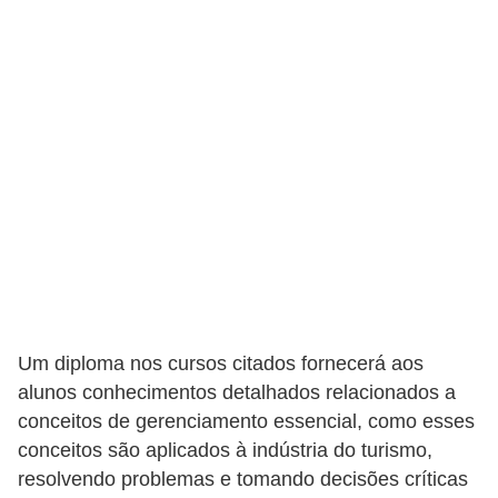
e
a
u
t
ô
n
o
m
o
!
M
Um diploma nos cursos citados fornecerá aos
E
alunos conhecimentos detalhados relacionados a
I
conceitos de gerenciamento essencial, como esses
e
conceitos são aplicados à indústria do turismo,
M
resolvendo problemas e tomando decisões críticas