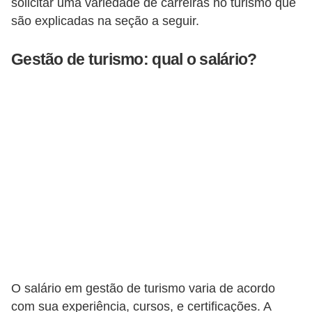
solicitar uma variedade de carreiras no turismo que
o
são explicadas na seção a seguir.
t
Gestão de turismo: qual o salário?
r
a
b
a
l
h
i
s
t
a
e
O salário em gestão de turismo varia de acordo
M
com sua experiência, cursos, e certificações. A
T