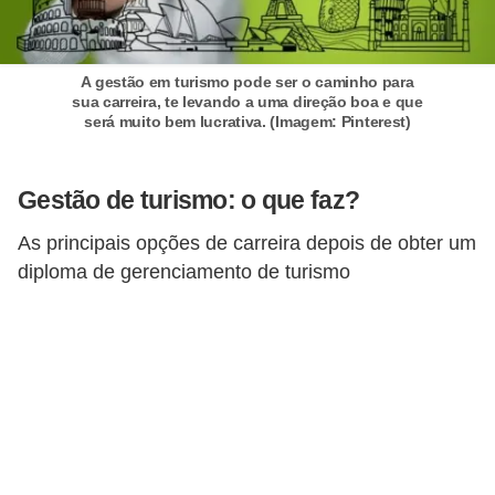
a
b
a
A gestão em turismo pode ser o caminho para
sua carreira, te levando a uma direção boa e que
l
será muito bem lucrativa. (Imagem: Pinterest)
h
o
Gestão de turismo: o que faz?
P
As principais opções de carreira depois de obter um
o
diploma de gerenciamento de turismo
r
t
a
r
i
a
1