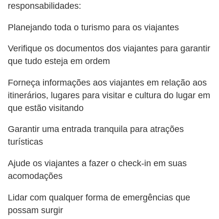
H
responsabilidades:
u
Planejando toda o turismo para os viajantes
m
a
Verifique os documentos dos viajantes para garantir
n
que tudo esteja em ordem
o
Forneça informações aos viajantes em relação aos
s
itinerários, lugares para visitar e cultura do lugar em
que estão visitando
R
e
Garantir uma entrada tranquila para atrações
l
turísticas
ó
Ajude os viajantes a fazer o check-in em suas
g
acomodações
i
o
Lidar com qualquer forma de emergências que
possam surgir
s