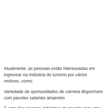
s
C
o
n
t
r
o
l
e
Atualmente, as pessoas estão interessadas em
d
ingressar na indústria do turismo por vários
e
motivos, como:
a
c
Variedade de oportunidades de carreira disponíveis
com pacotes salariais atraentes
e
s