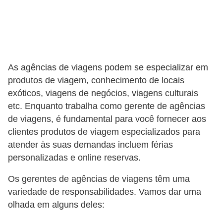
d
e
c
o
As agências de viagens podem se especializar em
n
produtos de viagem, conhecimento de locais
t
exóticos, viagens de negócios, viagens culturais
r
etc. Enquanto trabalha como gerente de agências
o
de viagens, é fundamental para você fornecer aos
clientes produtos de viagem especializados para
l
atender às suas demandas incluem férias
e
personalizadas e online reservas.
d
e
Os gerentes de agências de viagens têm uma
variedade de responsabilidades. Vamos dar uma
p
olhada em alguns deles:
o