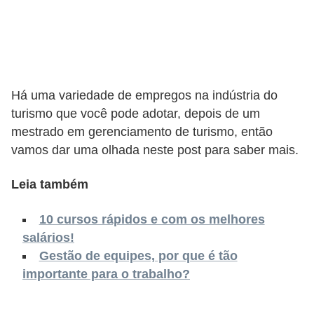
o
n
c
u
r
Há uma variedade de empregos na indústria do
s
turismo que você pode adotar, depois de um
o
mestrado em gerenciamento de turismo, então
vamos dar uma olhada neste post para saber mais.
s
P
Leia também
ú
b
10 cursos rápidos e com os melhores
l
salários!
Gestão de equipes, por que é tão
i
importante para o trabalho?
c
o