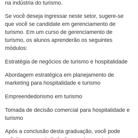
E
na indústria do turismo.
!
Se você deseja ingressar neste setor, sugere-se
F
que você se candidate em gerenciamento de
G
turismo. Em um curso de gerenciamento de
turismo, os alunos aprenderão os seguintes
T
módulos:
S
Estratégia de negócios de turismo e hospitalidade
L
e
Abordagem estratégica em planejamento de
g
marketing para hospitalidade e turismo
i
Empreendedorismo em turismo
s
l
Tomada de decisão comercial para hospitalidade e
turismo
a
ç
Após a conclusão desta graduação, você pode
ã