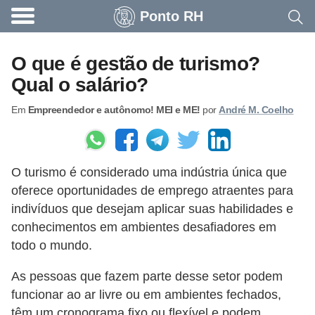
Ponto RH
A
c
O que é gestão de turismo?
o
Qual o salário?
n
Em
Empreendedor e autônomo! MEI e ME!
por
André M. Coelho
t
e
c
O turismo é considerado uma indústria única que
e
oferece oportunidades de emprego atraentes para
u
indivíduos que desejam aplicar suas habilidades e
n
conhecimentos em ambientes desafiadores em
a
todo o mundo.
e
As pessoas que fazem parte desse setor podem
m
funcionar ao ar livre ou em ambientes fechados,
p
têm um cronograma fixo ou flexível e podem