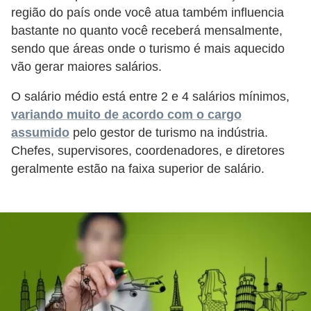
região do país onde você atua também influencia
E
bastante no quanto você receberá mensalmente,
M
sendo que áreas onde o turismo é mais aquecido
vão gerar maiores salários.
o
t
O salário médio está entre 2 e 4 salários mínimos,
i
variando muito de acordo com o cargo
v
assumido
pelo gestor de turismo na indústria.
Chefes, supervisores, coordenadores, e diretores
a
geralmente estão na faixa superior de salário.
ç
ã
o
n
o
t
r