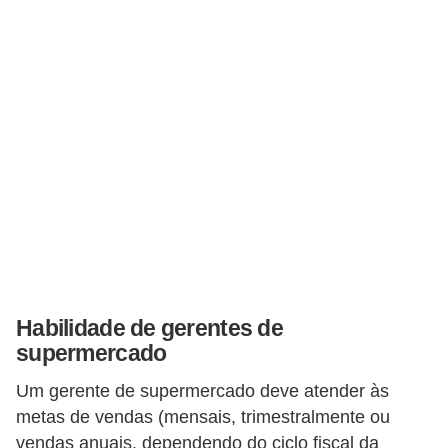
E
!
F
G
T
S
L
e
g
i
s
Habilidade de gerentes de
supermercado
l
a
Um gerente de supermercado deve atender às
ç
metas de vendas (mensais, trimestralmente ou
vendas anuais, dependendo do ciclo fiscal da
ã