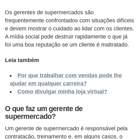
o
n
Os gerentes de supermercados são
c
frequentemente confrontados com situações difíceis
e devem mostrar o cuidado ao lidar com os clientes.
u
A mídia social pode destruir rapidamente o que já
r
foi uma boa reputação se um cliente é maltratado.
s
o
Leia também
s
Por que trabalhar com vendas pode lhe
P
ajudar em qualquer carreira?
ú
Como divulgar minha loja virtual?
b
l
O que faz um gerente de
i
supermercado?
c
Um gerente de supermercado é responsável pela
o
contratação, treinamento e, em alguns casos, o