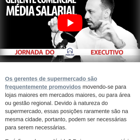
d
e
c
o
n
t
r
o
Os gerentes de supermercado são
l
frequentemente promovidos
movendo-se para
e
lojas maiores em mercados maiores, ou para área
d
ou gestão regional. Devido à natureza do
supermercado, essas posições raramente são na
e
mesma cidade, portanto, podem ser necessárias
p
para serem necessárias.
o