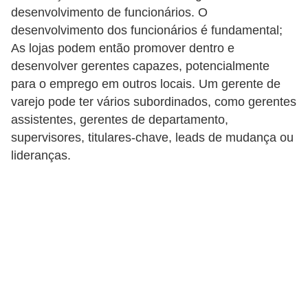
s
desenvolvimento de funcionários. O
desenvolvimento dos funcionários é fundamental;
C
As lojas podem então promover dentro e
o
desenvolver gerentes capazes, potencialmente
n
para o emprego em outros locais. Um gerente de
t
varejo pode ter vários subordinados, como gerentes
r
assistentes, gerentes de departamento,
o
supervisores, titulares-chave, leads de mudança ou
lideranças.
l
e
d
e
a
c
e
s