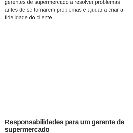
gerentes de supermercado a resolver problemas
E
antes de se tornarem problemas e ajudar a criar a
fidelidade do cliente.
M
o
t
i
v
a
ç
ã
o
n
o
t
Responsabilidades para um gerente de
r
supermercado