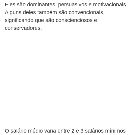
H
Eles são dominantes, persuasivos e motivacionais.
u
Alguns deles também são convencionais,
m
significando que são conscienciosos e
conservadores.
a
n
o
s
R
e
l
ó
g
i
o
s
O salário médio varia entre 2 e 3 salários mínimos