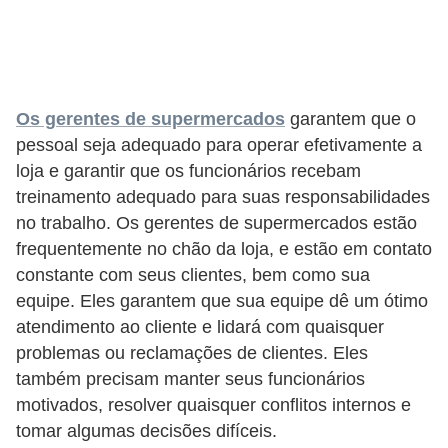
s
o
E
Os gerentes de supermercados
garantem que o
m
pessoal seja adequado para operar efetivamente a
p
loja e garantir que os funcionários recebam
r
treinamento adequado para suas responsabilidades
e
no trabalho. Os gerentes de supermercados estão
e
frequentemente no chão da loja, e estão em contato
n
constante com seus clientes, bem como sua
d
equipe. Eles garantem que sua equipe dê um ótimo
atendimento ao cliente e lidará com quaisquer
e
problemas ou reclamações de clientes. Eles
d
também precisam manter seus funcionários
o
motivados, resolver quaisquer conflitos internos e
r
tomar algumas decisões difíceis.