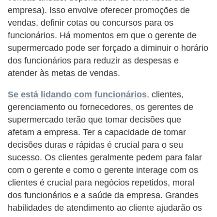
empresa). Isso envolve oferecer promoções de
o
vendas, definir cotas ou concursos para os
t
funcionários. Há momentos em que o gerente de
r
supermercado pode ser forçado a diminuir o horário
a
dos funcionários para reduzir as despesas e
b
atender às metas de vendas.
a
Se está lidando com funcionários
, clientes,
l
gerenciamento ou fornecedores, os gerentes de
h
supermercado terão que tomar decisões que
i
afetam a empresa. Ter a capacidade de tomar
s
decisões duras e rápidas é crucial para o seu
sucesso. Os clientes geralmente pedem para falar
t
com o gerente e como o gerente interage com os
a
clientes é crucial para negócios repetidos, moral
e
dos funcionários e a saúde da empresa. Grandes
M
habilidades de atendimento ao cliente ajudarão os
T