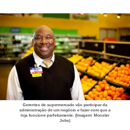
e
a
u
t
ô
n
o
m
o
!
M
E
I
Gerentes de supermercado vão participar da
administração de um negócio e fazer com que a
e
loja funcione perfeitamente. (Imagem: Monster
Jobs)
M