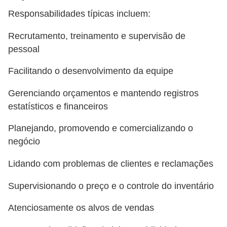
a
Responsabilidades típicas incluem:
b
a
Recrutamento, treinamento e supervisão de
pessoal
l
h
Facilitando o desenvolvimento da equipe
o
Gerenciando orçamentos e mantendo registros
P
estatísticos e financeiros
o
Planejando, promovendo e comercializando o
r
negócio
t
a
Lidando com problemas de clientes e reclamações
r
Supervisionando o preço e o controle do inventário
i
a
Atenciosamente os alvos de vendas
1