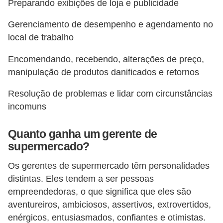
Preparando exibições de loja e publicidade
5
Gerenciamento de desempenho e agendamento no
1
local de trabalho
0
M
Encomendando, recebendo, alterações de preço,
T
manipulação de produtos danificados e retornos
E
Resolução de problemas e lidar com circunstâncias
R
incomuns
e
Quanto ganha um gerente de
c
supermercado?
u
r
Os gerentes de supermercado têm personalidades
distintas. Eles tendem a ser pessoas
s
empreendedoras, o que significa que eles são
o
aventureiros, ambiciosos, assertivos, extrovertidos,
s
enérgicos, entusiasmados, confiantes e otimistas.