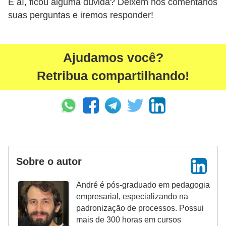
n
E aí, ficou alguma dúvida? Deixem nos comentários
t
suas perguntas e iremos responder!
o
Ajudamos você?
Retribua compartilhando!
Sobre o autor
André é pós-graduado em pedagogia
empresarial, especializando na
padronização de processos. Possui
mais de 300 horas em cursos