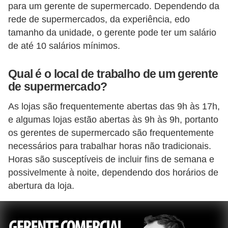
para um gerente de supermercado. Dependendo da
d
rede de supermercados, da experiência, edo
e
tamanho da unidade, o gerente pode ter um salário
p
de até 10 salários mínimos.
o
n
Qual é o local de trabalho de um gerente
t
de supermercado?
o
As lojas são frequentemente abertas das 9h às 17h,
e algumas lojas estão abertas às 9h às 9h, portanto
S
os gerentes de supermercado são frequentemente
o
necessários para trabalhar horas não tradicionais.
f
Horas são susceptíveis de incluir fins de semana e
t
possivelmente à noite, dependendo dos horários de
w
abertura da loja.
a
r
e