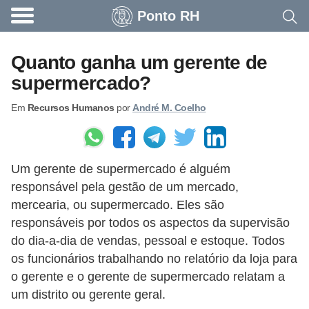
Ponto RH
A
c
Quanto ganha um gerente de
o
supermercado?
n
Em
Recursos Humanos
por
André M. Coelho
t
e
c
Um gerente de supermercado é alguém
e
responsável pela gestão de um mercado,
u
mercearia, ou supermercado. Eles são
n
responsáveis ​​por todos os aspectos da supervisão
a
do dia-a-dia de vendas, pessoal e estoque. Todos
e
os funcionários trabalhando no relatório da loja para
o gerente e o gerente de supermercado relatam a
m
um distrito ou gerente geral.
p