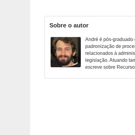
o
t
Sobre o autor
r
a
André é pós-graduado 
b
padronização de proce
a
relacionados à admini
legislação. Atuando t
l
escreve sobre Recurs
h
i
s
t
a
e
M
T