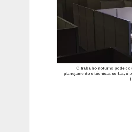
s
C
o
n
t
r
o
l
O trabalho noturno pode co
planejamento e técnicas certas, é 
e
d
e
a
c
e
s