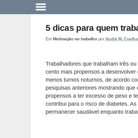
A
c
5 dicas para quem traba
o
Em
Motivação no trabalho
por
André M. Coelho
n
t
e
Trabalhadores que trabalham três ou 
c
cento mais propensos a desenvolver 
e
menos turnos noturnos, de acordo co
u
pesquisas anteriores mostrando que o
propensos a ter excesso de peso e ter
n
contribui para o risco de diabetes. A
a
permanecer saudável enquanto trabal
e
m
p