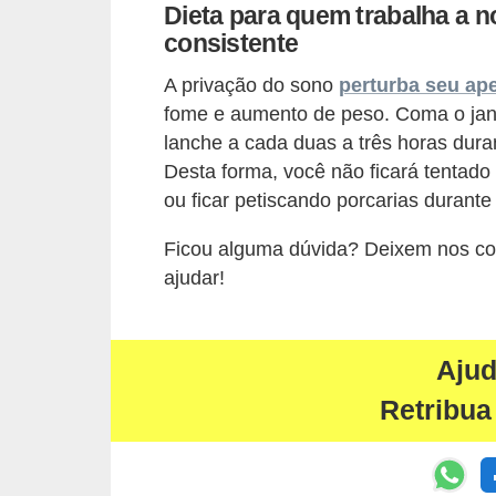
E
Dieta para quem trabalha a n
!
consistente
F
A privação do sono
perturba seu ape
fome e aumento de peso. Coma o jant
G
lanche a cada duas a três horas dura
T
Desta forma, você não ficará tentado
S
ou ficar petiscando porcarias durante 
L
Ficou alguma dúvida? Deixem nos co
e
ajudar!
g
i
s
Aju
l
Retribua
a
ç
ã