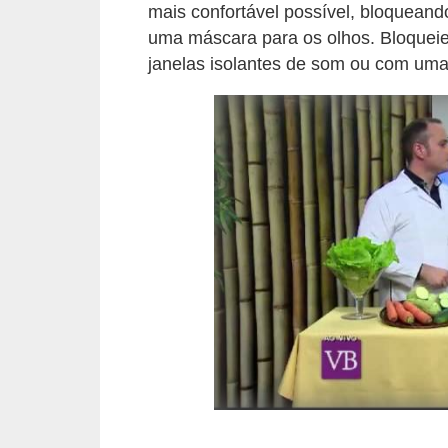
e
mais confortável possível, bloqueando
a
uma máscara para os olhos. Bloqueie
u
janelas isolantes de som ou com um
t
ô
n
o
m
o
!
M
E
I
e
M