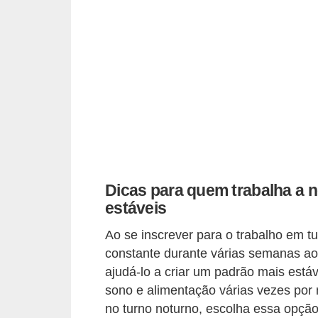
r
e
s
a
B
i
o
m
e
Dicas para quem trabalha a n
estáveis
t
r
Ao se inscrever para o trabalho em t
i
constante durante várias semanas ao
ajudá-lo a criar um padrão mais estáv
a
sono e alimentação várias vezes por 
C
no turno noturno, escolha essa opção