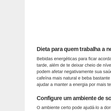
s
o
E
m
p
r
Dieta para quem trabalha a n
e
Bebidas energéticas para ficar acord
e
tarde, além de te deixar cheio de nív
n
podem afetar negativamente sua saú
d
cafeína mais natural e beba bastant
e
ajudar a manter a energia por mais t
d
o
Configure um ambiente de s
r
O ambiente certo pode ajudá-lo a dor