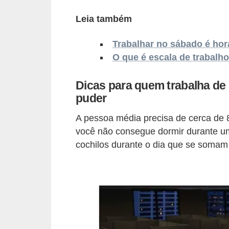
o
n
Leia também
c
Trabalhar no sábado é hor
u
O que é escala de trabal
r
s
Dicas para quem trabalha de
o
puder
s
A pessoa média precisa de cerca de 
P
você não consegue dormir durante um 
ú
cochilos durante o dia que se soma
b
l
i
c
o