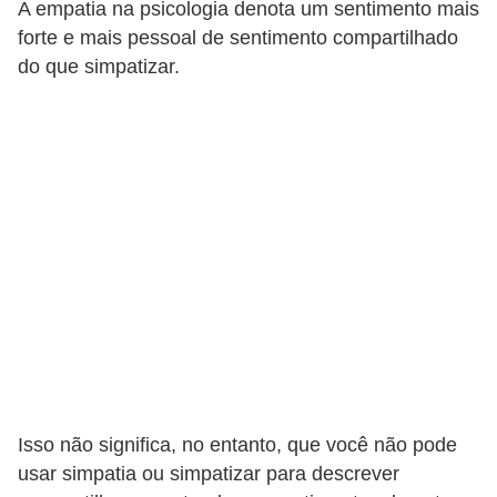
A empatia na psicologia denota um sentimento mais
E
forte e mais pessoal de sentimento compartilhado
do que simpatizar.
M
o
t
i
v
a
ç
ã
o
n
o
t
Isso não significa, no entanto, que você não pode
usar simpatia ou simpatizar para descrever
r