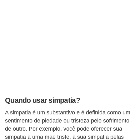
E
!
F
G
T
S
L
e
g
i
Quando usar simpatia?
s
l
A simpatia é um substantivo e é definida como um
a
sentimento de piedade ou tristeza pelo sofrimento
de outro. Por exemplo, você pode oferecer sua
ç
simpatia a uma mãe triste, a sua simpatia pelas
ã