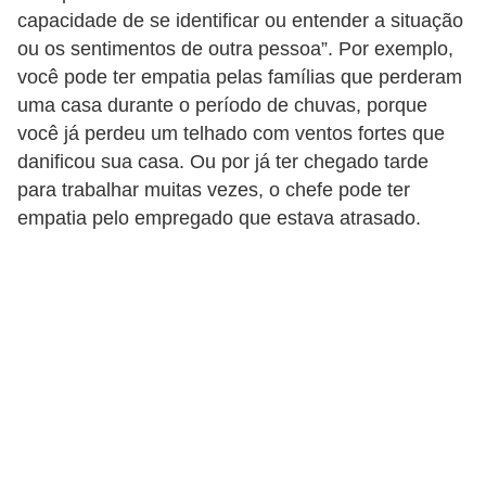
s
capacidade de se identificar ou entender a situação
ou os sentimentos de outra pessoa”. Por exemplo,
C
você pode ter empatia pelas famílias que perderam
o
uma casa durante o período de chuvas, porque
n
você já perdeu um telhado com ventos fortes que
t
danificou sua casa. Ou por já ter chegado tarde
r
para trabalhar muitas vezes, o chefe pode ter
o
empatia pelo empregado que estava atrasado.
l
e
d
e
a
c
e
s