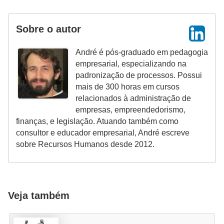
d
Sobre o autor
e
c
André é pós-graduado em pedagogia
o
empresarial, especializando na
n
padronização de processos. Possui
mais de 300 horas em cursos
t
relacionados à administração de
r
empresas, empreendedorismo,
o
finanças, e legislação. Atuando também como
consultor e educador empresarial, André escreve
l
sobre Recursos Humanos desde 2012.
e
d
e
p
Veja também
o