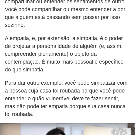
compartilhar ou entender os sentimentos de outro.
a
Você pode compartilhar ou mesmo entender a dor
b
que alguém está passando sem passar por isso
a
sozinho.
l
A empatia, e, por extensão, a simpatia, é o poder
h
de projetar a personalidade de alguém (e, assim,
o
compreender plenamente) o objeto da
P
contemplação. É muito mais pessoal e específico
o
do que simpatia.
r
Para dar outro exemplo, você pode simpatizar com
t
a pessoa cuja casa foi roubada porque você pode
a
entender o quão vulnerável deve te fazer sentir,
r
mas não pode ter empatia porque sua casa nunca
foi roubada.
i
a
1