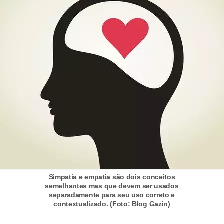
e
a
u
t
ô
n
o
m
o
!
M
E
Simpatia e empatia são dois conceitos
I
semelhantes mas que devem ser usados
e
separadamente para seu uso correto e
contextualizado. (Foto: Blog Gazin)
M