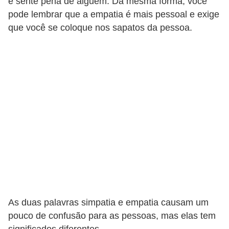
e sente pena de alguém. Da mesma forma, você
H
pode lembrar que a empatia é mais pessoal e exige
u
que você se coloque nos sapatos da pessoa.
m
a
n
o
s
R
e
l
ó
g
i
As duas palavras simpatia e empatia causam um
o
pouco de confusão para as pessoas, mas elas tem
s
significados diferentes.