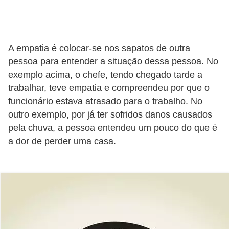
s
o
E
A empatia é colocar-se nos sapatos de outra
m
pessoa para entender a situação dessa pessoa. No
exemplo acima, o chefe, tendo chegado tarde a
p
trabalhar, teve empatia e compreendeu por que o
r
funcionário estava atrasado para o trabalho. No
e
outro exemplo, por já ter sofridos danos causados
e
pela chuva, a pessoa entendeu um pouco do que é
n
a dor de perder uma casa.
d
e
d
o
r