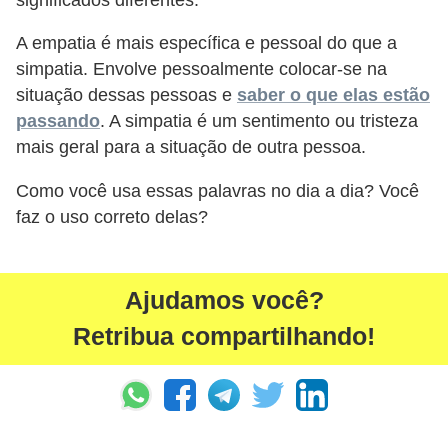
d
A empatia é mais específica e pessoal do que a
e
simpatia. Envolve pessoalmente colocar-se na
p
situação dessas pessoas e
saber o que elas estão
o
passando
. A simpatia é um sentimento ou tristeza
n
mais geral para a situação de outra pessoa.
t
Como você usa essas palavras no dia a dia? Você
o
faz o uso correto delas?
S
o
f
Ajudamos você?
t
Retribua compartilhando!
w
a
r
e