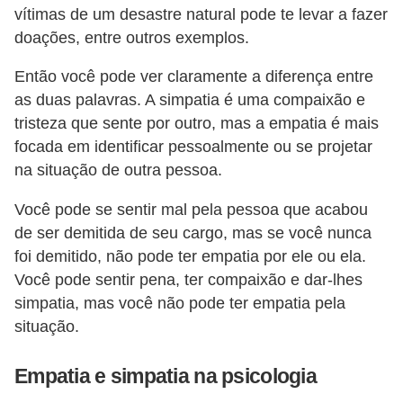
vítimas de um desastre natural pode te levar a fazer
o
doações, entre outros exemplos.
t
Então você pode ver claramente a diferença entre
r
as duas palavras. A simpatia é uma compaixão e
a
tristeza que sente por outro, mas a empatia é mais
b
focada em identificar pessoalmente ou se projetar
a
na situação de outra pessoa.
l
Você pode se sentir mal pela pessoa que acabou
h
de ser demitida de seu cargo, mas se você nunca
i
foi demitido, não pode ter empatia por ele ou ela.
s
Você pode sentir pena, ter compaixão e dar-lhes
t
simpatia, mas você não pode ter empatia pela
a
situação.
e
Empatia e simpatia na psicologia
M
T