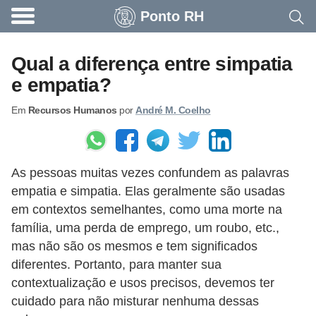
Ponto RH
A
c
Qual a diferença entre simpatia
o
e empatia?
n
Em
Recursos Humanos
por
André M. Coelho
t
e
c
As pessoas muitas vezes confundem as palavras
e
empatia e simpatia. Elas geralmente são usadas ​​
u
em contextos semelhantes, como uma morte na
n
família, uma perda de emprego, um roubo, etc.,
a
mas não são os mesmos e tem significados
e
diferentes. Portanto, para manter sua
contextualização e usos precisos, devemos ter
m
cuidado para não misturar nenhuma dessas
p