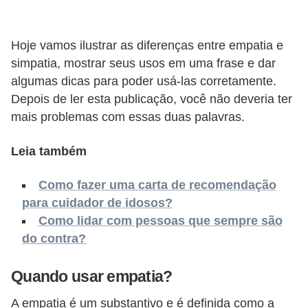
o
n
c
Hoje vamos ilustrar as diferenças entre empatia e
simpatia, mostrar seus usos em uma frase e dar
u
algumas dicas para poder usá-las corretamente.
r
Depois de ler esta publicação, você não deveria ter
s
mais problemas com essas duas palavras.
o
s
Leia também
P
Como fazer uma carta de recomendação
ú
para cuidador de idosos?
b
Como lidar com pessoas que sempre são
l
do contra?
i
c
Quando usar empatia?
o
A empatia é um substantivo e é definida como a