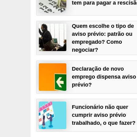
tem para pagar a rescis
r
e
s
Quem escolhe o tipo de
a
aviso prévio: patrão ou
empregado? Como
B
negociar?
i
o
Declaração de novo
m
emprego dispensa aviso
e
prévio?
t
r
Funcionário não quer
i
cumprir aviso prévio
a
trabalhado, o que fazer?
C