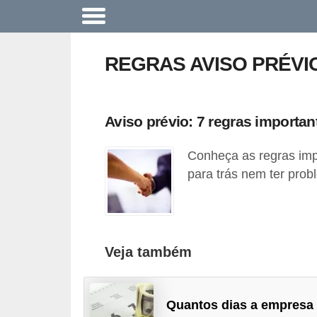
A
c
REGRAS AVISO PRÉVI
o
n
t
Aviso prévio: 7 regras importan
e
Conheça as regras imp
c
para trás nem ter pro
e
u
n
a
Veja também
e
m
Quantos dias a empresa
p