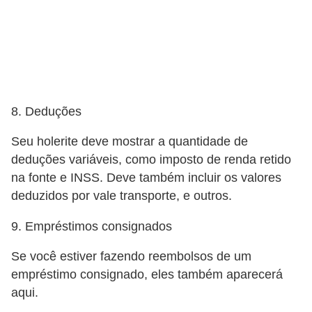
H
u
m
a
n
o
8. Deduções
s
Seu holerite deve mostrar a quantidade de
R
deduções variáveis, como imposto de renda retido
e
na fonte e INSS. Deve também incluir os valores
deduzidos por vale transporte, e outros.
l
ó
9. Empréstimos consignados
g
Se você estiver fazendo reembolsos de um
i
empréstimo consignado, eles também aparecerá
o
aqui.
s