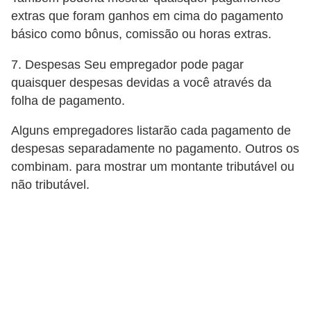
5
extras que foram ganhos em cima do pagamento
básico como bônus, comissão ou horas extras.
1
0
7. Despesas Seu empregador pode pagar
M
quaisquer despesas devidas a você através da
T
folha de pagamento.
E
Alguns empregadores listarão cada pagamento de
R
despesas separadamente no pagamento. Outros os
combinam. para mostrar um montante tributável ou
e
não tributável.
c
u
r
s
o
s