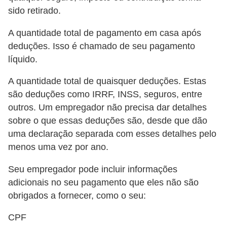
s
sido retirado.
o
A quantidade total de pagamento em casa após
E
deduções. Isso é chamado de seu pagamento
líquido.
m
p
A quantidade total de quaisquer deduções. Estas
r
são deduções como IRRF, INSS, seguros, entre
e
outros. Um empregador não precisa dar detalhes
sobre o que essas deduções são, desde que dão
e
uma declaração separada com esses detalhes pelo
n
menos uma vez por ano.
d
e
Seu empregador pode incluir informações
d
adicionais no seu pagamento que eles não são
obrigados a fornecer, como o seu:
o
r
CPF