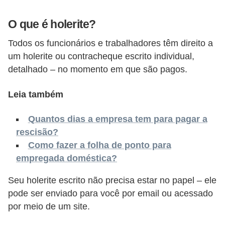
o
n
O que é holerite?
c
Todos os funcionários e trabalhadores têm direito a
u
um holerite ou contracheque escrito individual,
r
detalhado – no momento em que são pagos.
s
o
Leia também
s
Quantos dias a empresa tem para pagar a
P
rescisão?
ú
Como fazer a folha de ponto para
b
empregada doméstica?
l
Seu holerite escrito não precisa estar no papel – ele
i
pode ser enviado para você por email ou acessado
c
por meio de um site.
o