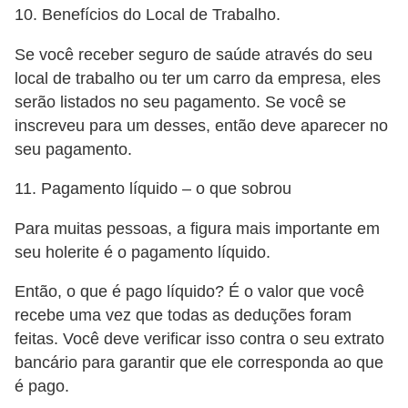
d
10. Benefícios do Local de Trabalho.
e
Se você receber seguro de saúde através do seu
p
local de trabalho ou ter um carro da empresa, eles
o
serão listados no seu pagamento. Se você se
n
inscreveu para um desses, então deve aparecer no
seu pagamento.
t
o
11. Pagamento líquido – o que sobrou
S
Para muitas pessoas, a figura mais importante em
o
seu holerite é o pagamento líquido.
f
Então, o que é pago líquido? É o valor que você
t
recebe uma vez que todas as deduções foram
w
feitas. Você deve verificar isso contra o seu extrato
a
bancário para garantir que ele corresponda ao que
r
é pago.
e