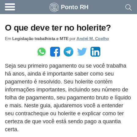
Ponto RH
A
c
O que deve ter no holerite?
o
Em
Legislação trabalhista e MTE
por
André M. Coelho
n
t
e
Seja seu primeiro pagamento ou se você trabalha
c
há anos, ainda é importante saber como seu
e
pagamento é resolvido. Seu holerite contém
u
informações importantes, incluindo seu número de
n
folha de pagamento, seu pagamento bruto e líquido
a
e mais. Neste guia, ajudaremos você a entender
seu contracheque ou holerite e explicar como ter
e
certeza de que você está sendo pago a quantia
m
certa.
p