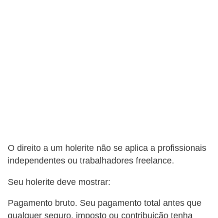
s
C
o
n
t
r
o
l
e
d
O direito a um holerite não se aplica a profissionais
e
independentes ou trabalhadores freelance.
a
Seu holerite deve mostrar:
c
e
Pagamento bruto. Seu pagamento total antes que
s
qualquer seguro, imposto ou contribuição tenha