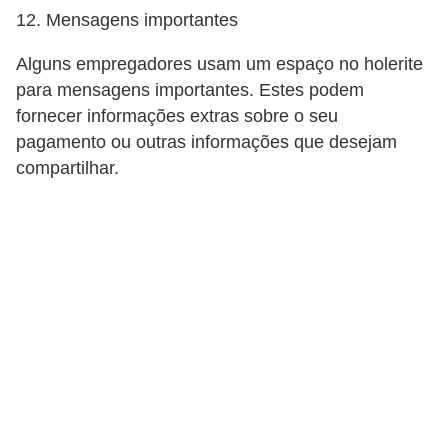
12. Mensagens importantes
d
e
Alguns empregadores usam um espaço no holerite
c
para mensagens importantes. Estes podem
fornecer informações extras sobre o seu
o
pagamento ou outras informações que desejam
n
compartilhar.
t
r
o
l
e
d
e
p
o