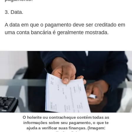
o
3. Data.
t
A data em que o pagamento deve ser creditado em
r
uma conta bancária é geralmente mostrada.
a
b
a
l
h
i
s
t
a
e
O holerite ou contracheque contém todas as
M
informações sobre seu pagamento, o que te
ajuda a verificar suas finanças. (Imagem:
T