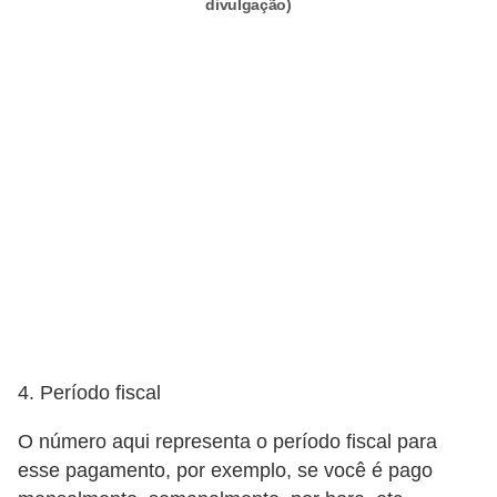
divulgação)
E
M
o
t
i
v
a
ç
ã
o
n
4. Período fiscal
o
t
O número aqui representa o período fiscal para
esse pagamento, por exemplo, se você é pago
r