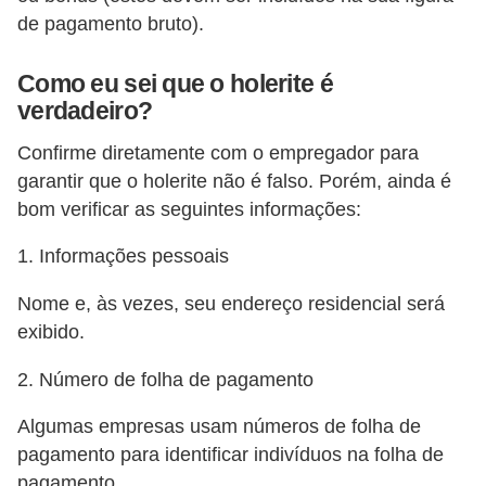
E
de pagamento bruto).
!
F
Como eu sei que o holerite é
verdadeiro?
G
T
Confirme diretamente com o empregador para
S
garantir que o holerite não é falso. Porém, ainda é
bom verificar as seguintes informações:
L
e
1. Informações pessoais
g
Nome e, às vezes, seu endereço residencial será
i
exibido.
s
2. Número de folha de pagamento
l
a
Algumas empresas usam números de folha de
ç
pagamento para identificar indivíduos na folha de
ã
pagamento.