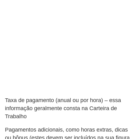
e
a
u
t
ô
n
o
m
o
!
M
Taxa de pagamento (anual ou por hora) – essa
E
informação geralmente consta na Carteira de
I
Trabalho
e
Pagamentos adicionais, como horas extras, dicas
M
ou bônus (estes devem ser incluídos na sua figura