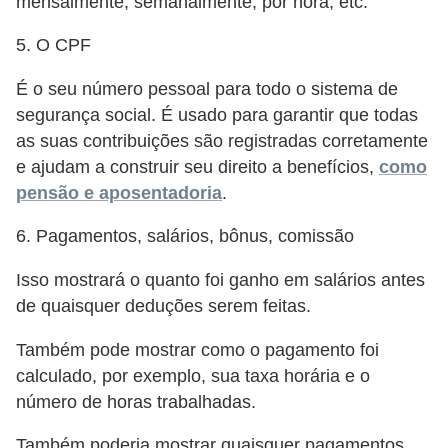
mensalmente, semanalmente, por hora, etc.
a
b
5. O CPF
a
É o seu número pessoal para todo o sistema de
l
segurança social. É usado para garantir que todas
h
as suas contribuições são registradas corretamente
o
e ajudam a construir seu direito a benefícios,
como
pensão e aposentadoria
.
P
o
6. Pagamentos, salários, bônus, comissão
r
Isso mostrará o quanto foi ganho em salários antes
t
de quaisquer deduções serem feitas.
a
r
Também pode mostrar como o pagamento foi
calculado, por exemplo, sua taxa horária e o
i
número de horas trabalhadas.
a
1
Também poderia mostrar quaisquer pagamentos