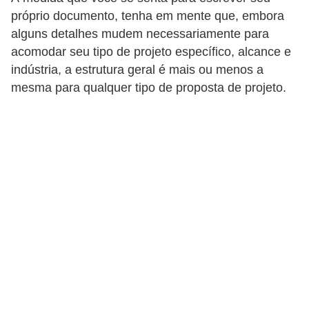
r
próprio documento, tenha em mente que, embora
e
alguns detalhes mudem necessariamente para
s
acomodar seu tipo de projeto específico, alcance e
indústria, a estrutura geral é mais ou menos a
a
mesma para qualquer tipo de proposta de projeto.
B
i
o
m
e
t
r
i
a
C