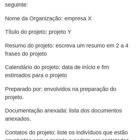
seguinte:
s
o
Nome da Organização: empresa X
E
Título do projeto: projeto Y
m
Resumo do projeto: escreva um resumo em 2 a 4
p
frases do projeto
r
e
Calendário do projeto: data de início e fim
e
estimados para o projeto
n
Preparado por: envolvidos na preparação do
d
projeto.
e
Documentação anexada: lista dos documentos
d
anexados.
o
r
Contatos do projeto: liste os indivíduos que estão