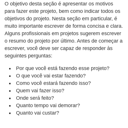
O objetivo desta seção é apresentar os motivos
o
para fazer este projeto, bem como indicar todos os
t
objetivos do projeto. Nesta seção em particular, é
r
muito importante escrever de forma concisa e clara.
a
Alguns profissionais em projetos sugerem escrever
o resumo do projeto por último. Antes de começar a
b
escrever, você deve ser capaz de responder às
a
seguintes perguntas:
l
h
Por que você está fazendo esse projeto?
O que você vai estar fazendo?
i
Como você estará fazendo isso?
s
Quem vai fazer isso?
t
Onde será feito?
a
Quanto tempo vai demorar?
e
Quanto vai custar?
M
T