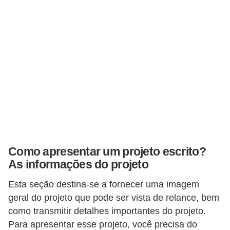
s
C
o
n
t
r
o
l
e
d
Como apresentar um projeto escrito?
As informações do projeto
e
a
Esta seção destina-se a fornecer uma imagem
c
geral do projeto que pode ser vista de relance, bem
e
como transmitir detalhes importantes do projeto.
Para apresentar esse projeto, você precisa do
s