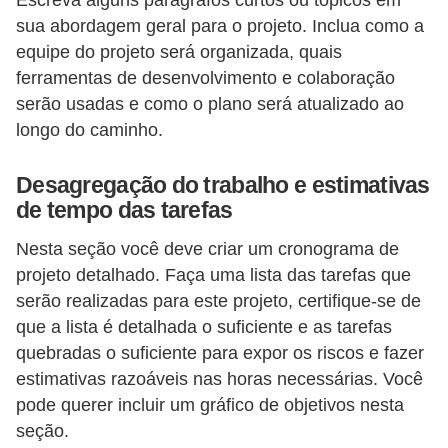
Escreva alguns parágrafos curtos ou tópicos em
H
sua abordagem geral para o projeto. Inclua como a
u
equipe do projeto será organizada, quais
m
ferramentas de desenvolvimento e colaboração
a
serão usadas e como o plano será atualizado ao
n
longo do caminho.
o
Desagregação do trabalho e estimativas
s
de tempo das tarefas
R
Nesta seção você deve criar um cronograma de
e
projeto detalhado. Faça uma lista das tarefas que
l
serão realizadas para este projeto, certifique-se de
ó
que a lista é detalhada o suficiente e as tarefas
g
quebradas o suficiente para expor os riscos e fazer
i
estimativas razoáveis ​​nas horas necessárias. Você
o
pode querer incluir um gráfico de objetivos nesta
seção.
s