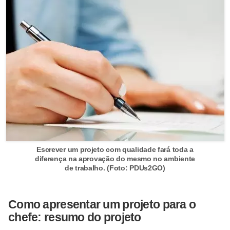
E
!
F
G
T
S
L
e
g
Escrever um projeto com qualidade fará toda a
i
diferença na aprovação do mesmo no ambiente
s
de trabalho. (Foto: PDUs2GO)
l
a
Como apresentar um projeto para o
ç
chefe: resumo do projeto
ã