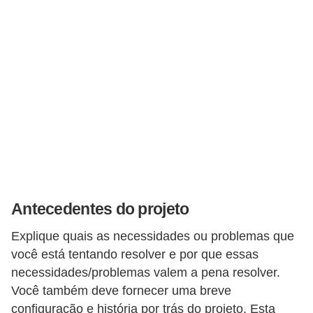
E
M
o
t
i
v
a
ç
ã
Antecedentes do projeto
o
n
Explique quais as necessidades ou problemas que
você está tentando resolver e por que essas
o
necessidades/problemas valem a pena resolver.
t
Você também deve fornecer uma breve
r
configuração e história por trás do projeto. Esta