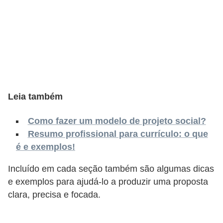
o
n
c
u
r
s
o
Leia também
s
Como fazer um modelo de projeto social?
P
Resumo profissional para currículo: o que
ú
é e exemplos!
b
l
Incluído em cada seção também são algumas dicas
e exemplos para ajudá-lo a produzir uma proposta
i
clara, precisa e focada.
c
o