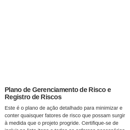
d
e
c
o
n
t
r
o
l
e
Plano de Gerenciamento de Risco e
d
Registro de Riscos
e
Este é o plano de ação detalhado para minimizar e
p
conter quaisquer fatores de risco que possam surgir
o
à medida que o projeto progride. Certifique-se de