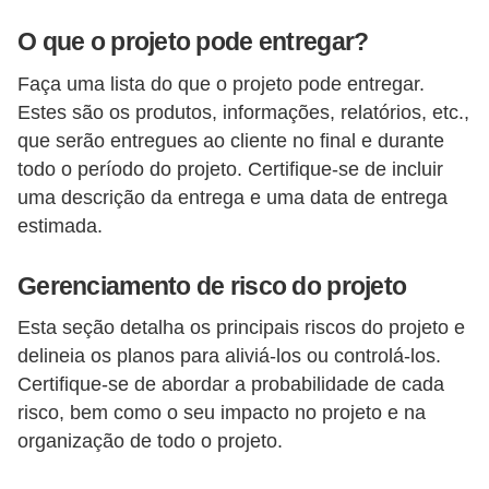
d
O que o projeto pode entregar?
e
p
Faça uma lista do que o projeto pode entregar.
Estes são os produtos, informações, relatórios, etc.,
o
que serão entregues ao cliente no final e durante
n
todo o período do projeto. Certifique-se de incluir
t
uma descrição da entrega e uma data de entrega
o
estimada.
S
Gerenciamento de risco do projeto
o
f
Esta seção detalha os principais riscos do projeto e
t
delineia os planos para aliviá-los ou controlá-los.
Certifique-se de abordar a probabilidade de cada
w
risco, bem como o seu impacto no projeto e na
a
organização de todo o projeto.
r
e