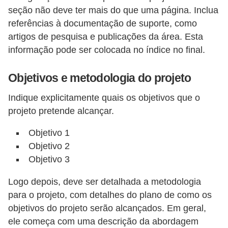
a
seção não deve ter mais do que uma página. Inclua
b
referências à documentação de suporte, como
a
artigos de pesquisa e publicações da área. Esta
informação pode ser colocada no índice no final.
l
h
Objetivos e metodologia do projeto
o
Indique explicitamente quais os objetivos que o
P
projeto pretende alcançar.
o
r
Objetivo 1
Objetivo 2
t
Objetivo 3
a
r
Logo depois, deve ser detalhada a metodologia
i
para o projeto, com detalhes do plano de como os
objetivos do projeto serão alcançados. Em geral,
a
ele começa com uma descrição da abordagem
1