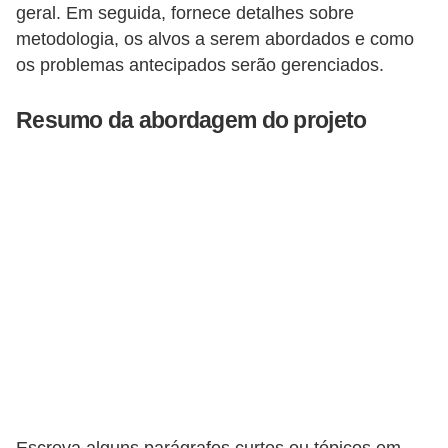
geral. Em seguida, fornece detalhes sobre
5
metodologia, os alvos a serem abordados e como
1
os problemas antecipados serão gerenciados.
0
M
Resumo da abordagem do projeto
T
E
R
e
c
u
r
s
o
s