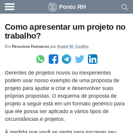
Ponto RH
A
c
Como apresentar um projeto no
o
trabalho?
n
Em
Recursos Humanos
por
André M. Coelho
t
e
c
Gerentes de projetos novos ou inexperientes
e
podem usar nosso exemplo de uma proposta de
u
projeto para ajudar a criar e desenvolver suas
n
próprias propostas. O esquema de proposta de
a
projeto a seguir está em um formato genérico para
e
que ele possa ser aplicado a vários tipos de
circunstâncias e projetos.
m
p
À medida que você se senta para escrever seu