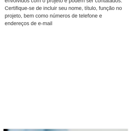
e
envolvidos com o projeto e podem ser contatados.
Certifique-se de incluir seu nome, título, função no
a
projeto, bem como números de telefone e
u
endereços de e-mail
t
ô
n
o
m
o
!
M
E
I
e
M