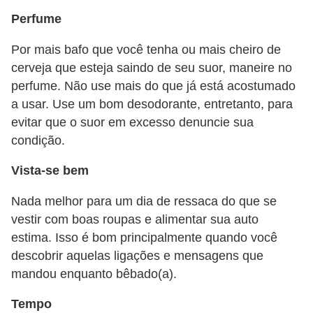
Perfume
E
M
Por mais bafo que você tenha ou mais cheiro de
cerveja que esteja saindo de seu suor, maneire no
o
perfume. Não use mais do que já está acostumado
t
a usar. Use um bom desodorante, entretanto, para
i
evitar que o suor em excesso denuncie sua
v
condição.
a
Vista-se bem
ç
ã
Nada melhor para um dia de ressaca do que se
o
vestir com boas roupas e alimentar sua auto
n
estima. Isso é bom principalmente quando você
descobrir aquelas ligações e mensagens que
o
mandou enquanto bêbado(a).
t
r
Tempo