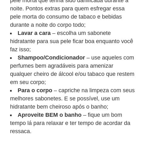
pele morta que tenha sido danificada durante a
s
noite. Pontos extras para quem esfregar essa
o
pele morta do consumo de tabaco e bebidas
durante a noite do corpo todo;
E
Lavar a cara
– escolha um sabonete
m
hidratante para sua pele ficar boa enquanto você
p
faz isso;
r
Shampoo/Condicionador
– use aqueles com
perfumes bem agradáveis para amenizar
e
qualquer cheiro de álcool e/ou tabaco que restem
e
em seu corpo;
n
Para o corpo
– capriche na limpeza com seus
d
melhores sabonetes. E se possível, use um
e
hidratante bem cheiroso após o banho;
d
Aproveite BEM o banho
– fique um bom
o
tempo lá para relaxar e ter tempo de acordar da
ressaca.
r