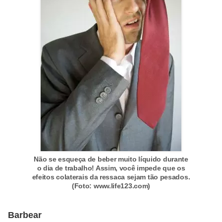
E
!
F
G
T
S
L
e
g
i
Não se esqueça de beber muito líquido durante
s
o dia de trabalho! Assim, você impede que os
l
efeitos colaterais da ressaca sejam tão pesados.
(Foto: www.life123.com)
a
ç
Barbear
ã