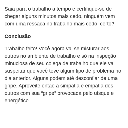
a
Saia para o trabalho a tempo e certifique-se de
b
chegar alguns minutos mais cedo, ninguém vem
a
com uma ressaca no trabalho mais cedo, certo?
l
Conclusão
h
o
Trabalho feito! Você agora vai se misturar aos
outros no ambiente de trabalho e só na inspeção
P
minuciosa de seu colega de trabalho que ele vai
o
suspeitar que você teve algum tipo de problema no
r
dia anterior. Alguns podem até desconfiar de uma
t
gripe. Aproveite então a simpatia e empatia dos
a
outros com sua “gripe” provocada pelo uísque e
r
energético.
i
a
1