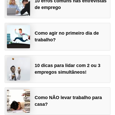
10 erros comuns nas entrevistas
d
de emprego
e
p
o
Como agir no primeiro dia de
n
trabalho?
t
o
S
10 dicas para lidar com 2 ou 3
o
empregos simultâneos!
f
t
w
Como NÃO levar trabalho para
a
casa?
r
e