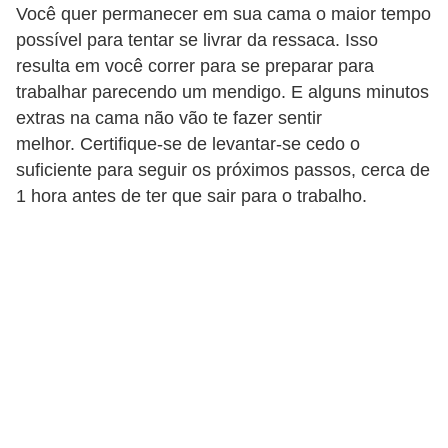
r
Você quer permanecer em sua cama o maior tempo
possível para tentar se livrar da ressaca. Isso
e
resulta em você correr para se preparar para
s
trabalhar parecendo um mendigo. E alguns minutos
a
extras na cama não vão te fazer sentir
B
melhor. Certifique-se de levantar-se cedo o
suficiente para seguir os próximos passos, cerca de
i
1 hora antes de ter que sair para o trabalho.
o
m
e
t
r
i
a
C