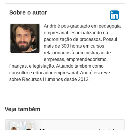
H
u
Sobre o autor
m
André é pós-graduado em pedagogia
a
empresarial, especializando na
n
padronização de processos. Possui
o
mais de 300 horas em cursos
relacionados à administração de
s
empresas, empreendedorismo,
R
finanças, e legislação. Atuando também como
consultor e educador empresarial, André escreve
e
sobre Recursos Humanos desde 2012.
l
ó
g
i
Veja também
o
s