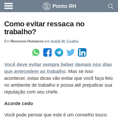
Ponto RH
A
c
Como evitar ressaca no
o
trabalho?
n
Em
Recursos Humanos
por
André M. Coelho
t
e
c
Você deve evitar sempre beber demais nos dias
e
que antecedem ao trabalho
. Mas se isso
u
acontecer, estas dicas vão evitar que você faça feio
n
no ambiente de trabalho e possa até prejudicar sua
a
reputação com seu chefe.
e
Acorde cedo
m
p
Você pode pensar que este é um conselho louco.