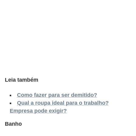
o
n
c
u
r
s
o
s
P
Leia também
ú
b
Como fazer para ser demitido?
l
Qual a roupa ideal para o trabalho?
Empresa pode exigir?
i
c
Banho
o