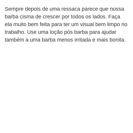
o
Sempre depois de uma ressaca parece que nossa
t
barba cisma de crescer por todos os lados. Faça
ela muito bem feita para ter um visual bem limpo no
r
trabalho. Use uma loção pós barba para ajudar
a
também a uma barba menos irritada e mais bonita.
b
a
l
h
i
s
t
a
e
M
T