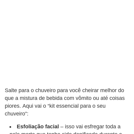
s
C
o
n
t
r
o
l
e
d
Salte para o chuveiro para você cheirar melhor do
e
que a mistura de bebida com vômito ou até coisas
a
piores. Aqui vai o “kit essencial para o seu
c
chuveiro”:
e
Esfoliação facial
– isso vai esfregar toda a
s