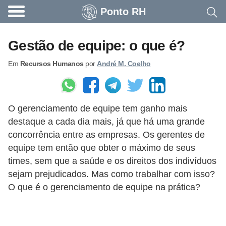
Ponto RH
A
c
Gestão de equipe: o que é?
o
Em
Recursos Humanos
por
André M. Coelho
n
t
e
O gerenciamento de equipe tem ganho mais
c
destaque a cada dia mais, já que há uma grande
e
concorrência entre as empresas. Os gerentes de
u
equipe tem então que obter o máximo de seus
n
times, sem que a saúde e os direitos dos indivíduos
a
sejam prejudicados. Mas como trabalhar com isso?
O que é o gerenciamento de equipe na prática?
e
m
p