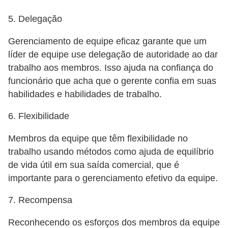
5
5. Delegação
1
Gerenciamento de equipe eficaz garante que um
0
líder de equipe use delegação de autoridade ao dar
M
trabalho aos membros. Isso ajuda na confiança do
T
funcionário que acha que o gerente confia em suas
E
habilidades e habilidades de trabalho.
R
6. Flexibilidade
e
c
Membros da equipe que têm flexibilidade no
trabalho usando métodos como ajuda de equilíbrio
u
de vida útil em sua saída comercial, que é
r
importante para o gerenciamento efetivo da equipe.
s
o
7. Recompensa
s
Reconhecendo os esforços dos membros da equipe