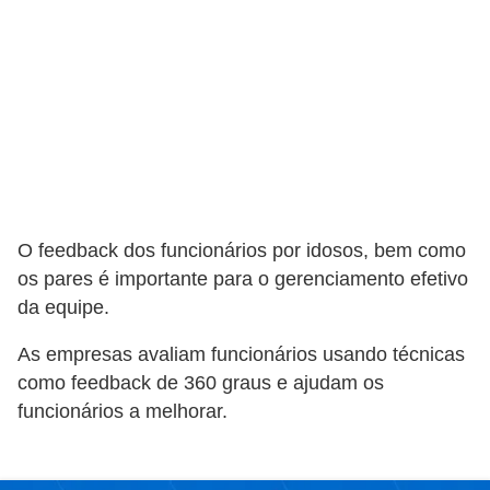
o
t
r
a
b
a
l
O feedback dos funcionários por idosos, bem como
h
os pares é importante para o gerenciamento efetivo
i
da equipe.
s
As empresas avaliam funcionários usando técnicas
t
como feedback de 360 ​​graus e ajudam os
a
funcionários a melhorar.
e
M
T