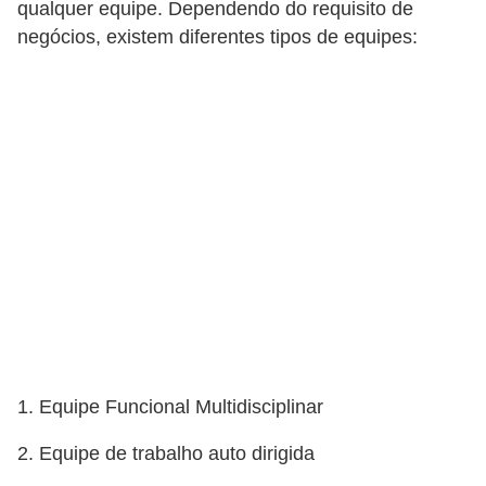
qualquer equipe. Dependendo do requisito de
d
negócios, existem diferentes tipos de equipes:
e
p
o
n
t
o
S
o
f
t
w
1. Equipe Funcional Multidisciplinar
a
r
2. Equipe de trabalho auto dirigida
e