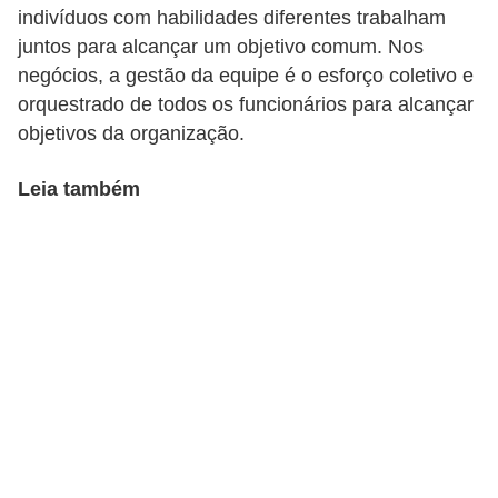
o
indivíduos com habilidades diferentes trabalham
n
juntos para alcançar um objetivo comum. Nos
c
negócios, a gestão da equipe é o esforço coletivo e
orquestrado de todos os funcionários para alcançar
u
objetivos da organização.
r
s
Leia também
o
s
P
ú
b
l
i
c
o