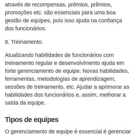
H
através de recompensas, prêmios, prêmios,
u
promoções etc. são essenciais para uma boa
m
gestão de equipes, pois isso ajuda na confiança
dos funcionários.
a
n
8. Treinamento.
o
Atualizando habilidades de funcionários com
s
treinamento regular e desenvolvimento ajuda em
R
forte gerenciamento de equipe. Novas habilidades,
e
ferramentas, metodologias de aprendizagem,
l
sessões de treinamento, etc. Ajudar a aprimorar as
habilidades dos funcionários e, assim, melhorar a
ó
saída da equipe.
g
i
Tipos de equipes
o
O gerenciamento de equipe é essencial é gerenciar
s