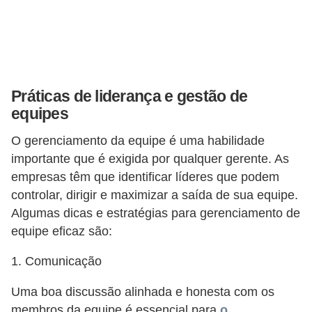
e
a
u
t
ô
Práticas de liderança e gestão de
n
equipes
o
O gerenciamento da equipe é uma habilidade
m
importante que é exigida por qualquer gerente. As
o
empresas têm que identificar líderes que podem
!
controlar, dirigir e maximizar a saída de sua equipe.
M
Algumas dicas e estratégias para gerenciamento de
equipe eficaz são:
E
I
1. Comunicação
e
Uma boa discussão alinhada e honesta com os
M
membros da equipe é essencial para
o