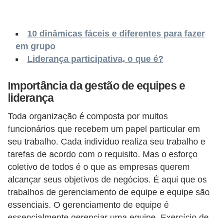
s
C
10 dinâmicas fáceis e diferentes para fazer
o
em grupo
n
Liderança participativa, o que é?
t
r
Importância da gestão de equipes e
o
liderança
l
Toda organização é composta por muitos
e
funcionários que recebem um papel particular em
d
seu trabalho. Cada indivíduo realiza seu trabalho e
tarefas de acordo com o requisito. Mas o esforço
e
coletivo de todos é o que as empresas querem
a
alcançar seus objetivos de negócios. É aqui que os
c
trabalhos de gerenciamento de equipe e equipe são
e
essenciais. O gerenciamento de equipe é
s
essencialmente gerenciar uma equipe. Exercício de