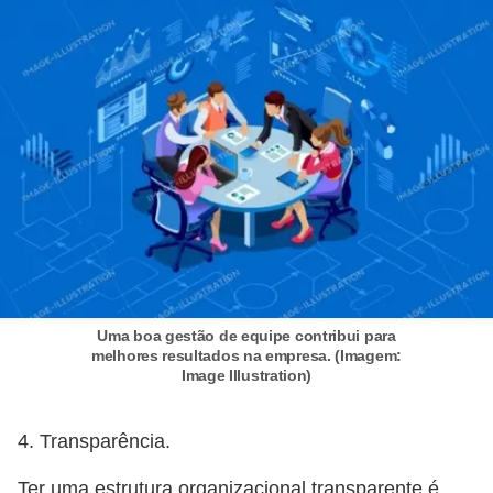
E
M
o
t
i
v
a
ç
ã
Uma boa gestão de equipe contribui para
o
melhores resultados na empresa. (Imagem:
n
Image Illustration)
o
t
4. Transparência.
r
Ter uma estrutura organizacional transparente é