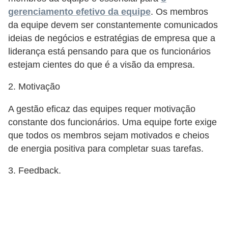
E
gerenciamento efetivo da equipe
. Os membros
!
da equipe devem ser constantemente comunicados
F
ideias de negócios e estratégias de empresa que a
liderança está pensando para que os funcionários
G
estejam cientes do que é a visão da empresa.
T
S
2. Motivação
L
A gestão eficaz das equipes requer motivação
e
constante dos funcionários. Uma equipe forte exige
g
que todos os membros sejam motivados e cheios
de energia positiva para completar suas tarefas.
i
s
3. Feedback.
l
a
ç
ã