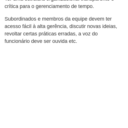
a
crítica para o gerenciamento de tempo.
b
Subordinados e membros da equipe devem ter
a
acesso fácil à alta gerência, discutir novas ideias,
l
revoltar certas práticas erradas, a voz do
h
funcionário deve ser ouvida etc.
o
P
o
r
t
a
r
i
a
1