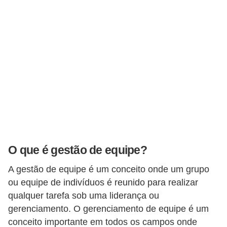
r
e
s
a
B
i
o
m
e
O que é gestão de equipe?
t
r
A gestão de equipe é um conceito onde um grupo
i
ou equipe de indivíduos é reunido para realizar
a
qualquer tarefa sob uma liderança ou
gerenciamento. O gerenciamento de equipe é um
C
conceito importante em todos os campos onde