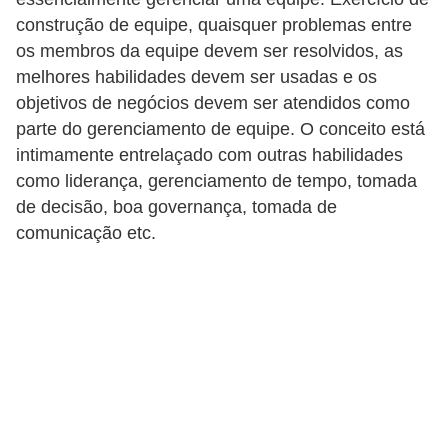
s
construção de equipe, quaisquer problemas entre
o
os membros da equipe devem ser resolvidos, as
melhores habilidades devem ser usadas e os
E
objetivos de negócios devem ser atendidos como
m
parte do gerenciamento de equipe. O conceito está
p
intimamente entrelaçado com outras habilidades
r
como liderança, gerenciamento de tempo, tomada
de decisão, boa governança, tomada de
e
comunicação etc.
e
n
d
e
d
o
r