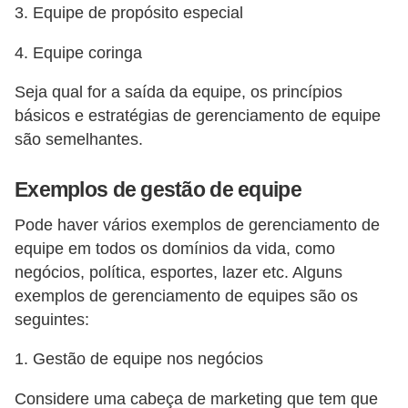
3. Equipe de propósito especial
d
e
4. Equipe coringa
c
Seja qual for a saída da equipe, os princípios
o
básicos e estratégias de gerenciamento de equipe
n
são semelhantes.
t
Exemplos de gestão de equipe
r
o
Pode haver vários exemplos de gerenciamento de
l
equipe em todos os domínios da vida, como
e
negócios, política, esportes, lazer etc. Alguns
exemplos de gerenciamento de equipes são os
d
seguintes:
e
p
1. Gestão de equipe nos negócios
o
Considere uma cabeça de marketing que tem que