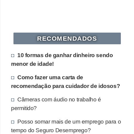
s
o
E
m
RECOMENDADOS
p
r
10 formas de ganhar dinheiro sendo
e
menor de idade!
e
Como fazer uma carta de
n
recomendação para cuidador de idosos?
d
e
Câmeras com áudio no trabalho é
d
permitido?
o
Posso somar mais de um emprego para o
r
tempo do Seguro Desemprego?