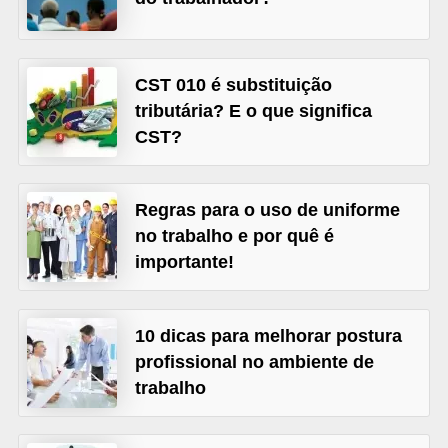
o
n
c
CST 010 é substituição
u
tributária? E o que significa
r
CST?
s
o
Regras para o uso de uniforme
s
no trabalho e por quê é
P
importante!
ú
b
l
10 dicas para melhorar postura
profissional no ambiente de
i
trabalho
c
o