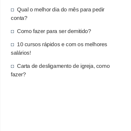
e
Qual o melhor dia do mês para pedir
a
conta?
u
t
Como fazer para ser demitido?
ô
10 cursos rápidos e com os melhores
n
salários!
o
m
Carta de desligamento de igreja, como
o
fazer?
!
M
E
I
e
M