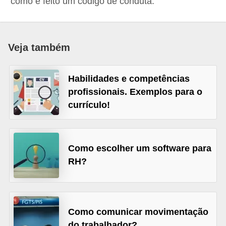
como é feito um código de conduta.
r
e
s
Veja também
a
B
Habilidades e competências
i
profissionais. Exemplos para o
o
currículo!
m
e
t
Como escolher um software para
RH?
r
i
a
Como comunicar movimentação
C
do trabalhador?