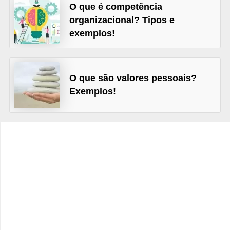
s
O que é competência
organizacional? Tipos e
C
exemplos!
o
n
t
O que são valores pessoais?
r
Exemplos!
o
l
e
d
e
a
c
e
s