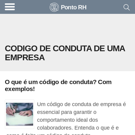
Ponto RH
A
c
o
n
CODIGO DE CONDUTA DE UMA
t
EMPRESA
e
c
e
O que é um código de conduta? Com
u
exemplos!
n
a
Um código de conduta de empresa é
e
essencial para garantir o
comportamento ideal dos
m
colaboradores. Entenda o que é e
p