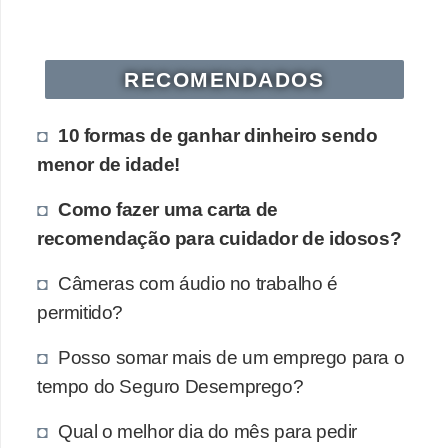
s
o
RECOMENDADOS
E
m
10 formas de ganhar dinheiro sendo
p
menor de idade!
r
Como fazer uma carta de
e
recomendação para cuidador de idosos?
e
n
Câmeras com áudio no trabalho é
d
permitido?
e
Posso somar mais de um emprego para o
d
tempo do Seguro Desemprego?
o
r
Qual o melhor dia do mês para pedir