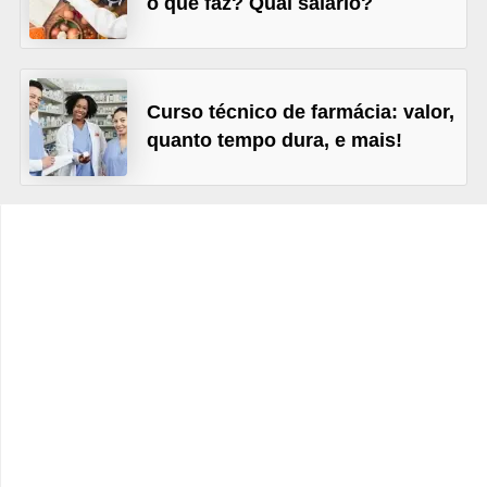
o que faz? Qual salário?
s
C
o
Curso técnico de farmácia: valor,
n
quanto tempo dura, e mais!
t
r
o
l
e
d
e
a
c
e
s