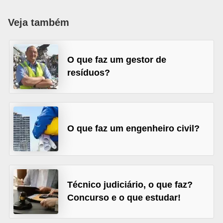
r
e
Veja também
s
a
O que faz um gestor de
B
resíduos?
i
o
m
O que faz um engenheiro civil?
e
t
r
i
Técnico judiciário, o que faz?
a
Concurso e o que estudar!
C