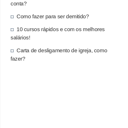
e
conta?
a
Como fazer para ser demitido?
u
t
10 cursos rápidos e com os melhores
ô
salários!
n
Carta de desligamento de igreja, como
o
fazer?
m
o
!
M
E
I
e
M