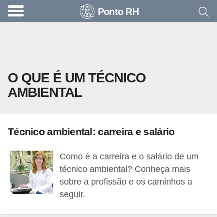
Ponto RH
A
c
o
n
O QUE É UM TÉCNICO
t
AMBIENTAL
e
c
e
Técnico ambiental: carreira e salário
u
n
Como é a carreira e o salário de um
a
técnico ambiental? Conheça mais
e
sobre a profissão e os caminhos a
seguir.
m
p