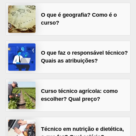
o
n
O que é geografia? Como é o
c
curso?
u
r
s
O que faz o responsável técnico?
o
Quais as atribuições?
s
P
ú
Curso técnico agrícola: como
b
escolher? Qual preço?
l
i
c
Técnico em nutrição e dietética,
o