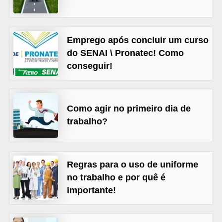
o
n
c
Emprego após concluir um curso
u
do SENAI \ Pronatec! Como
r
conseguir!
s
o
s
Como agir no primeiro dia de
trabalho?
P
ú
b
Regras para o uso de uniforme
l
no trabalho e por quê é
i
importante!
c
o