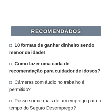
s
o
E
m
RECOMENDADOS
p
10 formas de ganhar dinheiro sendo
r
menor de idade!
e
e
Como fazer uma carta de
n
recomendação para cuidador de idosos?
d
Câmeras com áudio no trabalho é
e
permitido?
d
o
Posso somar mais de um emprego para o
r
tempo do Seguro Desemprego?