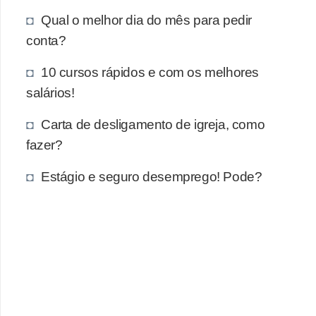
e
Qual o melhor dia do mês para pedir
a
conta?
u
t
10 cursos rápidos e com os melhores
ô
salários!
n
Carta de desligamento de igreja, como
o
fazer?
m
o
Estágio e seguro desemprego! Pode?
!
M
E
I
e
M