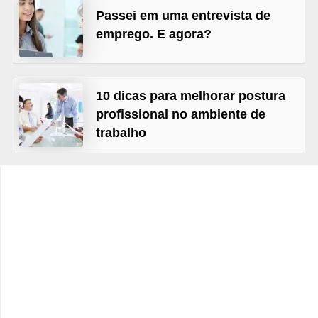
s
Passei em uma entrevista de
C
emprego. E agora?
o
n
10 dicas para melhorar postura
t
profissional no ambiente de
r
trabalho
o
l
e
d
e
a
c
e
s