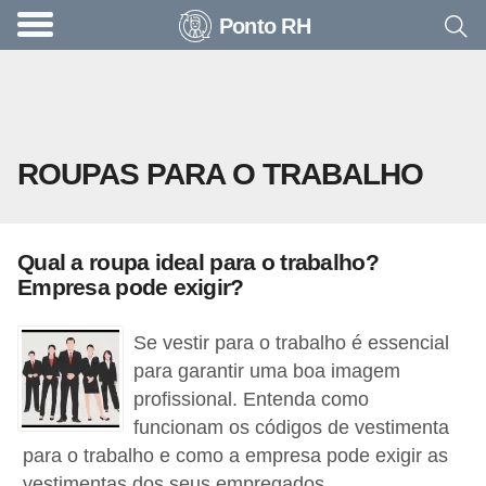
Ponto RH
A
c
o
n
ROUPAS PARA O TRABALHO
t
e
c
Qual a roupa ideal para o trabalho?
e
Empresa pode exigir?
u
n
Se vestir para o trabalho é essencial
a
para garantir uma boa imagem
profissional. Entenda como
e
funcionam os códigos de vestimenta
m
para o trabalho e como a empresa pode exigir as
p
vestimentas dos seus empregados.