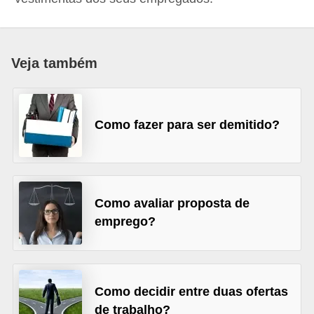
r
e
s
Veja também
a
B
i
Como fazer para ser demitido?
o
m
e
Como avaliar proposta de
t
emprego?
r
i
a
Como decidir entre duas ofertas
C
de trabalho?