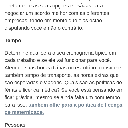
a
diretamente as suas opções e usá-las para
b
negociar um acordo melhor com as diferentes
a
empresas, tendo em mente que elas estão
disputando você e não o contrário.
l
h
Tempo
o
Determine qual será o seu cronograma típico em
P
cada trabalho e se ele vai funcionar para você.
o
Além de suas horas diárias no escritório, considere
r
também tempo de transporte, as horas extras que
são esperadas e viagens. Quais são as políticas de
t
férias e licença médica? Se você está pensando em
a
ficar grávida, mesmo se ainda falta um bom tempo
r
para isso,
também olhe para a política de licença
i
de maternidade.
a
Pessoas
1