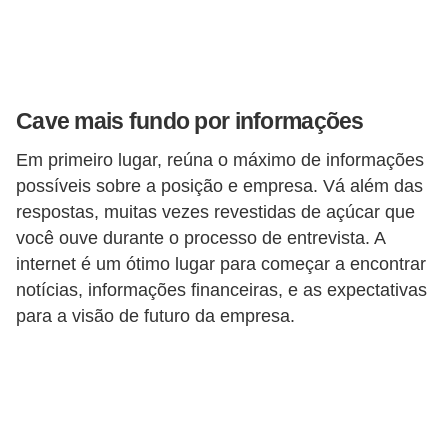
o
n
c
u
Cave mais fundo por informações
r
s
Em primeiro lugar, reúna o máximo de informações
o
possíveis sobre a posição e empresa. Vá além das
respostas, muitas vezes revestidas de açúcar que
s
você ouve durante o processo de entrevista. A
P
internet é um ótimo lugar para começar a encontrar
ú
notícias, informações financeiras, e as expectativas
b
para a visão de futuro da empresa.
l
i
c
o