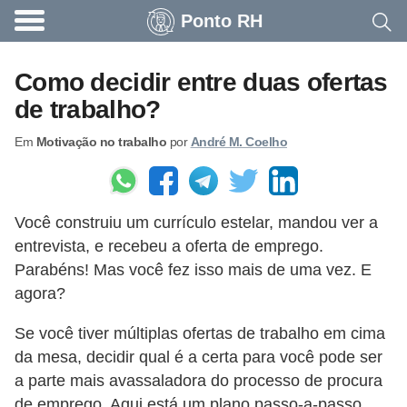
Ponto RH
A
c
Como decidir entre duas ofertas
o
de trabalho?
n
Em
Motivação no trabalho
por
André M. Coelho
t
e
c
Você construiu um currículo estelar, mandou ver a
e
entrevista, e recebeu a oferta de emprego.
u
Parabéns! Mas você fez isso mais de uma vez. E
n
agora?
a
Se você tiver múltiplas ofertas de trabalho em cima
e
da mesa, decidir qual é a certa para você pode ser
m
a parte mais avassaladora do processo de procura
p
de emprego. Aqui está um plano passo-a-passo