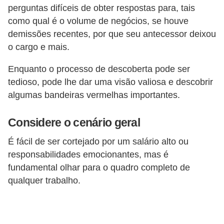
perguntas difíceis de obter respostas para, tais
s
como qual é o volume de negócios, se houve
o
demissões recentes, por que seu antecessor deixou
E
o cargo e mais.
m
Enquanto o processo de descoberta pode ser
p
tedioso, pode lhe dar uma visão valiosa e descobrir
r
algumas bandeiras vermelhas importantes.
e
e
Considere o cenário geral
n
É fácil de ser cortejado por um salário alto ou
d
responsabilidades emocionantes, mas é
e
fundamental olhar para o quadro completo de
d
qualquer trabalho.
o
r