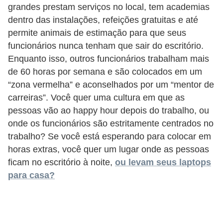
grandes prestam serviços no local, tem academias
d
dentro das instalações, refeições gratuitas e até
e
permite animais de estimação para que seus
c
funcionários nunca tenham que sair do escritório.
o
Enquanto isso, outros funcionários trabalham mais
de 60 horas por semana e são colocados em um
n
“zona vermelha” e aconselhados por um “mentor de
t
carreiras”. Você quer uma cultura em que as
r
pessoas vão ao happy hour depois do trabalho, ou
o
onde os funcionários são estritamente centrados no
l
trabalho? Se você está esperando para colocar em
e
horas extras, você quer um lugar onde as pessoas
ficam no escritório à noite,
ou levam seus laptops
d
para casa?
e
p
o