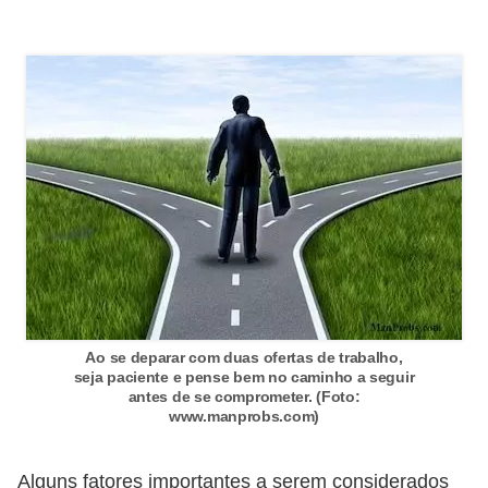
E
!
F
G
T
S
L
e
g
i
s
Ao se deparar com duas ofertas de trabalho,
seja paciente e pense bem no caminho a seguir
l
antes de se comprometer. (Foto:
a
www.manprobs.com)
ç
Alguns fatores importantes a serem considerados
ã