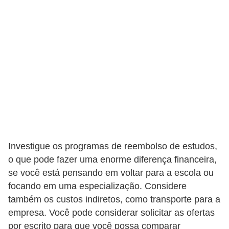
E
M
o
t
i
v
a
ç
ã
Investigue os programas de reembolso de estudos,
o
o que pode fazer uma enorme diferença financeira,
n
se você está pensando em voltar para a escola ou
focando em uma especialização. Considere
o
também os custos indiretos, como transporte para a
t
empresa. Você pode considerar solicitar as ofertas
r
por escrito para que você possa comparar