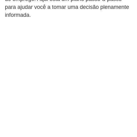
r
para ajudar você a tomar uma decisão plenamente
e
informada.
s
a
B
i
o
m
e
t
r
i
a
C