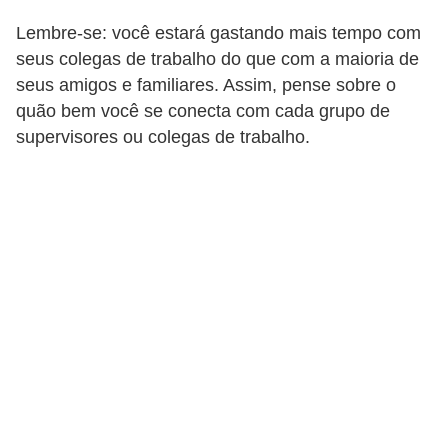
5
Lembre-se: você estará gastando mais tempo com
1
seus colegas de trabalho do que com a maioria de
0
seus amigos e familiares. Assim, pense sobre o
quão bem você se conecta com cada grupo de
M
supervisores ou colegas de trabalho.
T
E
R
e
c
u
r
s
o
s