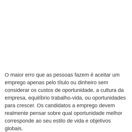
e
a
u
t
ô
n
o
m
o
O maior erro que as pessoas fazem é aceitar um
!
emprego apenas pelo título ou dinheiro sem
M
considerar os custos de oportunidade, a cultura da
E
empresa, equilíbrio trabalho-vida, ou oportunidades
para crescer. Os candidatos a emprego devem
I
realmente pensar sobre qual oportunidade melhor
e
corresponde ao seu estilo de vida e objetivos
M
globais.