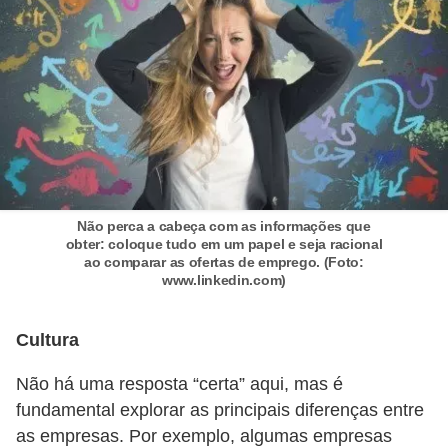
d
e
p
o
n
t
o
Não perca a cabeça com as informações que
S
obter: coloque tudo em um papel e seja racional
ao comparar as ofertas de emprego. (Foto:
o
www.linkedin.com)
f
t
Cultura
w
Não há uma resposta “certa” aqui, mas é
a
fundamental explorar as principais diferenças entre
r
as empresas. Por exemplo, algumas empresas
e