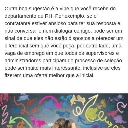
H
Outra boa sugestão é a vibe que você recebe do
u
departamento de RH. Por exemplo, se o
m
contratante estiver ansioso para ter sua resposta e
a
não conversar e nem dialogar contigo, pode ser um
n
sinal de que eles não estão dispostos a oferecer um
o
diferencial sem que você peça. por outro lado, uma
s
vaga de emprego em que todos os supervisores e
administradores participam do processo de seleção
R
pode ser muito mais interessante, inclusive se eles
e
fizerem uma oferta melhor que a inicial.
l
ó
g
i
o
s