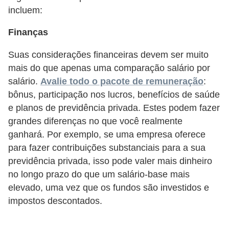
incluem:
o
t
Finanças
r
Suas considerações financeiras devem ser muito
a
mais do que apenas uma comparação salário por
b
salário.
Avalie todo o pacote de remuneração
:
a
bônus, participação nos lucros, benefícios de saúde
l
e planos de previdência privada. Estes podem fazer
h
grandes diferenças no que você realmente
ganhará. Por exemplo, se uma empresa oferece
i
para fazer contribuições substanciais para a sua
s
previdência privada, isso pode valer mais dinheiro
t
no longo prazo do que um salário-base mais
a
elevado, uma vez que os fundos são investidos e
e
impostos descontados.
M
T