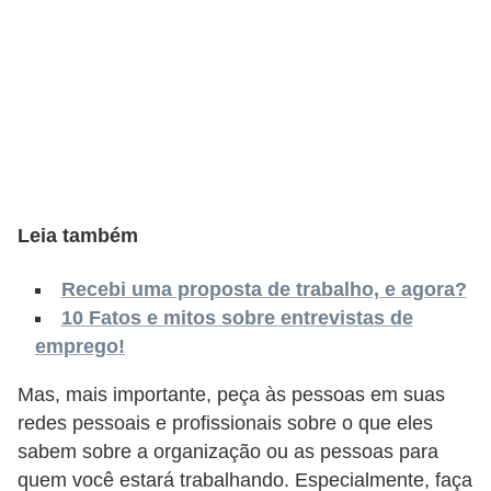
s
C
o
n
t
r
o
Leia também
l
e
Recebi uma proposta de trabalho, e agora?
d
10 Fatos e mitos sobre entrevistas de
emprego!
e
a
Mas, mais importante, peça às pessoas em suas
c
redes pessoais e profissionais sobre o que eles
e
sabem sobre a organização ou as pessoas para
s
quem você estará trabalhando. Especialmente, faça