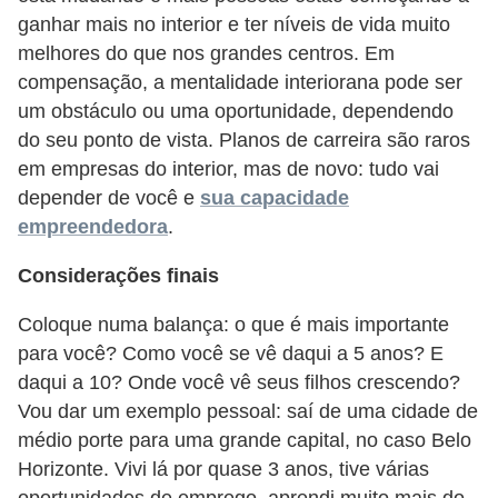
ganhar mais no interior e ter níveis de vida muito
d
melhores do que nos grandes centros. Em
e
compensação, a mentalidade interiorana pode ser
c
um obstáculo ou uma oportunidade, dependendo
o
do seu ponto de vista. Planos de carreira são raros
n
em empresas do interior, mas de novo: tudo vai
t
depender de você e
sua capacidade
empreendedora
.
r
o
Considerações finais
l
Coloque numa balança: o que é mais importante
e
para você? Como você se vê daqui a 5 anos? E
d
daqui a 10? Onde você vê seus filhos crescendo?
e
Vou dar um exemplo pessoal: saí de uma cidade de
p
médio porte para uma grande capital, no caso Belo
o
Horizonte. Vivi lá por quase 3 anos, tive várias
oportunidades de emprego, aprendi muito mais do