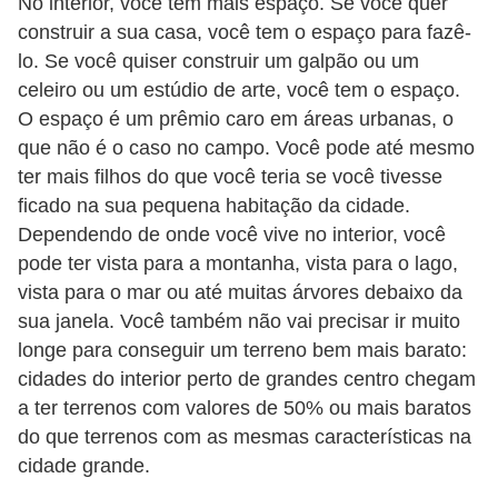
No interior, você tem mais espaço. Se você quer
E
construir a sua casa, você tem o espaço para fazê-
lo. Se você quiser construir um galpão ou um
M
celeiro ou um estúdio de arte, você tem o espaço.
o
O espaço é um prêmio caro em áreas urbanas, o
t
que não é o caso no campo. Você pode até mesmo
i
ter mais filhos do que você teria se você tivesse
ficado na sua pequena habitação da cidade.
v
Dependendo de onde você vive no interior, você
a
pode ter vista para a montanha, vista para o lago,
ç
vista para o mar ou até muitas árvores debaixo da
ã
sua janela. Você também não vai precisar ir muito
o
longe para conseguir um terreno bem mais barato:
n
cidades do interior perto de grandes centro chegam
a ter terrenos com valores de 50% ou mais baratos
o
do que terrenos com as mesmas características na
t
cidade grande.
r