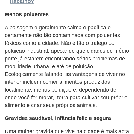
trabalho?
s
Menos poluentes
o
E
A paisagem é geralmente calma e pacífica e
certamente não tão contaminada com poluentes
m
tóxicos como a cidade. Não é tão o tráfego ou
p
poluição industrial, apesar de que cidades de médio
r
porte já estarem encontrando sérios problemas de
e
mobilidade urbana e até de poluição.
e
Ecologicamente falando, as vantagens de viver no
n
interior incluem comer alimentos produzidos
localmente, menos poluição e, dependendo de
d
onde você for morar, terra para cultivar seu próprio
e
alimento e criar seus próprios animais.
d
o
Gravidez saudável, infância feliz e segura
r
Uma mulher grávida que vive na cidade é mais apta