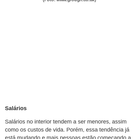
d
e
p
o
n
t
o
S
o
f
t
Salários
w
a
Salários no interior tendem a ser menores, assim
r
como os custos de vida. Porém, essa tendência já
está mudando e mais pessoas estão começando a
e