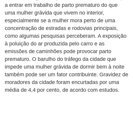
e
a entrar em trabalho de parto prematuro do que
a
uma mulher grávida que vivem no interior,
u
especialmente se a mulher mora perto de uma
t
concentração de estradas e rodovias principais,
como algumas pesquisas perceberam. A exposição
ô
à poluição do ar produzida pelo carro e as
n
emissões de caminhões pode provocar parto
o
prematuro. O barulho do tráfego da cidade que
m
impede uma mulher grávida de dormir bem à noite
o
também pode ser um fator contribuinte. Gravidez de
!
moradores da cidade foram encurtadas por uma
M
média de 4,4 por cento, de acordo com estudos.
E
I
e
M