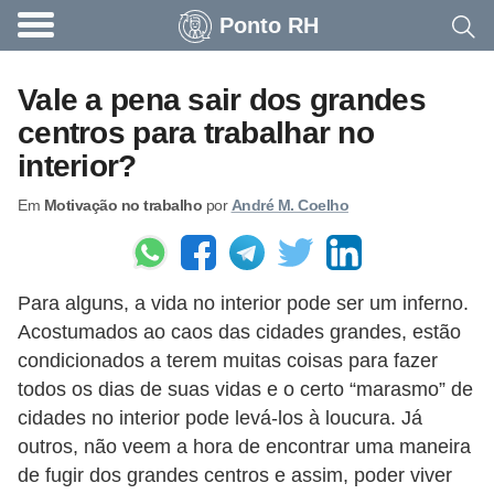
Ponto RH
A
c
Vale a pena sair dos grandes
o
centros para trabalhar no
n
interior?
t
Em
Motivação no trabalho
por
André M. Coelho
e
c
e
Para alguns, a vida no interior pode ser um inferno.
u
Acostumados ao caos das cidades grandes, estão
n
condicionados a terem muitas coisas para fazer
a
todos os dias de suas vidas e o certo “marasmo” de
e
cidades no interior pode levá-los à loucura. Já
m
outros, não veem a hora de encontrar uma maneira
de fugir dos grandes centros e assim, poder viver
p