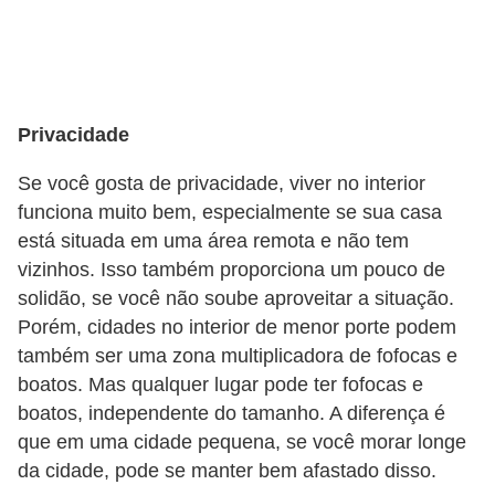
o
n
c
u
Privacidade
r
s
Se você gosta de privacidade, viver no interior
o
funciona muito bem, especialmente se sua casa
s
está situada em uma área remota e não tem
vizinhos. Isso também proporciona um pouco de
P
solidão, se você não soube aproveitar a situação.
ú
Porém, cidades no interior de menor porte podem
b
também ser uma zona multiplicadora de fofocas e
l
boatos. Mas qualquer lugar pode ter fofocas e
i
boatos, independente do tamanho. A diferença é
c
que em uma cidade pequena, se você morar longe
o
da cidade, pode se manter bem afastado disso.