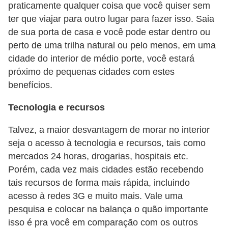
praticamente qualquer coisa que você quiser sem
5
ter que viajar para outro lugar para fazer isso. Saia
1
de sua porta de casa e você pode estar dentro ou
0
perto de uma trilha natural ou pelo menos, em uma
M
cidade do interior de médio porte, você estará
próximo de pequenas cidades com estes
T
benefícios.
E
Tecnologia e recursos
R
e
Talvez, a maior desvantagem de morar no interior
c
seja o acesso à tecnologia e recursos, tais como
u
mercados 24 horas, drogarias, hospitais etc.
r
Porém, cada vez mais cidades estão recebendo
tais recursos de forma mais rápida, incluindo
s
acesso à redes 3G e muito mais. Vale uma
o
pesquisa e colocar na balança o quão importante
s
isso é pra você em comparação com os outros