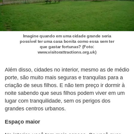
o
t
r
a
Imagine quando em uma cidade grande seria
possível ter uma casa bonita como essa sem ter
b
que gastar fortunas? (Foto:
a
www.visitorattractions.org.uk)
l
Além disso, cidades no interior, mesmo as de médio
h
porte, são muito mais seguras e tranquilas para a
i
criação de seus filhos. E não tem preço ir dormir à
s
noite sabendo que seus filhos podem viver em um
t
lugar com tranquilidade, sem os perigos dos
a
grandes centros urbanos.
e
Espaço maior
M
T