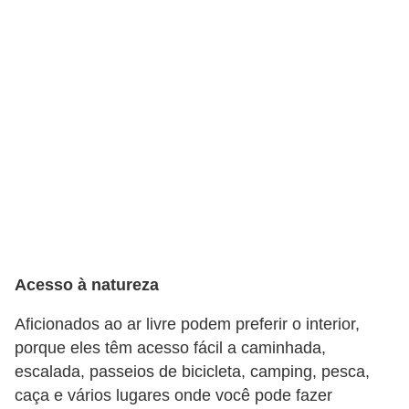
a
b
a
l
h
o
P
o
r
t
Acesso à natureza
a
r
Aficionados ao ar livre podem preferir o interior,
i
porque eles têm acesso fácil a caminhada,
escalada, passeios de bicicleta, camping, pesca,
a
caça e vários lugares onde você pode fazer
1