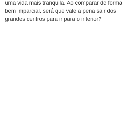
uma vida mais tranquila. Ao comparar de forma
r
bem imparcial, será que vale a pena sair dos
e
grandes centros para ir para o interior?
s
a
B
i
o
m
e
t
r
i
a
C