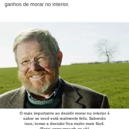
H
ganhos de morar no interior.
u
m
a
n
o
s
R
e
l
ó
g
i
O mais importante ao decidir morar no interior é
o
saber se você está realmente feliz. Sabendo
isso, tomar a decisão fica muito mais fácil.
s
(Foto: www.grough.co.uk)