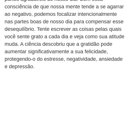
s
consciência de que nossa mente tende a se agarrar
ao negativo, podemos focalizar intencionalmente
o
nas partes boas de nosso dia para compensar esse
E
desequilíbrio. Tente escrever as coisas pelas quais
m
você sente grato a cada dia e veja como sua atitude
p
muda. A ciência descobriu que a gratidão pode
aumentar significativamente a sua felicidade,
r
protegendo-o do estresse, negatividade, ansiedade
e
e depressão.
e
n
d
e
d
o
r