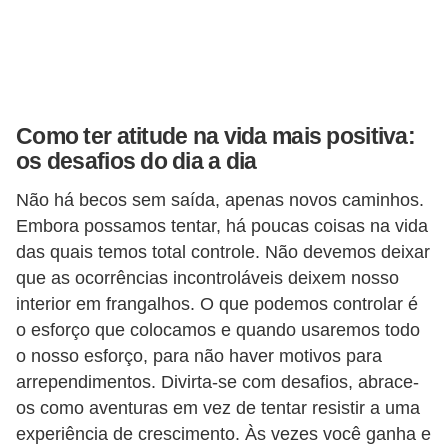
e
a
u
t
ô
Como ter atitude na vida mais positiva:
n
os desafios do dia a dia
o
Não há becos sem saída, apenas novos caminhos.
m
Embora possamos tentar, há poucas coisas na vida
o
das quais temos total controle. Não devemos deixar
!
que as ocorrências incontroláveis deixem nosso
M
interior em frangalhos. O que podemos controlar é
o esforço que colocamos e quando usaremos todo
E
o nosso esforço, para não haver motivos para
I
arrependimentos. Divirta-se com desafios, abrace-
e
os como aventuras em vez de tentar resistir a uma
M
experiência de crescimento. Às vezes você ganha e