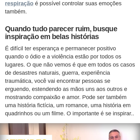
respiração
é possível controlar suas emoções
d
também.
e
c
Quando tudo parecer ruim, busque
inspiração em belas histórias
o
n
É difícil ter esperança e permanecer positivo
t
quando o ódio e a violência estão por todos os
lugares. O que não vemos é que em todos os casos
r
de desastres naturais, guerra, experiência
o
traumática, você vai encontrar pessoas se
l
erguendo, estendendo as mãos uns aos outros e
e
mostrando compaixão e amor. Pode ser também
d
uma história fictícia, um romance, uma história em
e
quadrinhos ou um filme. O importante é se inspirar..
p
o