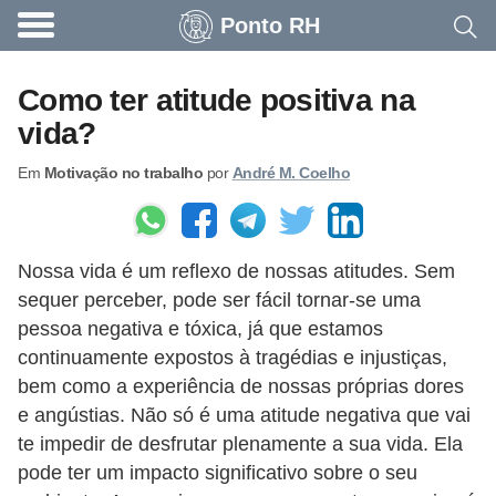
Ponto RH
A
c
Como ter atitude positiva na
o
vida?
n
Em
Motivação no trabalho
por
André M. Coelho
t
e
c
Nossa vida é um reflexo de nossas atitudes. Sem
e
sequer perceber, pode ser fácil tornar-se uma
u
pessoa negativa e tóxica, já que estamos
n
continuamente expostos à tragédias e injustiças,
a
bem como a experiência de nossas próprias dores
e
e angústias. Não só é uma atitude negativa que vai
te impedir de desfrutar plenamente a sua vida. Ela
m
pode ter um impacto significativo sobre o seu
p