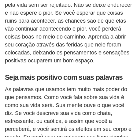
pela vida sem ser rejeitado. Não se deixe endurecer
E
e não espere o pior. Se você esperar que coisas
M
ruins para acontecer, as chances são de que elas
vão continuar acontecendo e pior, você perderá
o
coisas boas no meio do caminho. Aprenda a abrir
t
seu coração através das feridas que nele foram
i
colocadas, deixando os pensamentos e sensações
v
positivas ocuparem um bom espaço.
a
ç
Seja mais positivo com suas palavras
ã
As palavras que usamos tem muito mais poder do
o
que pensamos. Como você fala sobre sua vida é
n
como sua vida será. Sua mente ouve o que você
o
diz. Se você descreve sua vida como chata,
estressante, ou caótica, é assim que você a
t
perceberá, e você sentirá os efeitos em seu corpo e
r
mente. Se você usar as palavras positivas simples,