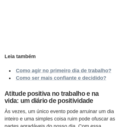
s
C
o
n
t
r
o
Leia também
l
Como agir no primeiro dia de trabalho?
e
Como ser mais confiante e decidido?
d
e
Atitude positiva no trabalho e na
a
vida: um diário de positividade
c
Às vezes, um único evento pode arruinar um dia
e
inteiro e uma simples coisa ruim pode ofuscar as
s
partes agradáveis ​​do nosso dia. Com essa