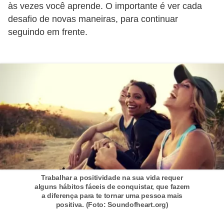
E
às vezes você aprende. O importante é ver cada
!
desafio de novas maneiras, para continuar
seguindo em frente.
F
G
T
S
L
e
g
i
s
l
Trabalhar a positividade na sua vida requer
alguns hábitos fáceis de conquistar, que fazem
a
a diferença para te tornar uma pessoa mais
positiva. (Foto: Soundofheart.org)
ç
ã