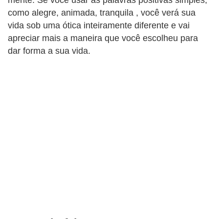
a
como alegre, animada, tranquila , você verá sua
b
vida sob uma ótica inteiramente diferente e vai
a
apreciar mais a maneira que você escolheu para
l
dar forma a sua vida.
h
o
P
o
r
t
a
r
i
a
1