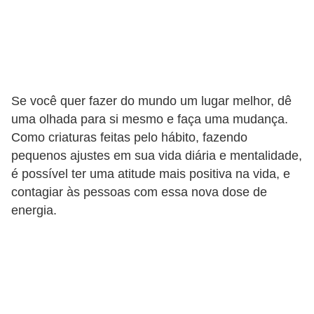
o
n
c
u
r
Se você quer fazer do mundo um lugar melhor, dê
s
uma olhada para si mesmo e faça uma mudança.
o
Como criaturas feitas pelo hábito, fazendo
s
pequenos ajustes em sua vida diária e mentalidade,
P
é possível ter uma atitude mais positiva na vida, e
contagiar às pessoas com essa nova dose de
ú
energia.
b
l
i
c
o