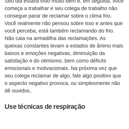
Seu dia estava indo muito bem e, em seguida, você
H
começa a trabalhar e seu colega de trabalho não
u
consegue parar de reclamar sobre o clima frio.
m
Você realmente não pensou sobre isso e antes que
a
você perceba, está também reclamando do frio.
n
Não caia na armadilha das reclamações. As
o
queixas constantes levam a estados de ânimo mais
s
baixos e emoções negativas, diminuição da
satisfação e do otimismo, bem como déficits
R
emocionais e motivacionais. Na próxima vez que
e
seu colega reclamar de algo, fale algo positivo que
l
o aspecto negativo provoca, ou simplesmente não
ó
dê ouvidos..
g
Use técnicas de respiração
i
o
s