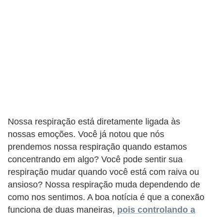
d
e
p
o
n
t
o
S
Nossa respiração está diretamente ligada às
o
nossas emoções. Você já notou que nós
f
prendemos nossa respiração quando estamos
t
concentrando em algo? Você pode sentir sua
respiração mudar quando você está com raiva ou
w
ansioso? Nossa respiração muda dependendo de
a
como nos sentimos. A boa notícia é que a conexão
r
funciona de duas maneiras,
pois controlando a
e