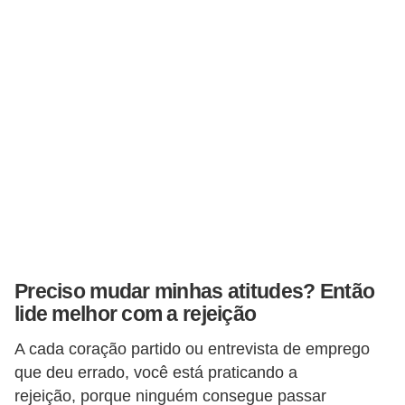
o
t
r
a
b
a
l
h
i
s
Preciso mudar minhas atitudes? Então
t
lide melhor com a rejeição
a
e
A cada coração partido ou entrevista de emprego
que deu errado, você está praticando a
M
rejeição, porque ninguém consegue passar
T