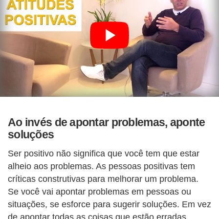
n
t
o
Ao invés de apontar problemas, aponte
soluções
Ser positivo não significa que você tem que estar
alheio aos problemas. As pessoas positivas tem
críticas construtivas para melhorar um problema.
Se você vai apontar problemas em pessoas ou
situações, se esforce para sugerir soluções. Em vez
de apontar todas as coisas que estão erradas,