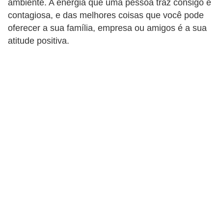
ambiente. A energia que uma pessoa traz consigo é
r
contagiosa, e das melhores coisas que você pode
e
oferecer a sua família, empresa ou amigos é a sua
s
atitude positiva.
a
B
i
o
m
e
t
r
i
a
C