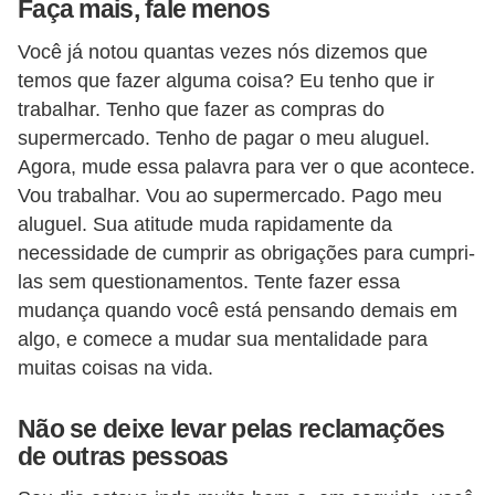
Faça mais, fale menos
5
Você já notou quantas vezes nós dizemos que
1
temos que fazer alguma coisa? Eu tenho que ir
0
trabalhar. Tenho que fazer as compras do
M
supermercado. Tenho de pagar o meu aluguel.
T
Agora, mude essa palavra para ver o que acontece.
E
Vou trabalhar. Vou ao supermercado. Pago meu
aluguel. Sua atitude muda rapidamente da
R
necessidade de cumprir as obrigações para cumpri-
e
las sem questionamentos. Tente fazer essa
c
mudança quando você está pensando demais em
u
algo, e comece a mudar sua mentalidade para
r
muitas coisas na vida.
s
Não se deixe levar pelas reclamações
o
de outras pessoas
s