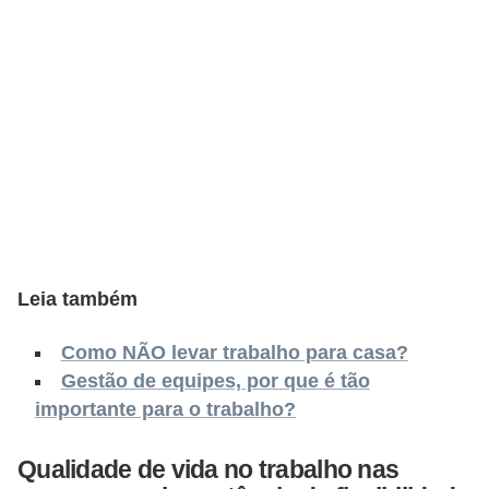
s
C
o
n
t
r
o
l
e
Leia também
d
e
Como NÃO levar trabalho para casa?
a
Gestão de equipes, por que é tão
importante para o trabalho?
c
e
Qualidade de vida no trabalho nas
s