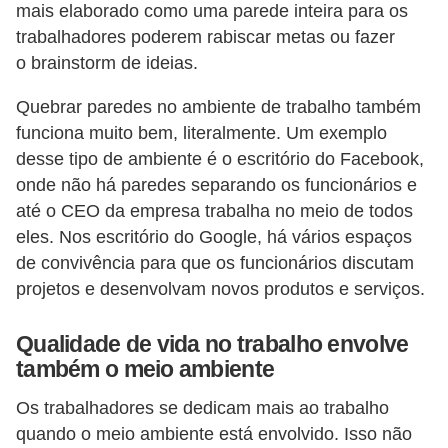
a
mais elaborado como uma parede inteira para os
trabalhadores poderem rabiscar metas ou fazer
b
o brainstorm de ideias.
a
l
Quebrar paredes no ambiente de trabalho também
h
funciona muito bem, literalmente. Um exemplo
desse tipo de ambiente é o escritório do Facebook,
o
onde não há paredes separando os funcionários e
P
até o CEO da empresa trabalha no meio de todos
o
eles. Nos escritório do Google, há vários espaços
r
de convivência para que os funcionários discutam
projetos e desenvolvam novos produtos e serviços.
t
a
Qualidade de vida no trabalho envolve
r
também o meio ambiente
i
Os trabalhadores se dedicam mais ao trabalho
a
quando o meio ambiente está envolvido. Isso não
1