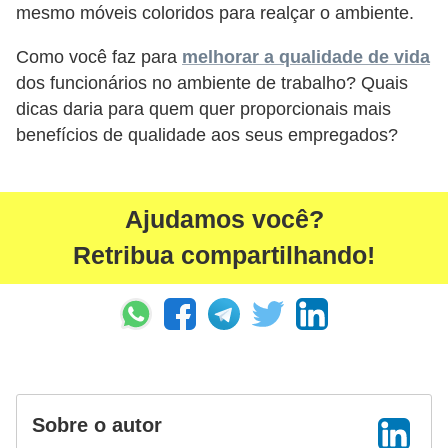
mesmo móveis coloridos para realçar o ambiente.
d
Como você faz para
melhorar a qualidade de vida
e
dos funcionários no ambiente de trabalho? Quais
c
dicas daria para quem quer proporcionais mais
o
benefícios de qualidade aos seus empregados?
n
t
r
Ajudamos você?
o
Retribua compartilhando!
l
e
d
e
p
o
Sobre o autor