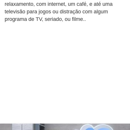
e
relaxamento, com internet, um café, e até uma
a
televisão para jogos ou distração com algum
u
programa de TV, seriado, ou filme..
t
ô
n
o
m
o
!
M
E
I
e
M