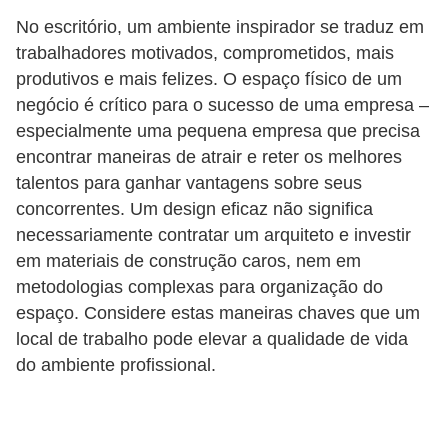
r
No escritório, um ambiente inspirador se traduz em
e
trabalhadores motivados, comprometidos, mais
s
produtivos e mais felizes. O espaço físico de um
a
negócio é crítico para o sucesso de uma empresa –
especialmente uma pequena empresa que precisa
B
encontrar maneiras de atrair e reter os melhores
i
talentos para ganhar vantagens sobre seus
o
concorrentes. Um design eficaz não significa
m
necessariamente contratar um arquiteto e investir
em materiais de construção caros, nem em
e
metodologias complexas para organização do
t
espaço. Considere estas maneiras chaves que um
r
local de trabalho pode elevar a qualidade de vida
i
do ambiente profissional.
a
C