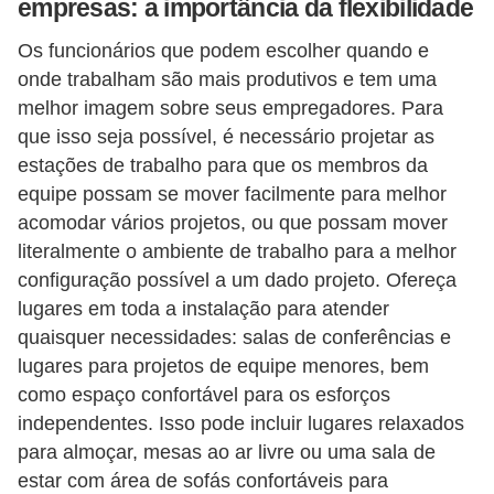
empresas: a importância da flexibilidade
s
Os funcionários que podem escolher quando e
o
onde trabalham são mais produtivos e tem uma
E
melhor imagem sobre seus empregadores. Para
m
que isso seja possível, é necessário projetar as
p
estações de trabalho para que os membros da
equipe possam se mover facilmente para melhor
r
acomodar vários projetos, ou que possam mover
e
literalmente o ambiente de trabalho para a melhor
e
configuração possível a um dado projeto. Ofereça
n
lugares em toda a instalação para atender
d
quaisquer necessidades: salas de conferências e
e
lugares para projetos de equipe menores, bem
como espaço confortável para os esforços
d
independentes. Isso pode incluir lugares relaxados
o
para almoçar, mesas ao ar livre ou uma sala de
r
estar com área de sofás confortáveis para