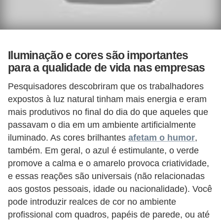
d
e
p
o
Iluminação e cores são importantes
para a qualidade de vida nas empresas
n
t
Pesquisadores descobriram que os trabalhadores
o
expostos à luz natural tinham mais energia e eram
mais produtivos no final do dia do que aqueles que
S
passavam o dia em um ambiente artificialmente
o
iluminado. As cores brilhantes
afetam o humor
,
f
também. Em geral, o azul é estimulante, o verde
t
promove a calma e o amarelo provoca criatividade,
w
e essas reações são universais (não relacionadas
aos gostos pessoais, idade ou nacionalidade). Você
a
pode introduzir realces de cor no ambiente
r
profissional com quadros, papéis de parede, ou até
e