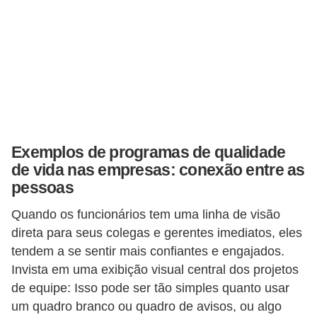
E
M
o
t
i
v
Exemplos de programas de qualidade
a
de vida nas empresas: conexão entre as
ç
pessoas
ã
Quando os funcionários tem uma linha de visão
o
direta para seus colegas e gerentes imediatos, eles
n
tendem a se sentir mais confiantes e engajados.
o
Invista em uma exibição visual central dos projetos
t
de equipe: Isso pode ser tão simples quanto usar
r
um quadro branco ou quadro de avisos, ou algo