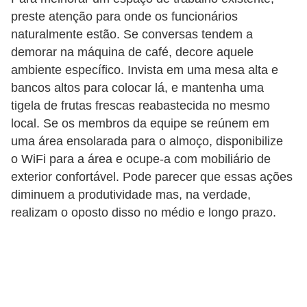
preste atenção para onde os funcionários
o
naturalmente estão. Se conversas tendem a
t
demorar na máquina de café, decore aquele
r
ambiente específico. Invista em uma mesa alta e
a
bancos altos para colocar lá, e mantenha uma
b
tigela de frutas frescas reabastecida no mesmo
a
local. Se os membros da equipe se reúnem em
l
uma área ensolarada para o almoço, disponibilize
o WiFi para a área e ocupe-a com mobiliário de
h
exterior confortável. Pode parecer que essas ações
i
diminuem a produtividade mas, na verdade,
s
realizam o oposto disso no médio e longo prazo.
t
a
e
M
T