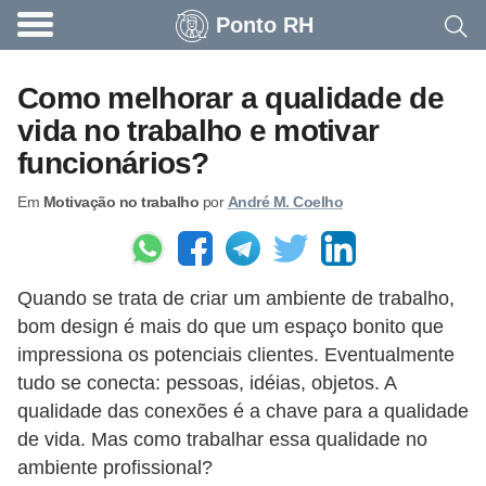
Ponto RH
A
c
Como melhorar a qualidade de
o
vida no trabalho e motivar
n
funcionários?
t
Em
Motivação no trabalho
por
André M. Coelho
e
c
e
Quando se trata de criar um ambiente de trabalho,
u
bom design é mais do que um espaço bonito que
n
impressiona os potenciais clientes. Eventualmente
a
tudo se conecta: pessoas, idéias, objetos. A
e
qualidade das conexões é a chave para a qualidade
m
de vida. Mas como trabalhar essa qualidade no
ambiente profissional?
p