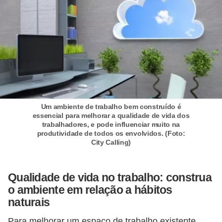
E
!
F
G
T
S
L
Um ambiente de trabalho bem construído é
e
essencial para melhorar a qualidade de vida dos
trabalhadores, e pode influenciar muito na
g
produtividade de todos os envolvidos. (Foto:
City Calling)
i
s
l
Qualidade de vida no trabalho: construa
o ambiente em relação a hábitos
a
naturais
ç
ã
Para melhorar um espaço de trabalho existente,