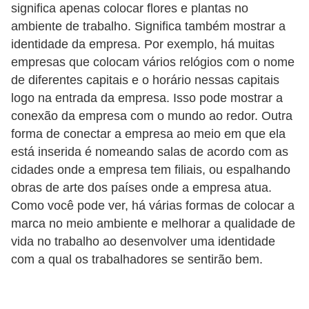
significa apenas colocar flores e plantas no
5
ambiente de trabalho. Significa também mostrar a
1
identidade da empresa. Por exemplo, há muitas
0
empresas que colocam vários relógios com o nome
M
de diferentes capitais e o horário nessas capitais
logo na entrada da empresa. Isso pode mostrar a
T
conexão da empresa com o mundo ao redor. Outra
E
forma de conectar a empresa ao meio em que ela
R
está inserida é nomeando salas de acordo com as
e
cidades onde a empresa tem filiais, ou espalhando
obras de arte dos países onde a empresa atua.
c
Como você pode ver, há várias formas de colocar a
u
marca no meio ambiente e melhorar a qualidade de
r
vida no trabalho ao desenvolver uma identidade
s
com a qual os trabalhadores se sentirão bem.
o
s