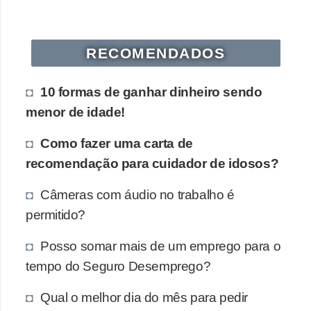
s
o
RECOMENDADOS
E
m
10 formas de ganhar dinheiro sendo
p
menor de idade!
r
Como fazer uma carta de
e
recomendação para cuidador de idosos?
e
n
Câmeras com áudio no trabalho é
d
permitido?
e
Posso somar mais de um emprego para o
d
tempo do Seguro Desemprego?
o
r
Qual o melhor dia do mês para pedir