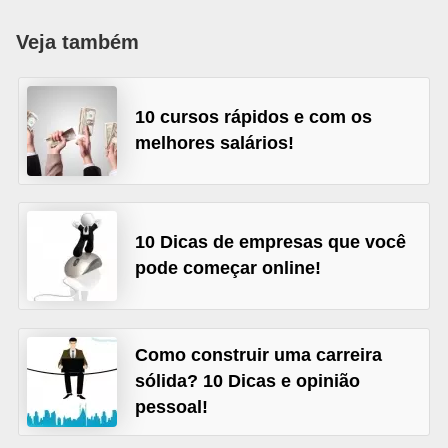
r
Veja também
e
s
a
10 cursos rápidos e com os
melhores salários!
B
i
o
m
10 Dicas de empresas que você
e
pode começar online!
t
r
i
Como construir uma carreira
sólida? 10 Dicas e opinião
a
pessoal!
C