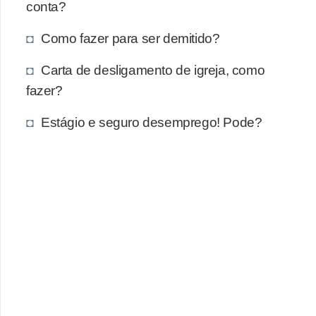
e
conta?
a
Como fazer para ser demitido?
u
t
Carta de desligamento de igreja, como
ô
fazer?
n
Estágio e seguro desemprego! Pode?
o
m
o
!
M
E
I
e
M