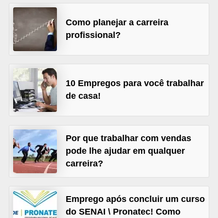
o
n
Como planejar a carreira
c
profissional?
u
r
s
10 Empregos para você trabalhar
o
de casa!
s
P
ú
Por que trabalhar com vendas
b
pode lhe ajudar em qualquer
l
carreira?
i
c
Emprego após concluir um curso
o
do SENAI \ Pronatec! Como