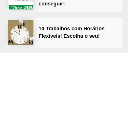
s
conseguir!
C
o
10 Trabalhos com Horários
n
Flexíveis! Escolha o seu!
t
r
o
l
e
d
e
a
c
e
s