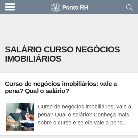
Ponto RH
A
c
o
n
SALÁRIO CURSO NEGÓCIOS
t
IMOBILIÁRIOS
e
c
e
Curso de negócios imobiliários: vale a
u
pena? Qual o salário?
n
a
Curso de negócios imobiliários, vale a
e
pena? Qual o salário? Conheça mais
sobre o curso e se ele vale a pena.
m
p