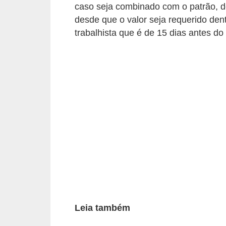
caso seja combinado com o patrão, de
r
desde que o valor seja requerido dent
e
trabalhista que é de 15 dias antes do
s
a
B
i
o
m
e
t
r
i
a
Leia também
C