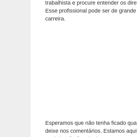
trabalhista e procure entender os dir
o
Esse profissional pode ser de grande 
t
carreira.
r
a
b
a
l
h
i
s
t
a
e
Esperamos que não tenha ficado qua
M
deixe nos comentários. Estamos aqui
T