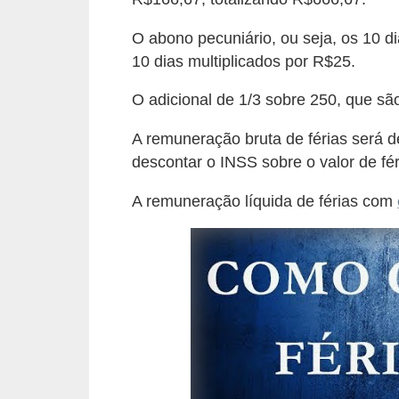
e
a
O abono pecuniário, ou seja, os 10 di
u
10 dias multiplicados por R$25.
t
O adicional de 1/3 sobre 250, que sã
ô
n
A remuneração bruta de férias será de
o
descontar o INSS sobre o valor de fé
m
A remuneração líquida de férias com
o
!
M
E
I
e
M