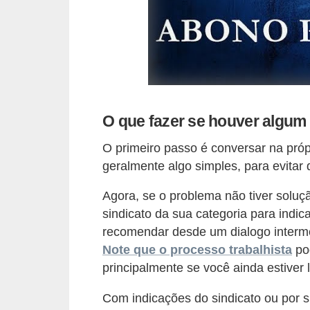
E
!
F
G
T
S
O que fazer se houver algum 
L
O primeiro passo é conversar na próp
e
geralmente algo simples, para evitar q
g
Agora, se o problema não tiver soluç
i
sindicato da sua categoria para indi
s
recomendar desde um dialogo interme
l
Note que o processo trabalhista
pod
a
principalmente se você ainda estiver
ç
Com indicações do sindicato ou por
ã