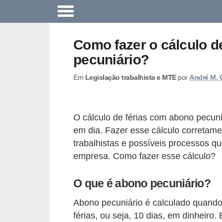
A
c
Como fazer o cálculo d
o
pecuniário?
n
Em
Legislação trabalhista e MTE
por
André M. 
t
e
c
O cálculo de férias com abono pecun
e
em dia. Fazer esse cálculo corretame
u
trabalhistas e possíveis processos 
n
empresa. Como fazer esse cálculo?
a
O que é abono pecuniário?
e
m
Abono pecuniário é calculado quando 
p
férias, ou seja, 10 dias, em dinheir