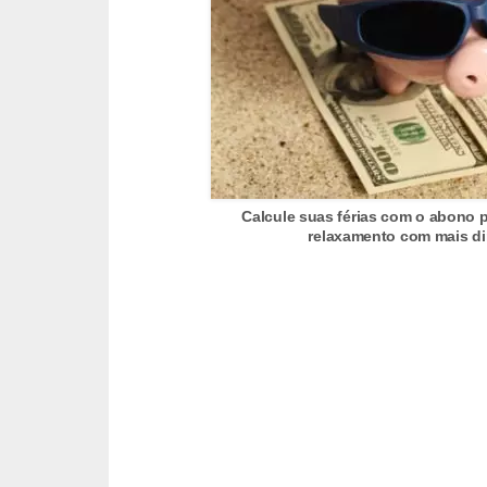
s
C
o
n
t
r
o
Calcule suas férias com o abono 
relaxamento com mais di
l
e
d
e
a
c
e
s