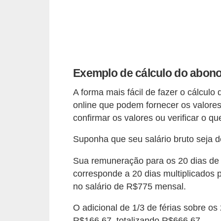
s
o
E
m
Exemplo de cálculo do abono
p
r
A forma mais fácil de fazer o cálculo
e
online que podem fornecer os valore
confirmar os valores ou verificar o q
e
n
Suponha que seu salário bruto seja 
d
Sua remuneração para os 20 dias de f
e
corresponde a 20 dias multiplicados 
d
no salário de R$775 mensal.
o
r
O adicional de 1/3 de férias sobre os
R$166,67, totalizando R$666,67.