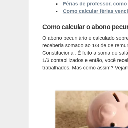
o
Férias de professor, como
n
Como calcular férias venc
c
Como calcular o abono pecun
u
r
O abono pecuniário é calculado sobr
s
receberia somado ao 1/3 de de remune
Constitucional. É feito a soma do sal
o
1/3 contabilizados e então, você rece
s
trabalhados. Mas como assim? Veja
P
ú
b
l
i
c
o