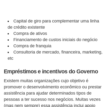
a
b
a
Capital de giro para complementar uma linha
l
de crédito existente
h
Compra de ativos
o
Financiamento de custos iniciais do negócio
Compra de franquia
P
Consultoria de mercado, financeira, marketing,
o
etc
r
t
Empréstimos e incentivos do Governo
a
Existem muitas organizações cujo objetivo é
r
promover o desenvolvimento econômico ou prestar
i
assistência para ajudar determinados tipos de
a
pessoas a ter sucesso nos negócios. Muitas vezes
1
(mas nem sempre) essa assistência inclui apoio