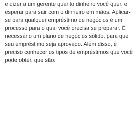
e dizer a um gerente quanto dinheiro você quer, e
E
esperar para sair com o dinheiro em mãos. Aplicar-
se para qualquer empréstimo de negócios é um
M
processo para o qual você precisa se preparar. É
o
necessário um plano de negócios sólido, para que
t
seu empréstimo seja aprovado. Além disso, é
i
preciso conhecer os tipos de empréstimos que você
v
pode obter, que são:
a
ç
ã
o
n
o
t
r