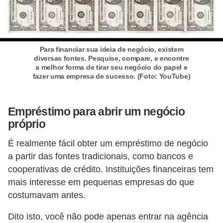
o
t
r
Para financiar sua ideia de negócio, existem
a
diversas fontes. Pesquise, compare, e encontre
a melhor forma de tirar seu negócio do papel e
b
fazer uma empresa de sucesso. (Foto: YouTube)
a
l
Empréstimo para abrir um negócio
h
próprio
i
É realmente fácil obter um empréstimo de negócio
s
a partir das fontes tradicionais, como bancos e
t
cooperativas de crédito. Instituições financeiras tem
a
mais interesse em pequenas empresas do que
e
costumavam antes.
M
Dito isto, você não pode apenas entrar na agência
T