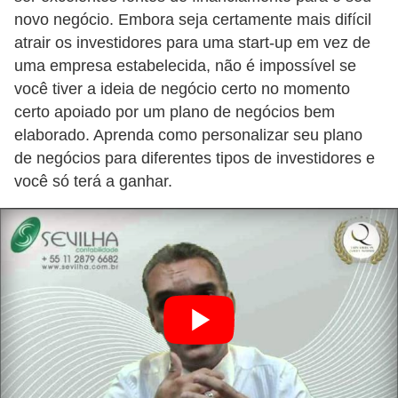
d
novo negócio. Embora seja certamente mais difícil
e
atrair os investidores para uma start-up em vez de
uma empresa estabelecida, não é impossível se
p
você tiver a ideia de negócio certo no momento
o
certo apoiado por um plano de negócios bem
n
elaborado. Aprenda como personalizar seu plano
t
de negócios para diferentes tipos de investidores e
o
você só terá a ganhar.
S
o
f
t
w
a
r
e