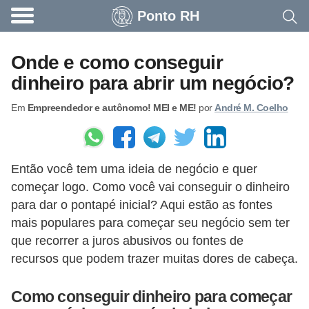
Ponto RH
A
c
Onde e como conseguir
o
dinheiro para abrir um negócio?
n
Em
Empreendedor e autônomo! MEI e ME!
por
André M. Coelho
t
e
c
Então você tem uma ideia de negócio e quer
e
começar logo. Como você vai conseguir o dinheiro
u
para dar o pontapé inicial? Aqui estão as fontes
n
mais populares para começar seu negócio sem ter
a
que recorrer a juros abusivos ou fontes de
e
recursos que podem trazer muitas dores de cabeça.
m
Como conseguir dinheiro para começar
p