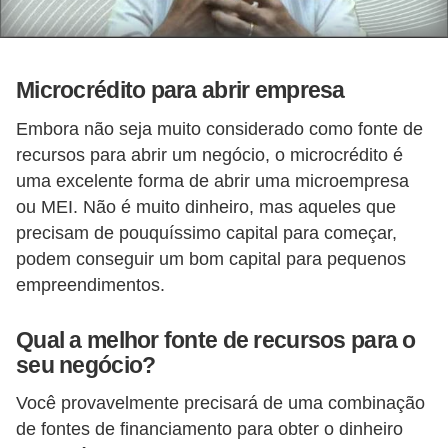
d
e
Microcrédito para abrir empresa
c
o
Embora não seja muito considerado como fonte de
n
recursos para abrir um negócio, o microcrédito é
t
uma excelente forma de abrir uma microempresa
ou MEI. Não é muito dinheiro, mas aqueles que
r
precisam de pouquíssimo capital para começar,
o
podem conseguir um bom capital para pequenos
l
empreendimentos.
e
d
Qual a melhor fonte de recursos para o
e
seu negócio?
p
Você provavelmente precisará de uma combinação
o
de fontes de financiamento para obter o dinheiro