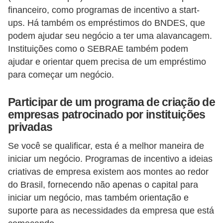
financeiro, como programas de incentivo a start-
5
ups. Há também os empréstimos do BNDES, que
1
podem ajudar seu negócio a ter uma alavancagem.
0
Instituições como o SEBRAE também podem
M
ajudar e orientar quem precisa de um empréstimo
T
para começar um negócio.
E
Participar de um programa de criação de
R
empresas patrocinado por instituições
e
privadas
c
Se você se qualificar, esta é a melhor maneira de
u
iniciar um negócio. Programas de incentivo a ideias
r
criativas de empresa existem aos montes ao redor
s
do Brasil, fornecendo não apenas o capital para
o
iniciar um negócio, mas também orientação e
s
suporte para as necessidades da empresa que está