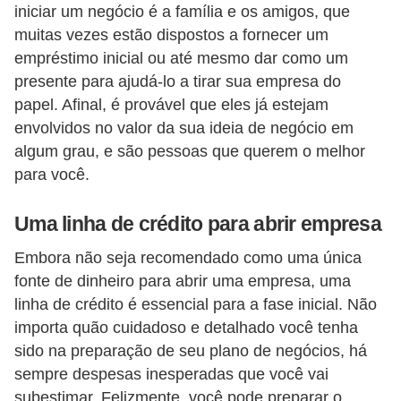
iniciar um negócio é a família e os amigos, que
s
muitas vezes estão dispostos a fornecer um
o
empréstimo inicial ou até mesmo dar como um
E
presente para ajudá-lo a tirar sua empresa do
papel. Afinal, é provável que eles já estejam
m
envolvidos no valor da sua ideia de negócio em
p
algum grau, e são pessoas que querem o melhor
r
para você.
e
e
Uma linha de crédito para abrir empresa
n
Embora não seja recomendado como uma única
d
fonte de dinheiro para abrir uma empresa, uma
e
linha de crédito é essencial para a fase inicial. Não
d
importa quão cuidadoso e detalhado você tenha
o
sido na preparação de seu plano de negócios, há
sempre despesas inesperadas que você vai
r
subestimar. Felizmente, você pode preparar o