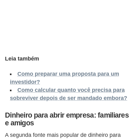
s
C
o
n
t
r
Leia também
o
l
Como preparar uma proposta para um
e
investidor?
d
Como calcular quanto você precisa para
sobreviver depois de ser mandado embora?
e
a
Dinheiro para abrir empresa: familiares
c
e amigos
e
A segunda fonte mais popular de dinheiro para
s