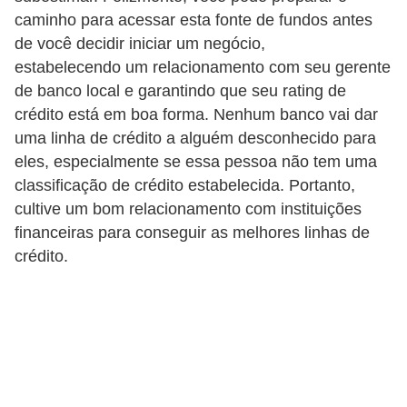
e
caminho para acessar esta fonte de fundos antes
a
de você decidir iniciar um negócio,
u
estabelecendo um relacionamento com seu gerente
t
de banco local e garantindo que seu rating de
ô
crédito está em boa forma. Nenhum banco vai dar
n
uma linha de crédito a alguém desconhecido para
eles, especialmente se essa pessoa não tem uma
o
classificação de crédito estabelecida. Portanto,
m
cultive um bom relacionamento com instituições
o
financeiras para conseguir as melhores linhas de
!
crédito.
M
E
I
e
M