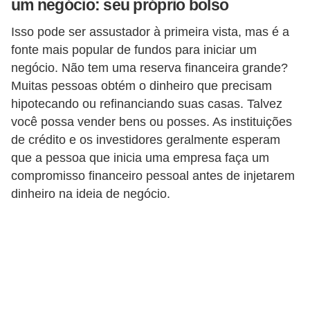
um negócio: seu próprio bolso
r
e
Isso pode ser assustador à primeira vista, mas é a
fonte mais popular de fundos para iniciar um
s
negócio. Não tem uma reserva financeira grande?
a
Muitas pessoas obtém o dinheiro que precisam
B
hipotecando ou refinanciando suas casas. Talvez
i
você possa vender bens ou posses. As instituições
de crédito e os investidores geralmente esperam
o
que a pessoa que inicia uma empresa faça um
m
compromisso financeiro pessoal antes de injetarem
e
dinheiro na ideia de negócio.
t
r
i
a
C