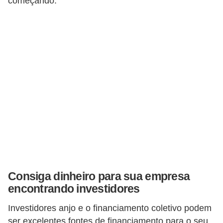
começando.
H
u
m
a
n
o
s
R
e
l
ó
g
Consiga dinheiro para sua empresa
i
encontrando investidores
o
Investidores anjo e o financiamento coletivo podem
s
ser excelentes fontes de financiamento para o seu