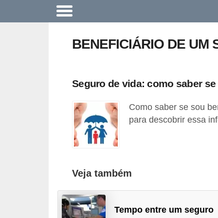
A
c
BENEFICIÁRIO DE UM
o
n
t
Seguro de vida: como saber se 
e
Como saber se sou ben
c
para descobrir essa in
e
u
n
a
Veja também
e
m
Tempo entre um seguro
p