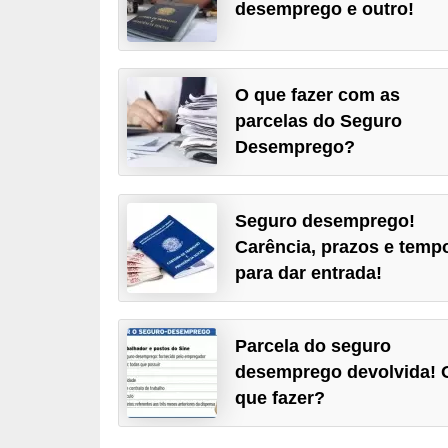
desemprego e outro!
r
e
s
O que fazer com as
a
parcelas do Seguro
B
Desemprego?
i
o
Seguro desemprego!
m
Carência, prazos e temp
e
para dar entrada!
t
r
Parcela do seguro
i
desemprego devolvida! 
a
que fazer?
C