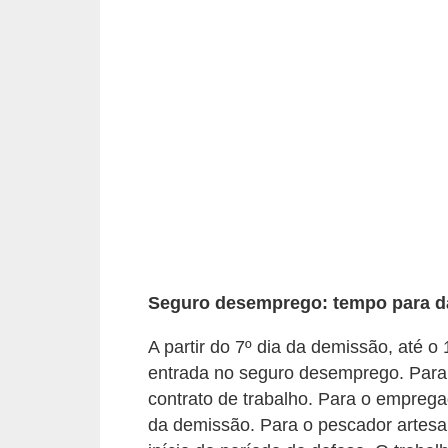
s
o
E
m
p
r
e
e
n
d
Seguro desemprego: tempo para d
e
A partir do 7º dia da demissão, até o
d
entrada no seguro desemprego. Para 
o
contrato de trabalho. Para o empregad
r
da demissão. Para o pescador artesan