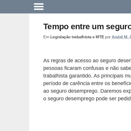
A
c
Tempo entre um seguro
o
Em
Legislação trabalhista e MTE
por
André M. 
n
t
e
As regras de acesso ao seguro des
c
pessoas ficaram confusas e não sabem
e
trabalhista garantido. As principais
u
período de carência entre os benefíci
ao seguro desemprego. Daremos expli
n
o seguro desemprego pode ser pedid
a
e
m
p