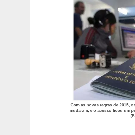
s
C
o
n
t
r
o
l
e
d
e
a
Com as novas regras de 2015, os
mudaram, e o acesso ficou um pou
c
(F
e
s