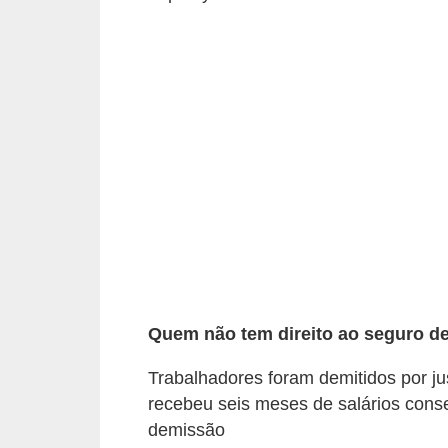
o
t
r
a
b
a
l
h
i
s
t
Quem não tem direito ao seguro 
a
Trabalhadores foram demitidos por j
e
recebeu seis meses de salários cons
M
demissão
T