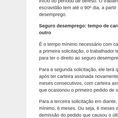
e
início do período de defeso. O traba
escravidão tem até o 90º dia, a parti
a
desemprego.
u
t
Seguro desemprego: tempo de car
ô
outro
n
É o tempo mínimo necessário com cart
o
a primeira solicitação, o trabalhador
m
para ter o direito ao seguro desempr
o
Para a segunda solicitação, ele terá
!
após ter carteira assinada novamente.
M
meses consecutivos, com carteira as
E
que ocasionou o primeiro pedido de
I
Para a terceira solicitação em diante,
e
mínimo, 6 meses. Ou seja, 6 meses d
M
demissão do pedido que causou o úl