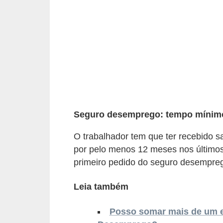
r
e
s
a
B
i
o
Seguro desemprego: tempo mínimo
m
e
O trabalhador tem que ter recebido sa
t
por pelo menos 12 meses nos último
r
primeiro pedido do seguro desempre
i
Leia também
a
C
Posso somar mais de um 