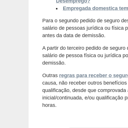
Desemprego?
o
Empregada domestica tem 
n
c
Para o segundo pedido de seguro de
u
salário de pessoas jurídica ou físic
antes da data de demissão.
r
s
A partir do terceiro pedido de segur
o
salário de pessoa física ou jurídica 
s
demissão.
P
Outras
regras para receber o segu
ú
causa, não receber outros benefícios
b
qualificação, desde que comprovada 
l
inicial/continuada, e/ou qualificação
i
horas.
c
o