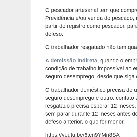
E
O pescador artesanal tem que comprov
!
Previdência e/ou venda do pescado, 
F
partir do registro como pescador, par
G
defeso.
T
O trabalhador resgatado não tem qua
S
A demissão indireta
, quando o emp
L
condição de trabalho impossível ao 
e
seguro desemprego, desde que siga o
g
i
O trabalhador doméstico precisa de 
seguro desemprego e outro, contato a 
s
resgatado precisa esperar 12 meses. 
l
sem parar durante 12 meses antes do 
a
defeso anterior, o que for menor.
ç
https://youtu.be/6tcn9YMn8SA
ã