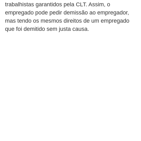
r
trabalhistas garantidos pela CLT. Assim, o
empregado pode pedir demissão ao empregador,
e
mas tendo os mesmos direitos de um empregado
s
que foi demitido sem justa causa.
a
B
i
o
m
e
t
r
i
a
C