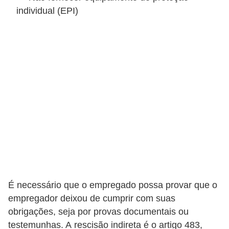
e
individual (EPI)
a
u
t
ô
n
o
m
o
!
M
E
I
É necessário que o empregado possa provar que o
empregador deixou de cumprir com suas
e
obrigações, seja por provas documentais ou
M
testemunhas. A rescisão indireta é o artigo 483,