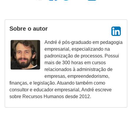
d
e
c
Sobre o autor
o
André é pós-graduado em pedagogia
n
empresarial, especializando na
t
padronização de processos. Possui
r
mais de 300 horas em cursos
relacionados à administração de
o
empresas, empreendedorismo,
l
finanças, e legislação. Atuando também como
e
consultor e educador empresarial, André escreve
d
sobre Recursos Humanos desde 2012.
e
p
o