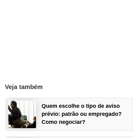
n
t
o
Veja também
Quem escolhe o tipo de aviso
prévio: patrão ou empregado?
Como negociar?