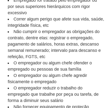
Empregado for tratado pelo empregador ou
s
por seus superiores hierárquicos com rigor
o
excessivo
Correr algum perigo que afete sua vida, saúde,
E
integridade física, etc
m
Não cumprir o empregador as obrigações do
p
contrato, dentre elas: registrar o empregado,
r
pagamento de salários, horas extras, descanso
semanal remunerado; intervalo para descanso e
e
refeição, FGTS, etc
e
O empregador ou algum chefe ofender o
n
empregado ou pessoas de sua família
d
O empregador ou algum chefe agredir
e
fisicamente o empregado
d
O empregador reduzir o trabalho do
o
empregado que trabalhe por peça ou tarefa, de
forma a diminuir seus salário
r
Não fornecer equipamento de proteção