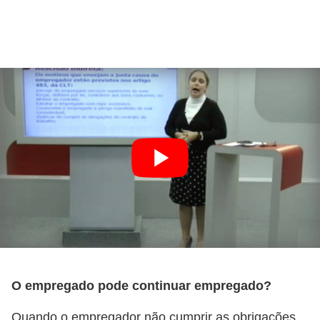
H
u
m
a
n
o
s
R
e
l
ó
g
i
O empregado pode continuar empregado?
o
s
Quando o empregador não cumprir as obrigações