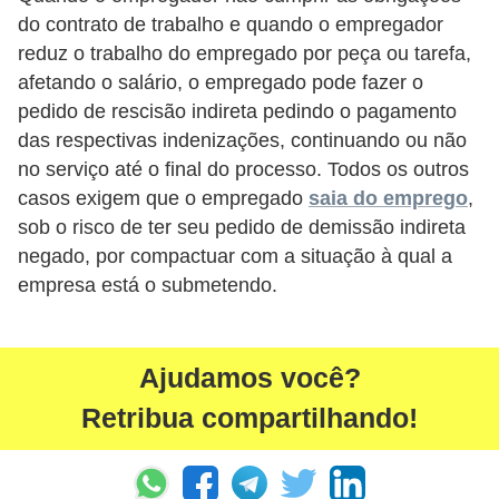
d
do contrato de trabalho e quando o empregador
e
reduz o trabalho do empregado por peça ou tarefa,
afetando o salário, o empregado pode fazer o
p
pedido de rescisão indireta pedindo o pagamento
o
das respectivas indenizações, continuando ou não
n
no serviço até o final do processo. Todos os outros
t
casos exigem que o empregado
saia do emprego
,
o
sob o risco de ter seu pedido de demissão indireta
negado, por compactuar com a situação à qual a
S
empresa está o submetendo.
o
f
t
Ajudamos você?
w
Retribua compartilhando!
a
r
e