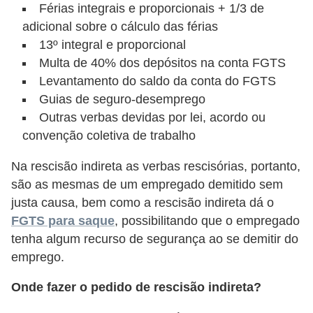
a
Férias integrais e proporcionais + 1/3 de
adicional sobre o cálculo das férias
b
13º integral e proporcional
a
Multa de 40% dos depósitos na conta FGTS
l
Levantamento do saldo da conta do FGTS
h
Guias de seguro-desemprego
o
Outras verbas devidas por lei, acordo ou
convenção coletiva de trabalho
P
o
Na rescisão indireta as verbas rescisórias, portanto,
r
são as mesmas de um empregado demitido sem
justa causa, bem como a rescisão indireta dá o
t
FGTS para saque
, possibilitando que o empregado
a
tenha algum recurso de segurança ao se demitir do
r
emprego.
i
a
Onde fazer o pedido de rescisão indireta?
1