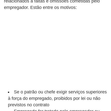
relacionados a faltas e omissões cometidas pelo
s
empregador. Estão entre os motivos:
C
o
n
t
r
o
l
e
d
e
a
Se o patrão ou chefe exigir serviços superiores
c
à força do empregado, proibidos por lei ou não
e
previstos no contrato
s