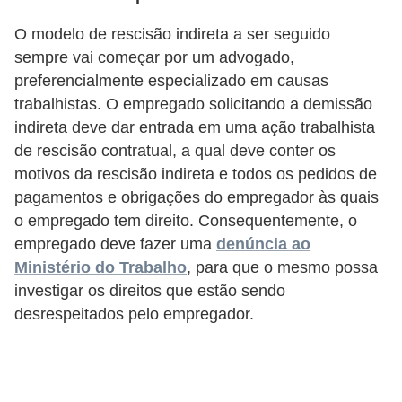
o
O modelo de rescisão indireta a ser seguido
t
sempre vai começar por um advogado,
r
preferencialmente especializado em causas
a
trabalhistas. O empregado solicitando a demissão
indireta deve dar entrada em uma ação trabalhista
b
de rescisão contratual, a qual deve conter os
a
motivos da rescisão indireta e todos os pedidos de
l
pagamentos e obrigações do empregador às quais
h
o empregado tem direito. Consequentemente, o
i
empregado deve fazer uma
denúncia ao
s
Ministério do Trabalho
, para que o mesmo possa
investigar os direitos que estão sendo
t
desrespeitados pelo empregador.
a
e
M
T