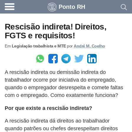
Ponto RH
A
c
Rescisão indireta! Direitos,
o
FGTS e requisitos!
n
Em
Legislação trabalhista e MTE
por
André M. Coelho
t
e
c
A rescisão indireta ou demissão indireta do
e
trabalhador ocorre por iniciativa do empregado,
u
quando o empregador desrespeita e comete faltas
n
com o empregado. Como exatamente funciona?
a
Por que existe a rescisão indireta?
e
m
A rescisão indireta dá direitos ao trabalhador
p
quando patrões ou chefes desrespeitam direitos