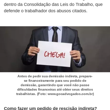
E
dentro da Consolidação das Leis do Trabalho, que
!
defende o trabalhador dos abusos citados.
F
G
T
S
L
e
g
i
Antes de pedir sua demissão indireta, prepare-
s
se financeiramente para seu pedido de
demissão, garantindo que você não passe
l
dificuldades financeiras até obter seus direitos
a
trabalhistas. (Foto: www.gocadvogados.com.br)
ç
Como fazer um pedido de rescisão indireta?
ã