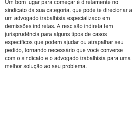
Um bom lugar para começar é diretamente no
5
sindicato da sua categoria, que pode te direcionar a
1
um advogado trabalhista especializado em
0
demissões indiretas. A rescisão indireta tem
jurisprudência para alguns tipos de casos
M
específicos que podem ajudar ou atrapalhar seu
T
pedido, tornando necessário que você converse
E
com o sindicato e o advogado trabalhista para uma
R
melhor solução ao seu problema.
e
c
u
r
s
o
s