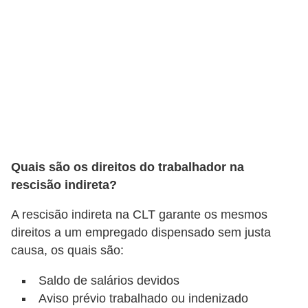
E
M
o
t
i
v
a
Quais são os direitos do trabalhador na
ç
rescisão indireta?
ã
o
A rescisão indireta na CLT garante os mesmos
n
direitos a um empregado dispensado sem justa
causa, os quais são:
o
t
Saldo de salários devidos
r
Aviso prévio trabalhado ou indenizado