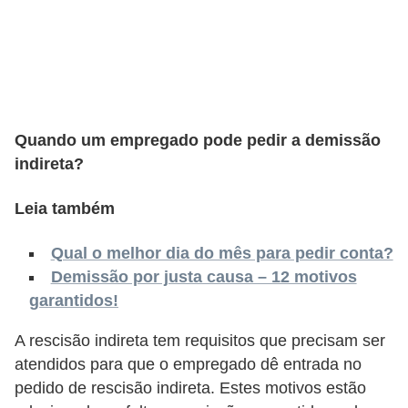
o
n
c
u
r
Quando um empregado pode pedir a demissão
s
indireta?
o
s
Leia também
P
ú
Qual o melhor dia do mês para pedir conta?
Demissão por justa causa – 12 motivos
b
garantidos!
l
i
A rescisão indireta tem requisitos que precisam ser
c
atendidos para que o empregado dê entrada no
o
pedido de rescisão indireta. Estes motivos estão