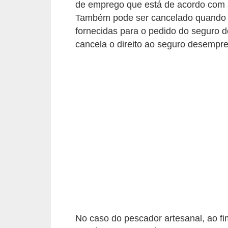
de emprego que está de acordo com s
o
Também pode ser cancelado quando h
t
fornecidas para o pedido do seguro
r
cancela o direito ao seguro desempr
a
b
a
l
h
i
s
t
a
e
M
No caso do pescador artesanal, ao f
T