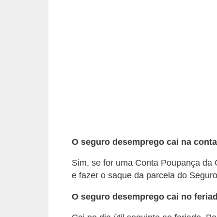
s
o
E
m
p
r
e
e
n
O seguro desemprego cai na cont
d
e
Sim, se for uma Conta Poupança da C
d
e fazer o saque da parcela do Segur
o
O seguro desemprego cai no feria
r