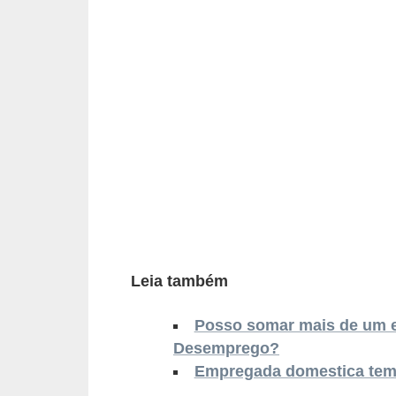
r
e
s
a
B
i
o
m
e
t
Leia também
r
i
Posso somar mais de um 
a
Desemprego?
Empregada domestica tem 
C