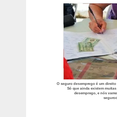
s
C
o
n
t
r
o
l
e
d
e
O seguro desemprego é um direito 
Só que ainda existem muitas
a
desemprego, e nós vamos
seguro
c
e
s