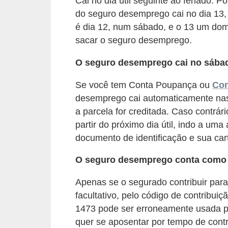
Cai no dia útil seguinte ao feriado. P
e
do seguro desemprego cai no dia 13, d
a
é dia 12, num sábado, e o 13 um domi
u
sacar o seguro desemprego.
t
ô
O seguro desemprego cai no sába
n
Se você tem Conta Poupança ou
Con
o
desemprego cai automaticamente nas
m
a parcela for creditada. Caso contrá
o
partir do próximo dia útil, indo a um
documento de identificação e sua cart
!
M
O seguro desemprego conta como 
E
Apenas se o segurado contribuir para
I
facultativo, pelo código de contribui
e
1473 pode ser erroneamente usada pe
M
quer se aposentar por tempo de contr