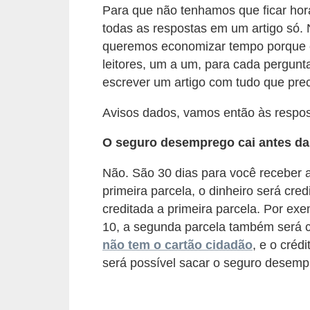
o
Para que não tenhamos que ficar ho
n
todas as respostas em um artigo só
c
queremos economizar tempo porque é
leitores, um a um, para cada pergunta
u
escrever um artigo com tudo que pr
r
s
Avisos dados, vamos então às respos
o
O seguro desemprego cai antes da 
s
P
Não. São 30 dias para você receber a
ú
primeira parcela, o dinheiro será cr
creditada a primeira parcela. Por exe
b
10, a segunda parcela também será cr
l
não tem o cartão cidadão
, e o créd
i
será possível sacar o seguro desempr
c
o