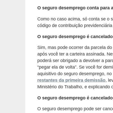
E
O seguro desemprego conta para 
!
F
Como no caso acima, só conta se o se
código de contribuição previdenciária
G
T
O seguro desemprego é cancelado
S
Sim, mas pode ocorrer da parcela do
L
após você ter a carteira assinada. N
e
poderá ser obrigado a devolver a parc
g
“pegar ela de volta”. Se você for de
aquisitivo do seguro desemprego, n
i
restantes da primeira demissão
, l
s
Ministério do Trabalho, e explicando
l
a
O seguro desemprego é cancelad
ç
O seguro desemprego pode ser cance
ã