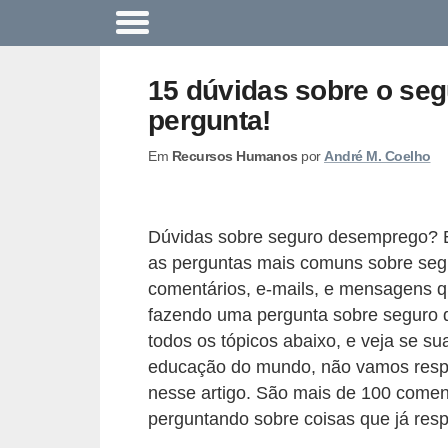
A
c
15 dúvidas sobre o se
o
pergunta!
n
Em
Recursos Humanos
por
André M. Coelho
t
e
c
Dúvidas sobre seguro desemprego? E
e
as perguntas mais comuns sobre seg
u
comentários, e-mails, e mensagens q
n
fazendo uma pergunta sobre seguro 
todos os tópicos abaixo, e veja se s
a
educação do mundo, não vamos respo
e
nesse artigo. São mais de 100 comen
m
perguntando sobre coisas que já re
p