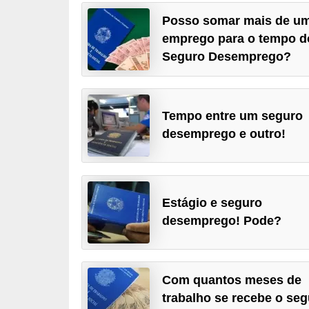
r
Posso somar mais de u
e
emprego para o tempo d
s
Seguro Desemprego?
a
B
Tempo entre um seguro
i
desemprego e outro!
o
m
e
t
Estágio e seguro
desemprego! Pode?
r
i
a
Com quantos meses de
C
trabalho se recebe o se