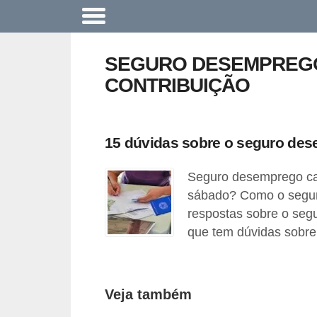
A
c
SEGURO DESEMPREGO
o
CONTRIBUIÇÃO
n
t
e
15 dúvidas sobre o seguro des
c
Seguro desemprego ca
e
sábado? Como o segur
u
respostas sobre o segu
n
que tem dúvidas sobre 
a
e
m
Veja também
p