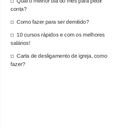
Qual o melhor dia do mês para pedir
e
conta?
a
u
Como fazer para ser demitido?
t
10 cursos rápidos e com os melhores
ô
salários!
n
o
Carta de desligamento de igreja, como
m
fazer?
o
!
M
E
I
e
M