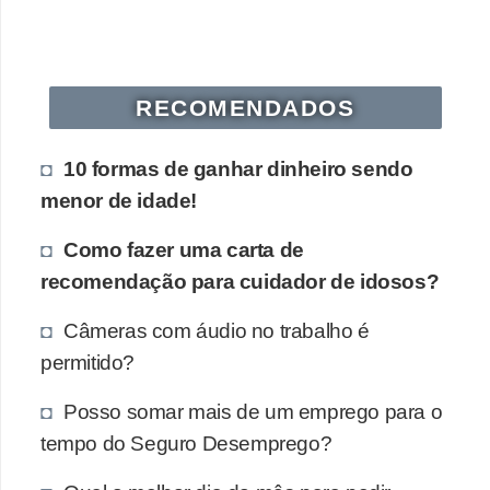
s
o
E
RECOMENDADOS
m
p
10 formas de ganhar dinheiro sendo
r
menor de idade!
e
Como fazer uma carta de
e
recomendação para cuidador de idosos?
n
d
Câmeras com áudio no trabalho é
e
permitido?
d
Posso somar mais de um emprego para o
o
tempo do Seguro Desemprego?
r