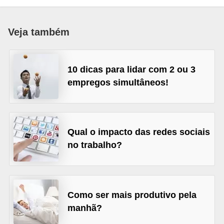
r
e
Veja também
s
a
10 dicas para lidar com 2 ou 3
B
empregos simultâneos!
i
o
m
e
Qual o impacto das redes sociais
no trabalho?
t
r
i
a
Como ser mais produtivo pela
manhã?
C