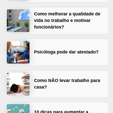
o
n
Como melhorar a qualidade de
c
vida no trabalho e motivar
u
funcionários?
r
s
o
Psicóloga pode dar atestado?
s
P
ú
b
Como NÃO levar trabalho para
l
casa?
i
c
o
10 dicas para aumentar a