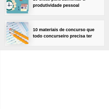
s
produtividade pessoal
C
o
n
10 materiais de concurso que
t
todo concurseiro precisa ter
r
o
l
e
d
e
a
c
e
s