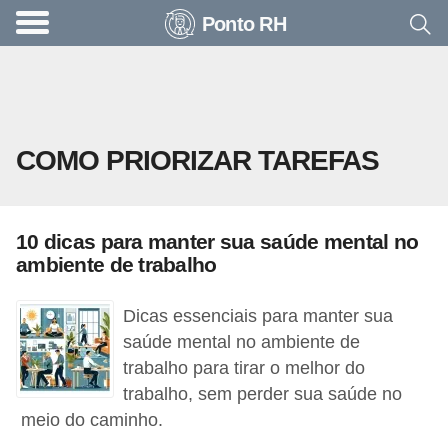
Ponto RH
A
c
o
n
COMO PRIORIZAR TAREFAS
t
e
c
10 dicas para manter sua saúde mental no
e
ambiente de trabalho
u
n
Dicas essenciais para manter sua
a
saúde mental no ambiente de
trabalho para tirar o melhor do
e
trabalho, sem perder sua saúde no
m
meio do caminho.
p