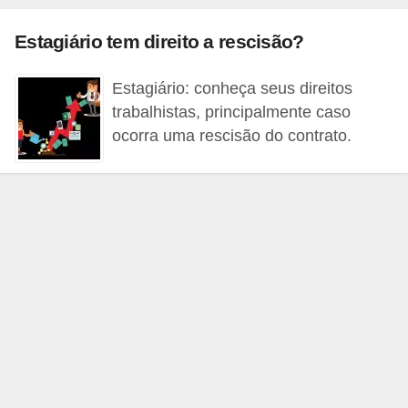
r
e
Estagiário tem direito a rescisão?
s
Estagiário: conheça seus direitos
a
trabalhistas, principalmente caso
B
ocorra uma rescisão do contrato.
i
o
m
e
t
r
i
a
C