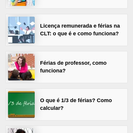
s
C
o
Licença remunerada e férias na
n
CLT: o que é e como funciona?
t
r
o
Férias de professor, como
l
funciona?
e
d
e
O que é 1/3 de férias? Como
a
calcular?
c
e
s