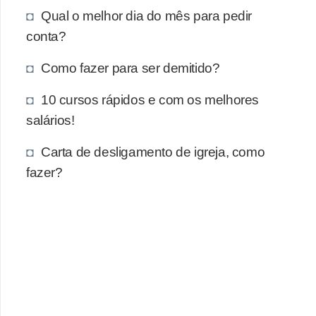
E
Qual o melhor dia do mês para pedir
!
conta?
F
Como fazer para ser demitido?
G
T
10 cursos rápidos e com os melhores
S
salários!
L
Carta de desligamento de igreja, como
e
fazer?
g
i
s
l
a
ç
ã