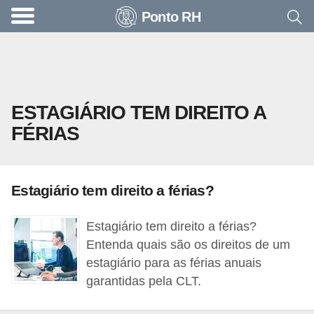
Ponto RH
A
c
o
n
ESTAGIÁRIO TEM DIREITO A
t
FÉRIAS
e
c
e
Estagiário tem direito a férias?
u
n
Estagiário tem direito a férias?
a
Entenda quais são os direitos de um
e
estagiário para as férias anuais
garantidas pela CLT.
m
p