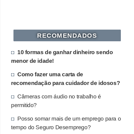
e
a
u
t
RECOMENDADOS
ô
n
10 formas de ganhar dinheiro sendo
o
menor de idade!
m
o
Como fazer uma carta de
!
recomendação para cuidador de idosos?
M
Câmeras com áudio no trabalho é
E
permitido?
I
e
Posso somar mais de um emprego para o
M
tempo do Seguro Desemprego?