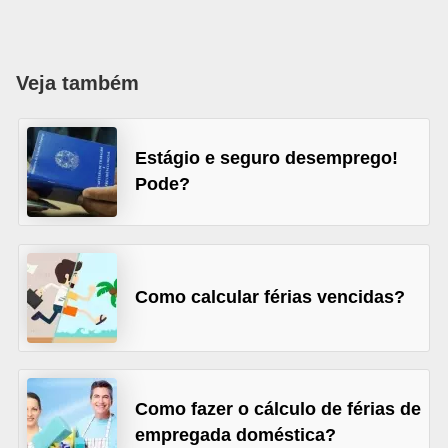
o
n
c
Veja também
u
r
s
Estágio e seguro desemprego!
Pode?
o
s
P
ú
Como calcular férias vencidas?
b
l
i
c
Como fazer o cálculo de férias de
o
empregada doméstica?