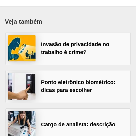
r
e
Veja também
s
a
B
Invasão de privacidade no
trabalho é crime?
i
o
m
e
Ponto eletrônico biométrico:
t
dicas para escolher
r
i
a
Cargo de analista: descrição
C