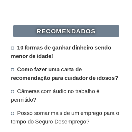
s
o
E
RECOMENDADOS
m
p
10 formas de ganhar dinheiro sendo
r
menor de idade!
e
Como fazer uma carta de
e
recomendação para cuidador de idosos?
n
d
Câmeras com áudio no trabalho é
e
permitido?
d
Posso somar mais de um emprego para o
o
tempo do Seguro Desemprego?
r