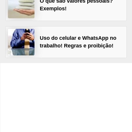
O que são valores pessoais?
s
Exemplos!
C
o
n
Uso do celular e WhatsApp no
t
trabalho! Regras e proibição!
r
o
l
e
d
e
a
c
e
s