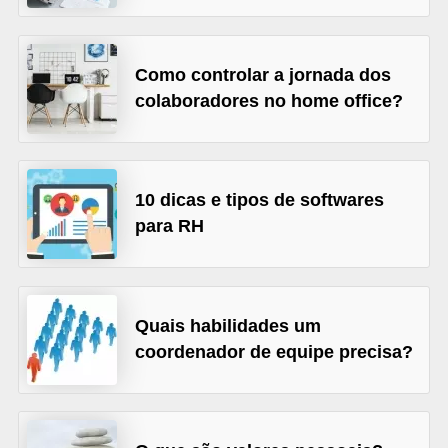
o
n
c
Como controlar a jornada dos
u
colaboradores no home office?
r
s
o
10 dicas e tipos de softwares
s
para RH
P
ú
b
Quais habilidades um
l
coordenador de equipe precisa?
i
c
o