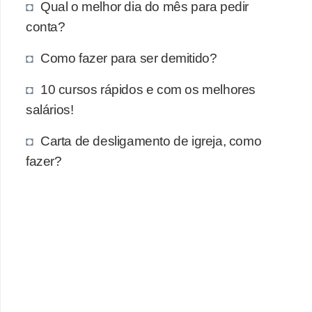
e
Qual o melhor dia do mês para pedir
a
conta?
u
Como fazer para ser demitido?
t
ô
10 cursos rápidos e com os melhores
n
salários!
o
Carta de desligamento de igreja, como
m
fazer?
o
!
M
E
I
e
M