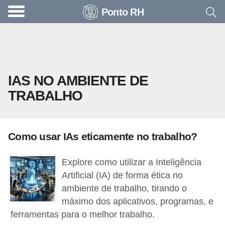
Ponto RH
A
c
o
n
IAS NO AMBIENTE DE
t
TRABALHO
e
c
e
Como usar IAs eticamente no trabalho?
u
n
Explore como utilizar a Inteligência
a
Artificial (IA) de forma ética no
e
ambiente de trabalho, tirando o
máximo dos aplicativos, programas, e
m
ferramentas para o melhor trabalho.
p