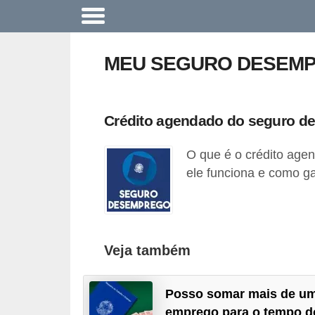
A
c
MEU SEGURO DESEMP
o
n
t
Crédito agendado do seguro d
e
O que é o crédito ag
c
ele funciona e como ga
e
u
n
a
Veja também
e
m
Posso somar mais de u
p
emprego para o tempo d