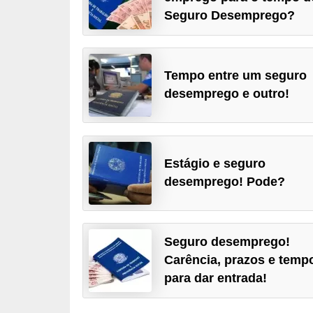
r
Seguro Desemprego?
e
s
a
Tempo entre um seguro
desemprego e outro!
B
i
o
m
Estágio e seguro
desemprego! Pode?
e
t
r
Seguro desemprego!
i
Carência, prazos e temp
a
para dar entrada!
C