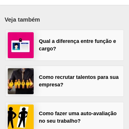
r
e
Veja também
s
a
Qual a diferença entre função e
B
cargo?
i
o
m
e
Como recrutar talentos para sua
t
empresa?
r
i
a
Como fazer uma auto-avaliação
no seu trabalho?
C