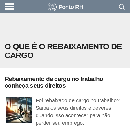
Ponto RH
A
c
o
n
O QUE É O REBAIXAMENTO DE
t
CARGO
e
c
e
Rebaixamento de cargo no trabalho:
u
conheça seus direitos
n
a
Foi rebaixado de cargo no trabalho?
e
Saiba os seus direitos e deveres
quando isso acontecer para não
m
perder seu emprego.
p