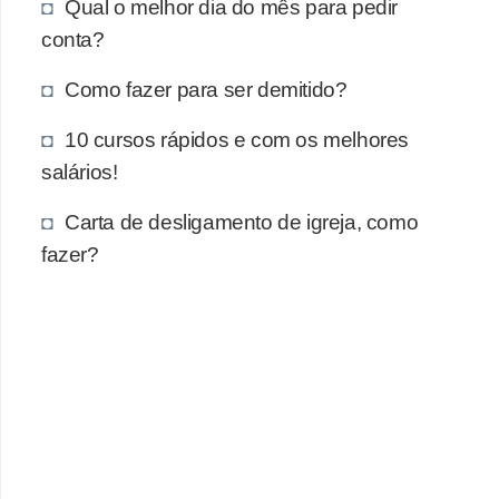
e
Qual o melhor dia do mês para pedir
a
conta?
u
Como fazer para ser demitido?
t
ô
10 cursos rápidos e com os melhores
n
salários!
o
Carta de desligamento de igreja, como
m
fazer?
o
!
M
E
I
e
M