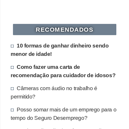
s
o
E
RECOMENDADOS
m
p
10 formas de ganhar dinheiro sendo
r
menor de idade!
e
Como fazer uma carta de
e
recomendação para cuidador de idosos?
n
d
Câmeras com áudio no trabalho é
e
permitido?
d
Posso somar mais de um emprego para o
o
tempo do Seguro Desemprego?
r