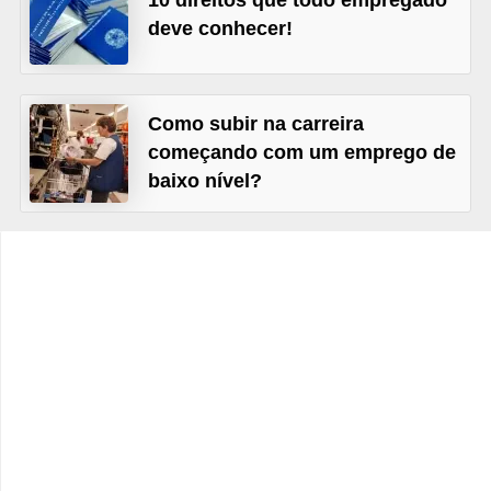
10 direitos que todo empregado
s
deve conhecer!
C
o
n
Como subir na carreira
t
começando com um emprego de
baixo nível?
r
o
l
e
d
e
a
c
e
s