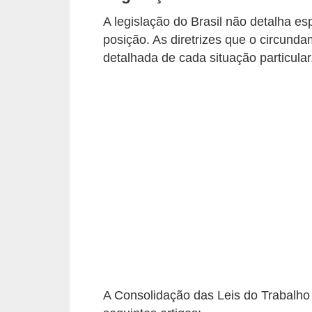
s
A legislação do Brasil não detalha e
C
posição. As diretrizes que o circun
o
detalhada de cada situação particular
n
t
r
o
l
e
d
e
a
c
e
A Consolidação das Leis do Trabalho
s