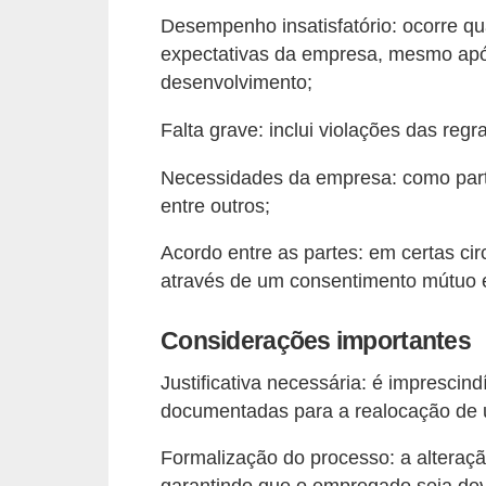
Desempenho insatisfatório: ocorre 
o
expectativas da empresa, mesmo apó
t
desenvolvimento;
r
a
Falta grave: inclui violações das reg
b
Necessidades da empresa: como parte
a
entre outros;
l
Acordo entre as partes: em certas ci
h
através de um consentimento mútuo 
i
s
Considerações importantes
t
Justificativa necessária: é imprescin
a
documentadas para a realocação de u
e
M
Formalização do processo: a alteração
T