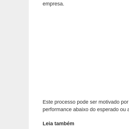
empresa.
r
e
s
a
B
i
o
m
e
t
r
i
Este processo pode ser motivado por 
performance abaixo do esperado ou 
a
C
Leia também