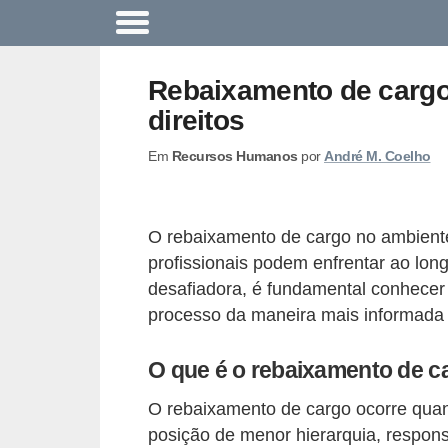
A
c
Rebaixamento de cargo
o
direitos
n
Em
Recursos Humanos
por
André M. Coelho
t
e
c
O rebaixamento de cargo no ambiente
e
profissionais podem enfrentar ao lon
u
desafiadora, é fundamental conhecer 
n
processo da maneira mais informada 
a
O que é o rebaixamento de c
e
m
O rebaixamento de cargo ocorre qua
p
posição de menor hierarquia, respo