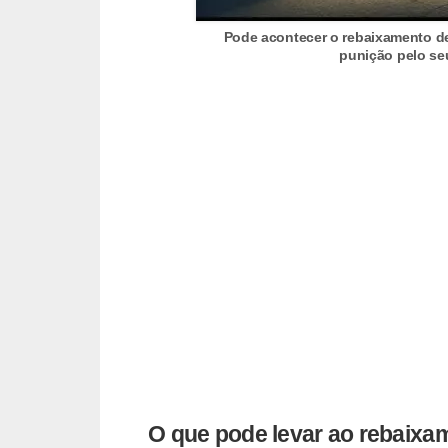
E
!
Pode acontecer o rebaixamento de
punição pelo s
F
G
T
S
L
e
g
i
s
l
a
ç
O que pode levar ao rebaixa
ã