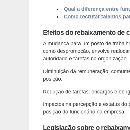
o
Qual a diferença entre fun
n
Como recrutar talentos p
c
u
Efeitos do rebaixamento de 
r
A mudança para um posto de trabalho
s
como despromoção, envolve realoca
o
autoridade e tarefas na organização. 
s
P
Diminuição da remuneração: comument
posição;
ú
b
Redução de tarefas: encargos e obr
l
Impactos na percepção e estatus do p
i
posição do funcionário na empresa.
c
o
Legislação sobre o rebaixame