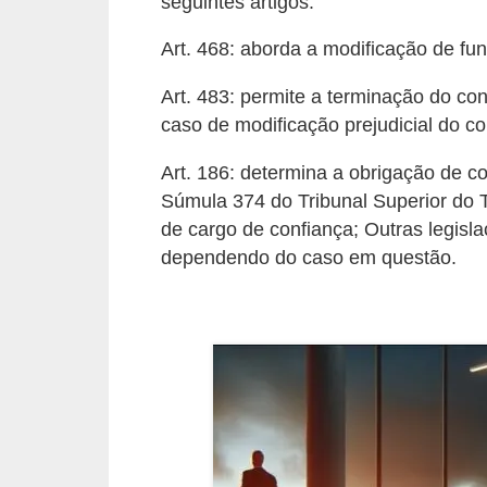
seguintes artigos:
s
Art. 468: aborda a modificação de f
o
Art. 483: permite a terminação do con
E
caso de modificação prejudicial do con
m
p
Art. 186: determina a obrigação de c
r
Súmula 374 do Tribunal Superior do T
e
de cargo de confiança; Outras legisl
dependendo do caso em questão.
e
n
d
e
d
o
r