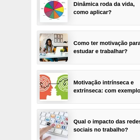
Dinâmica roda da vida,
r
como aplicar?
e
s
a
Como ter motivação par
B
estudar e trabalhar?
i
o
m
e
Motivação intrínseca e
extrínseca: com exemplo
t
r
i
a
Qual o impacto das rede
sociais no trabalho?
C