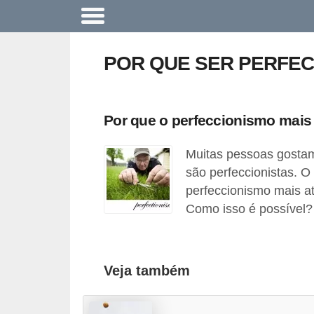
A
c
POR QUE SER PERFEC
o
n
t
Por que o perfeccionismo mais
e
Muitas pessoas gostam
c
são perfeccionistas. 
e
perfeccionismo mais at
u
Como isso é possível? 
n
a
e
Veja também
m
p