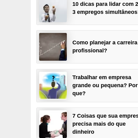
10 dicas para lidar com 
r
3 empregos simultâneos
e
s
a
Como planejar a carreira
B
profissional?
i
o
m
Trabalhar em empresa
e
grande ou pequena? Por
t
que?
r
i
7 Coisas que sua empre
a
precisa mais do que
C
dinheiro